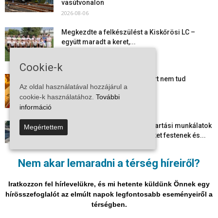
vasútvonalon
2026-08-06
Megkezdte a felkészülést a Kiskőrösi LC –
együtt maradt a keret,...
2026-08-06
Cookie-k
Mi történik Európa felett? Ezért nem tud
Az oldal használatával hozzájárul a
szabadulni a kontinens a...
cookie-k használatához.
További
2026-08-05
információ
Folyamatosak a nyári karbantartási munkálatok
Megértettem
Kiskőrösön – útburkolati jeleket festenek és...
2026-08-05
Nem akar lemaradni a térség híreiről?
Több száz gyorshajtót és ittas sofőrt szűrtek ki
Bács-Kiskun útjain –...
Iratkozzon fel hírlevelükre, és mi hetente küldünk Önnek egy
2026-08-04
hírösszefoglalót az elmúlt napok legfontosabb eseményeiről a
térségben.