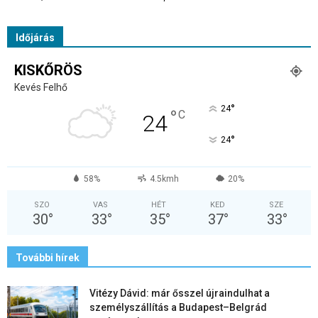
Időjárás
KISKŐRÖS
Kevés Felhő
°
24
°
C
24
°
24
58%
4.5kmh
20%
SZO
VAS
HÉT
KED
SZE
30
°
33
°
35
°
37
°
33
°
További hírek
Vitézy Dávid: már ősszel újraindulhat a
személyszállítás a Budapest–Belgrád