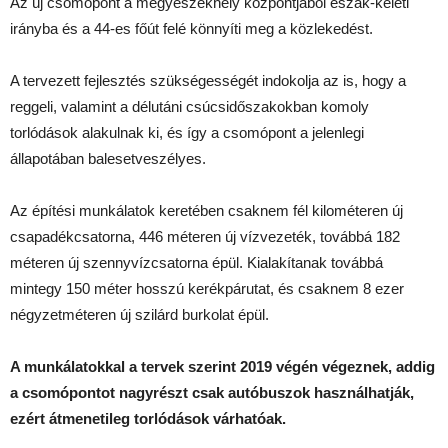
Az új csomópont a megyeszékhely központjából észak-keleti
irányba és a 44-es főút felé könnyíti meg a közlekedést.
A tervezett fejlesztés szükségességét indokolja az is, hogy a
reggeli, valamint a délutáni csúcsidőszakokban komoly
torlódások alakulnak ki, és így a csomópont a jelenlegi
állapotában balesetveszélyes.
Az építési munkálatok keretében csaknem fél kilométeren új
csapadékcsatorna, 446 méteren új vízvezeték, továbbá 182
méteren új szennyvízcsatorna épül. Kialakítanak továbbá
mintegy 150 méter hosszú kerékpárutat, és csaknem 8 ezer
négyzetméteren új szilárd burkolat épül.
A munkálatokkal a tervek szerint 2019 végén végeznek, addig
a csomópontot nagyrészt csak autóbuszok használhatják,
ezért átmenetileg torlódások várhatóak.