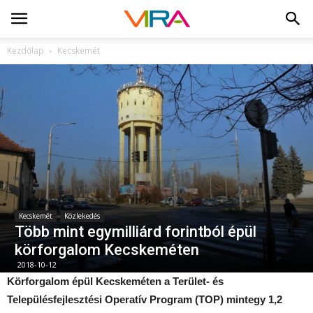
Kezdőlap
Kecskemét
Kecskemét
Közlekedés
Több mint egymilliárd forintból épül
körforgalom Kecskeméten
2018-10-12
Körforgalom épül Kecskeméten a Terület- és
Településfejlesztési Operatív Program (TOP) mintegy 1,2