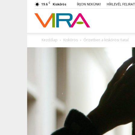
C
19.6
ÍRJON NEKÜNK!
HÍRLEVÉL FELIRA
Kiskőrös
VIRA
Kezdőlap
Kiskőrös
Őrizetben a kiskőrösi fiatal