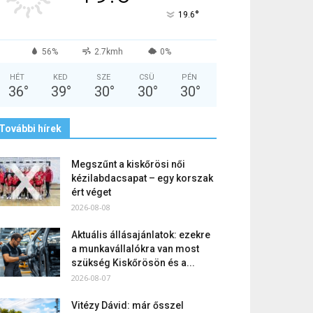
°
19.6
56%
2.7kmh
0%
HÉT
KED
SZE
CSÜ
PÉN
36
°
39
°
30
°
30
°
30
°
További hírek
Megszűnt a kiskőrösi női
kézilabdacsapat – egy korszak
ért véget
2026-08-08
Aktuális állásajánlatok: ezekre
a munkavállalókra van most
szükség Kiskőrösön és a...
2026-08-07
Vitézy Dávid: már ősszel