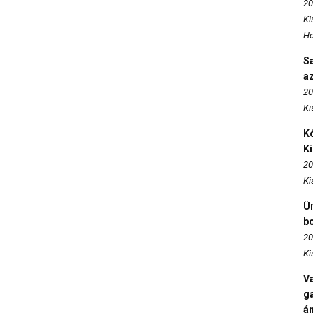
20
Ki
Ho
S
az
20
Ki
Kó
K
20
Ki
Ün
b
20
Ki
Va
ga
án