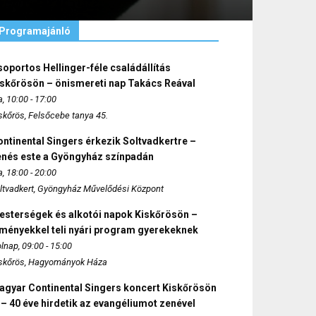
Programajánló
oportos Hellinger-féle családállítás
iskőrösön – önismereti nap Takács Reával
, 10:00 - 17:00
skőrös, Felsőcebe tanya 45.
ntinental Singers érkezik Soltvadkertre –
enés este a Gyöngyház színpadán
, 18:00 - 20:00
ltvadkert, Gyöngyház Művelődési Központ
esterségek és alkotói napok Kiskőrösön –
lményekkel teli nyári program gyerekeknek
lnap, 09:00 - 15:00
skőrös, Hagyományok Háza
agyar Continental Singers koncert Kiskőrösön
 – 40 éve hirdetik az evangéliumot zenével