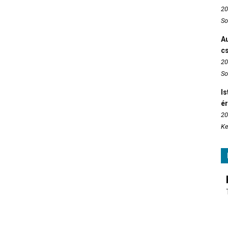
20
So
Au
c
20
So
Is
é
20
Ke