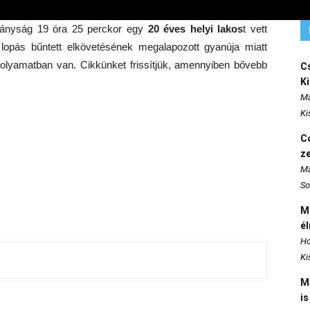
tányság 19 óra 25 perckor egy
20 éves helyi lakos
t vett
ág lopás bűntett elkövetésének megalapozott gyanúja miatt
g folyamatban van. Cikkünket frissítjük, amennyiben bővebb
Cs
K
Ma
Ki
Co
z
Ma
So
M
é
Ho
Ki
M
is