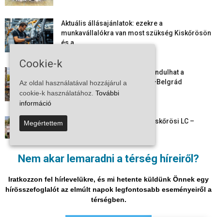
Aktuális állásajánlatok: ezekre a
munkavállalókra van most szükség Kiskőrösön
és a...
2026-08-07
Cookie-k
Vitézy Dávid: már ősszel újraindulhat a
személyszállítás a Budapest–Belgrád
Az oldal használatával hozzájárul a
vasútvonalon
cookie-k használatához.
További
2026-08-06
információ
Megkezdte a felkészülést a Kiskőrösi LC –
Megértettem
együtt maradt a keret,...
2026-08-06
Nem akar lemaradni a térség híreiről?
Mi történik Európa felett? Ezért nem tud
szabadulni a kontinens a...
Iratkozzon fel hírlevelükre, és mi hetente küldünk Önnek egy
2026-08-05
hírösszefoglalót az elmúlt napok legfontosabb eseményeiről a
térségben.