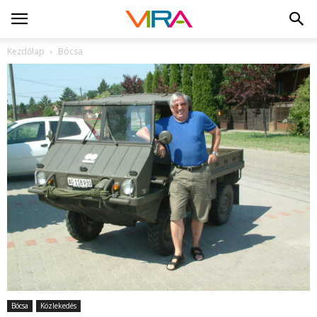
Kezdőlap
Bócsa
Bócsa
Közlekedés