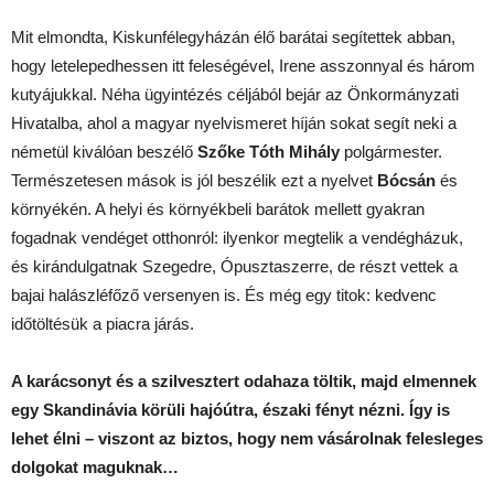
Mit elmondta, Kiskunfélegyházán élő barátai segítettek abban,
hogy letelepedhessen itt feleségével, Irene asszonnyal és három
kutyájukkal. Néha ügyintézés céljából bejár az Önkormányzati
Hivatalba, ahol a magyar nyelvismeret híján sokat segít neki a
németül kiválóan beszélő
Szőke Tóth Mihály
polgármester.
Természetesen mások is jól beszélik ezt a nyelvet
Bócsán
és
környékén. A helyi és környékbeli barátok mellett gyakran
fogadnak vendéget otthonról: ilyenkor megtelik a vendégházuk,
és kirándulgatnak Szegedre, Ópusztaszerre, de részt vettek a
bajai halászléfőző versenyen is. És még egy titok: kedvenc
időtöltésük a piacra járás.
A karácsonyt és a szilvesztert odahaza töltik, majd elmennek
egy Skandinávia körüli hajóútra, északi fényt nézni. Így is
lehet élni – viszont az biztos, hogy nem vásárolnak felesleges
dolgokat maguknak…