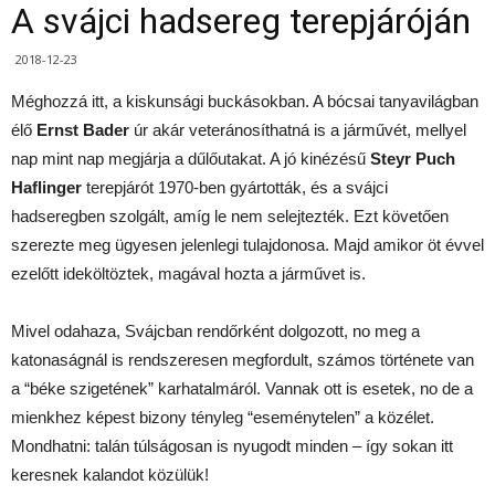
A svájci hadsereg terepjáróján
2018-12-23
Méghozzá itt, a kiskunsági buckásokban. A bócsai tanyavilágban
élő
Ernst Bader
úr akár veteránosíthatná is a járművét, mellyel
nap mint nap megjárja a dűlőutakat. A jó kinézésű
Steyr Puch
Haflinger
terepjárót 1970-ben gyártották, és a svájci
hadseregben szolgált, amíg le nem selejtezték. Ezt követően
szerezte meg ügyesen jelenlegi tulajdonosa. Majd amikor öt évvel
ezelőtt ideköltöztek, magával hozta a járművet is.
Mivel odahaza, Svájcban rendőrként dolgozott, no meg a
katonaságnál is rendszeresen megfordult, számos története van
a “béke szigetének” karhatalmáról. Vannak ott is esetek, no de a
mienkhez képest bizony tényleg “eseménytelen” a közélet.
Mondhatni: talán túlságosan is nyugodt minden – így sokan itt
keresnek kalandot közülük!