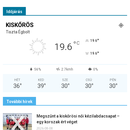
Időjárás
KISKŐRÖS
Tiszta Égbolt
°
19.6
°
C
19.6
°
19.6
56%
2.7kmh
0%
HÉT
KED
SZE
CSÜ
PÉN
36
°
39
°
30
°
30
°
30
°
További hírek
Megszűnt a kiskőrösi női kézilabdacsapat –
egy korszak ért véget
2026-08-08