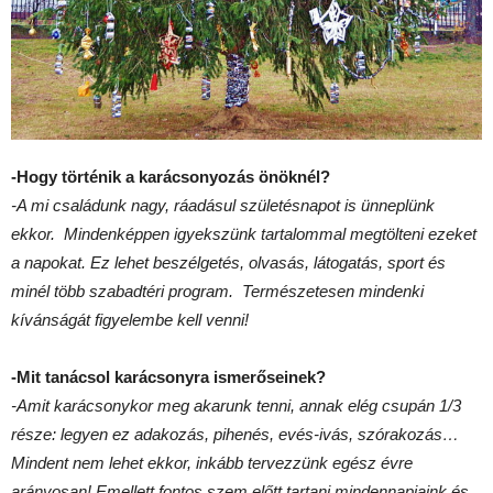
-Hogy történik a karácsonyozás önöknél?
-A mi családunk nagy, ráadásul születésnapot is ünneplünk
ekkor. Mindenképpen igyekszünk tartalommal megtölteni ezeket
a napokat. Ez lehet beszélgetés, olvasás, látogatás, sport és
minél több szabadtéri program. Természetesen mindenki
kívánságát figyelembe kell venni!
-Mit tanácsol karácsonyra ismerőseinek?
-Amit karácsonykor meg akarunk tenni, annak elég csupán 1/3
része: legyen ez adakozás, pihenés, evés-ivás, szórakozás…
Mindent nem lehet ekkor, inkább tervezzünk egész évre
arányosan! Emellett fontos szem előtt tartani mindennapjaink és