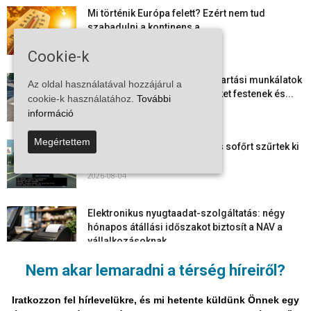
Mi történik Európa felett? Ezért nem tud
szabadulni a kontinens a...
2026-08-05
Cookie-k
Folyamatosak a nyári karbantartási munkálatok
Az oldal használatával hozzájárul a
Kiskőrösön – útburkolati jeleket festenek és...
cookie-k használatához.
További
2026-08-05
információ
Megértettem
Több száz gyorshajtót és ittas sofőrt szűrtek ki
Bács-Kiskun útjain –...
2026-08-04
Elektronikus nyugtaadat-szolgáltatás: négy
hónapos átállási időszakot biztosít a NAV a
vállalkozásoknak
2026-08-04
Nem akar lemaradni a térség híreiről?
Megjelent a 2026/2027-es tanév rendje – itt
vannak a legfontosabb dátumok
Iratkozzon fel hírlevelükre, és mi hetente küldünk Önnek egy