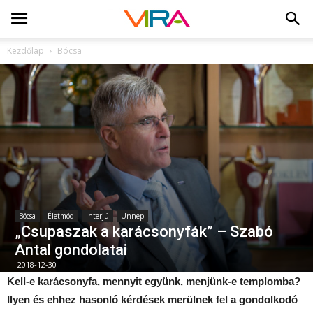
Kezdőlap
Bócsa
Bócsa
Életmód
Interjú
Ünnep
„Csupaszak a karácsonyfák” – Szabó
Antal gondolatai
2018-12-30
Kell-e karácsonyfa, mennyit együnk, menjünk-e templomba?
Ilyen és ehhez hasonló kérdések merülnek fel a gondolkodó