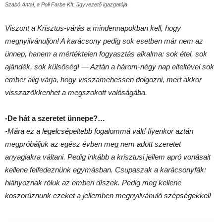
Szabó Antal, a Poli Farbe Kft. ügyvezető igazgatója
Viszont a Krisztus-várás a mindennapokban kell, hogy
megnyilvánuljon! A karácsony pedig sok esetben már nem az
ünnep, hanem a mértéktelen fogyasztás alkalma: sok étel, sok
ajándék, sok külsőség! — Aztán a három-négy nap elteltével sok
ember alig várja, hogy visszamehessen dolgozni, mert akkor
visszazökkenhet a megszokott valóságába.
-De hát a szeretet ünnepe?…
-Mára ez a legelcsépeltebb fogalommá vált! Ilyenkor aztán
megpróbáljuk az egész évben meg nem adott szeretet
anyagiakra váltani. Pedig inkább a krisztusi jellem apró vonásait
kellene felfedeznünk egymásban. Csupaszak a karácsonyfák:
hiányoznak róluk az emberi díszek. Pedig meg kellene
koszorúznunk ezeket a jellemben megnyilvánuló szépségekkel!