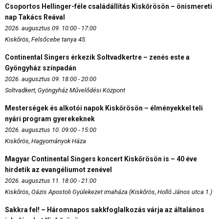
Csoportos Hellinger-féle családállítás Kiskőrösön – önismereti
nap Takács Reával
2026. augusztus 09. 10:00 - 17:00
Kiskőrös, Felsőcebe tanya 45.
Continental Singers érkezik Soltvadkertre – zenés este a
Gyöngyház színpadán
2026. augusztus 09. 18:00 - 20:00
Soltvadkert, Gyöngyház Művelődési Központ
Mesterségek és alkotói napok Kiskőrösön – élményekkel teli
nyári program gyerekeknek
2026. augusztus 10. 09:00 - 15:00
Kiskőrös, Hagyományok Háza
Magyar Continental Singers koncert Kiskőrösön is – 40 éve
hirdetik az evangéliumot zenével
2026. augusztus 11. 18:00 - 21:00
Kiskőrös, Oázis Apostoli Gyülekezet imaháza (Kiskőrös, Holló János utca 1.)
Sakkra fel! – Háromnapos sakkfoglalkozás várja az általános