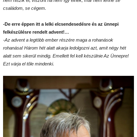
nem hiszik el, viszont ha nem így élnék, már nem lenne se
családom, se cégem.
-De erre éppen itt a lelki elcsendesedésre és az ünnepi
felkészülésre rendelt advent!…
-Az advent a legtöbb ember részére maga a rohanások
rohanása! Három hét alatt akarja ledolgozni azt, amit négy hét
alatt sem sikerül mindig. Emellett fel kell készülnie Az Ünnepre!
Ezt várja el tőle mindenki.