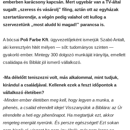
emberben karácsony kapcsán. Mert ugyebár van a TV-által
sugallt „szeress és vásárolj” fíling, aztán ott az egyházak
szertartásrendje, a végén pedig valahol ott kullog a
szervezetünk „most aludd ki magad!” parancsa is.
A bócsai
Poli Farbe Kft
. ügyvezetőjeként ismerjük Szabó Antalt,
aki keresztyén hitét mélyen — sőt: tudományos szinten —
gyakorló ember. Mintegy 300 dolgozó munkáját irányítja, emellett
családapa és Bibliát jól ismerő vállalkozó.
-Ma délelőtt teniszezni volt, más alkalommal, mint tudjuk,
kirándul a családjával. Kellenek ezek a feszt időpontok a
vállalkozó életében?
-Minden ember életében meg kell, hogy legyen a munka, a
pihenés, a család elrendelt ideje! Visszanyúlok a Bibliára: az Úr
elrendelte a heti egy pihenőnapot. Ha megtartjuk ezt, akkor
rengeteg energiát nyerünk. És persze egészséget! Ezt sokan