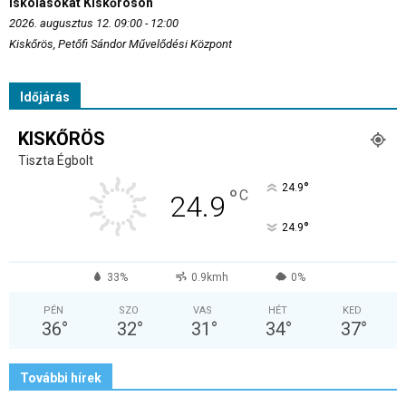
iskolásokat Kiskőrösön
2026. augusztus 12. 09:00 - 12:00
Kiskőrös, Petőfi Sándor Művelődési Központ
Időjárás
KISKŐRÖS
Tiszta Égbolt
°
24.9
°
C
24.9
°
24.9
33%
0.9kmh
0%
PÉN
SZO
VAS
HÉT
KED
36
°
32
°
31
°
34
°
37
°
További hírek