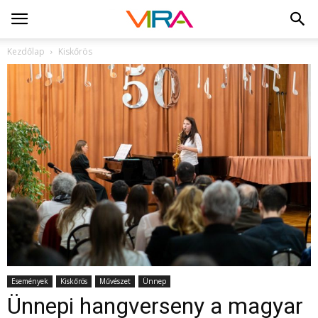
Kezdőlap
Kiskőrös
Események
Kiskőrös
Művészet
Ünnep
Ünnepi hangverseny a magyar