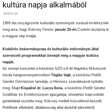
kultúra napja alkalmából
2019-01-23
1989 óta országszerte kulturális események sorával emlékeznek
meg arra, hogy Kölcsey Ferenc
január 22-én
Csekén tisztázta le
a magyar nép imáját.
Kiskőrös önkormányzata és kulturális intézményei által
szervezett programokkal ünnepli meg a magyar kultúra
napját.
Az ünnepi koncertet a kiskőrösi SZÓ-LA-M Alapfokú Művészeti
Iskola hangversenytermében
Téglás Vajk
, a kiskőrösi Petőfi
Sándor Gimnázium tanulója, a Himnusz szavalásával nyitotta
meg. Majd
Kispálné dr. Lucza Ilona
, a kiskőrösi Petőfi Sándor
Szülőház és Emlékmúzeum igazgatója, ünnephez kapcsolódó
gondolatait osztotta meg. Kölcsey mellett közvetlenül beszélt
Petőfinek elfeledett, általánosság által átsiklott idézeteiről.