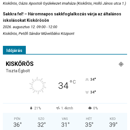
Kiskőrös, Oázis Apostoli Gyülekezet imaháza (Kiskőrös, Holló János utca 1.)
Sakkra fel! – Háromnapos sakkfoglalkozás várja az általános
iskolásokat Kiskőrösön
2026. augusztus 12. 09:00 - 12:00
Kiskőrös, Petőfi Sándor Művelődési Központ
Időjárás
KISKŐRÖS
Tiszta Égbolt
°
34
°
C
34
°
34
21%
1.4kmh
0%
PÉN
SZO
VAS
HÉT
KED
36
°
32
°
31
°
35
°
39
°