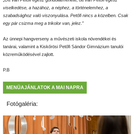
viselkedése, a hazához, a néphez, a történelemhez, a
szabadsághoz való viszonyulása. Petőfi nincs a közelben. Csak
egy pár csizma meg a trikolor van, jelez.”
Az ünnepi hangverseny a művészeti iskola növendékei és
tanárai, valamint a Kiskőrösi Petőfi Sándor Gimnázium tanulói
közreműködésével zajlott.
P.B
MENÜAJÁNLATOK A MAI NAPRA
Fotógaléria: