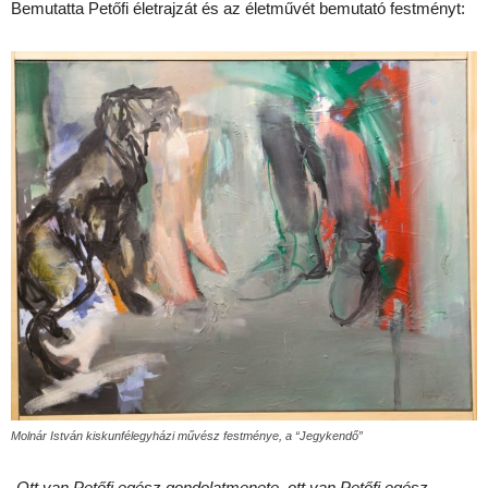
Bemutatta Petőfi életrajzát és az életművét bemutató festményt:
Molnár István kiskunfélegyházi művész festménye, a “Jegykendő”
„
Ott van Petőfi egész gondolatmenete, ott van Petőfi egész