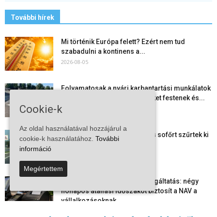
További hírek
Mi történik Európa felett? Ezért nem tud
szabadulni a kontinens a...
2026-08-05
Folyamatosak a nyári karbantartási munkálatok
Kiskőrösön – útburkolati jeleket festenek és...
Cookie-k
2026-08-05
Az oldal használatával hozzájárul a
Több száz gyorshajtót és ittas sofőrt szűrtek ki
cookie-k használatához.
További
Bács-Kiskun útjain –...
információ
2026-08-04
Megértettem
Elektronikus nyugtaadat-szolgáltatás: négy
hónapos átállási időszakot biztosít a NAV a
vállalkozásoknak
2026-08-04