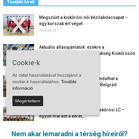
További hírek
Megszűnt a kiskőrösi női kézilabdacsapat –
egy korszak ért véget
2026-08-08
Aktuális állásajánlatok: ezekre a
munkavállalókra van most szükség Kiskőrösön
és a...
Cookie-k
2026-08-07
Az oldal használatával hozzájárul a
Vitézy Dávid: már ősszel újraindulhat a
cookie-k használatához.
További
személyszállítás a Budapest–Belgrád
információ
vasútvonalon
2026-08-06
Megértettem
Megkezdte a felkészülést a Kiskőrösi LC –
együtt maradt a keret,...
2026-08-06
Nem akar lemaradni a térség híreiről?