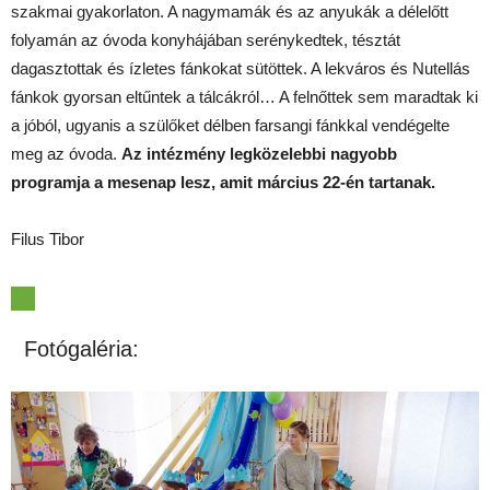
szakmai gyakorlaton. A nagymamák és az anyukák a délelőtt
folyamán az óvoda konyhájában serénykedtek, tésztát
dagasztottak és ízletes fánkokat sütöttek. A lekváros és Nutellás
fánkok gyorsan eltűntek a tálcákról… A felnőttek sem maradtak ki
a jóból, ugyanis a szülőket délben farsangi fánkkal vendégelte
meg az óvoda.
Az intézmény legközelebbi nagyobb
programja a mesenap lesz, amit március 22-én tartanak.
Filus Tibor
Fotógaléria: