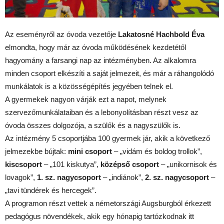
Az eseményről az óvoda vezetője
Lakatosné Hachbold Éva
elmondta, hogy már az óvoda működésének kezdetétől
hagyomány a farsangi nap az intézményben. Az alkalomra
minden csoport elkészíti a saját jelmezeit, és már a ráhangolódó
munkálatok is a közösségépítés jegyében telnek el.
A gyermekek nagyon várják ezt a napot, melynek
szervezőmunkálataiban és a lebonyolításban részt vesz az
óvoda összes dolgozója, a szülők és a nagyszülők is.
Az intézmény 5 csoportjába 100 gyermek jár, akik a következő
jelmezekbe bújtak:
mini csoport
– „vidám és boldog trollok”,
kiscsoport
– „101 kiskutya”,
középső csoport
– „unikornisok és
lovagok”,
1. sz. nagycsoport
– „indiánok”,
2. sz. nagycsoport
–
„tavi tündérek és hercegek”.
A programon részt vettek a németországi Augsburgból érkezett
pedagógus növendékek, akik egy hónapig tartózkodnak itt