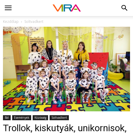
Kezdőlap
Soltvadkert
Bál
Események
Közösség
Soltvadkert
Trollok, kiskutyák, unikornisok,