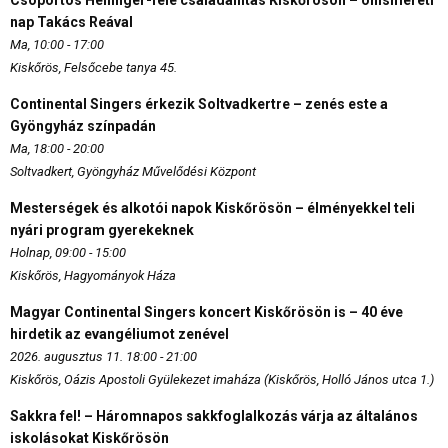
Csoportos Hellinger-féle családállítás Kiskőrösön – önismereti
nap Takács Reával
Ma, 10:00 - 17:00
Kiskőrös, Felsőcebe tanya 45.
Continental Singers érkezik Soltvadkertre – zenés este a
Gyöngyház színpadán
Ma, 18:00 - 20:00
Soltvadkert, Gyöngyház Művelődési Központ
Mesterségek és alkotói napok Kiskőrösön – élményekkel teli
nyári program gyerekeknek
Holnap, 09:00 - 15:00
Kiskőrös, Hagyományok Háza
Magyar Continental Singers koncert Kiskőrösön is – 40 éve
hirdetik az evangéliumot zenével
2026. augusztus 11. 18:00 - 21:00
Kiskőrös, Oázis Apostoli Gyülekezet imaháza (Kiskőrös, Holló János utca 1.)
Sakkra fel! – Háromnapos sakkfoglalkozás várja az általános
iskolásokat Kiskőrösön