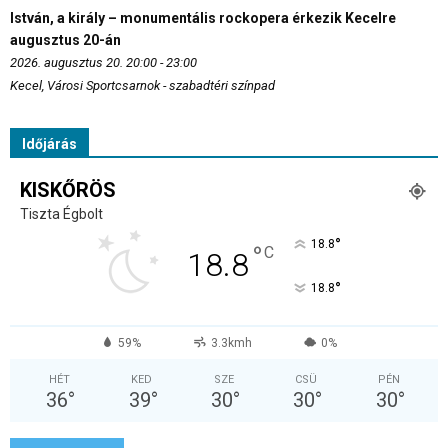
István, a király – monumentális rockopera érkezik Kecelre
augusztus 20-án
2026. augusztus 20. 20:00 - 23:00
Kecel, Városi Sportcsarnok - szabadtéri színpad
Időjárás
KISKŐRÖS
Tiszta Égbolt
°
18.8
°
C
18.8
°
18.8
59%
3.3kmh
0%
HÉT
KED
SZE
CSÜ
PÉN
36
°
39
°
30
°
30
°
30
°