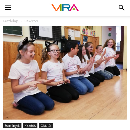
Kezdőlap
Kiskőrös
Események
Kiskőrös
Oktatás