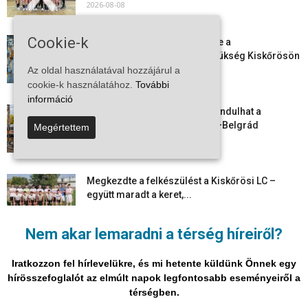
2026-08-08
Cookie-k
Aktuális állásajánlatok: ezekre a
munkavállalókra van most szükség Kiskőrösön
és a...
Az oldal használatával hozzájárul a
2026-08-07
cookie-k használatához.
További
információ
Vitézy Dávid: már ősszel újraindulhat a
személyszállítás a Budapest–Belgrád
Megértettem
vasútvonalon
2026-08-06
Megkezdte a felkészülést a Kiskőrösi LC –
együtt maradt a keret,...
2026-08-06
Nem akar lemaradni a térség híreiről?
Mi történik Európa felett? Ezért nem tud
szabadulni a kontinens a...
Iratkozzon fel hírlevelükre, és mi hetente küldünk Önnek egy
2026-08-05
hírösszefoglalót az elmúlt napok legfontosabb eseményeiről a
térségben.