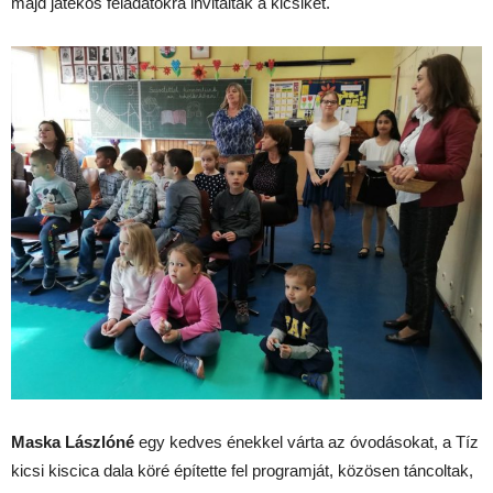
majd játékos feladatokra invitálták a kicsiket.
Maska Lászlóné
egy kedves énekkel várta az óvodásokat, a Tíz
kicsi kiscica dala köré építette fel programját, közösen táncoltak,