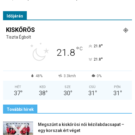
Időjárás
KISKŐRÖS
Tiszta Égbolt
°
21.8
°
C
21.8
°
21.8
48%
3.3kmh
0%
HÉT
KED
SZE
CSÜ
PÉN
37
°
38
°
30
°
31
°
31
°
További hírek
Megszűnt a kiskőrösi női kézilabdacsapat –
egy korszak ért véget