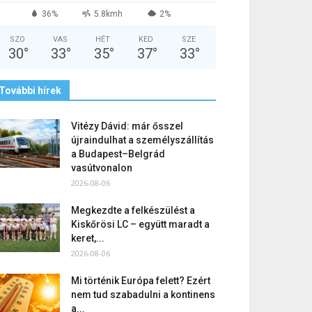
36%
5.8kmh
2%
SZO
VAS
HÉT
KED
SZE
30
°
33
°
35
°
37
°
33
°
További hírek
Vitézy Dávid: már ősszel
újraindulhat a személyszállítás
a Budapest–Belgrád
vasútvonalon
2026-08-06
Megkezdte a felkészülést a
Kiskőrösi LC – együtt maradt a
keret,...
2026-08-06
Mi történik Európa felett? Ezért
nem tud szabadulni a kontinens
a...