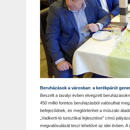
Beruházások a városban
:
a kerékpárút gener
Beszélt a tavalyi évben elvégzett beruházásokr
450 millió forintos beruházásból valósulhat me
befejeződnek, és megtörténhet a műszaki átadá
„Vadkerti-tó turisztikai fejlesztése” című pályá
megvalósulását teszi lehetővé az idei évben. 