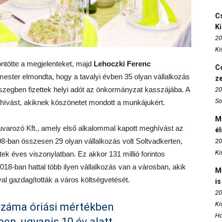
Cs
K
20
Ki
ntötte a megjelenteket, majd
Lehoczki Ferenc
Co
ester elmondta, hogy a tavalyi évben 35 olyan vállalkozás
z
 összegben fizettek helyi adót az önkormányzat kasszájába. A
20
So
hívást, akiknek köszönetet mondott a munkájukért.
M
Fuvarozó Kft., amely első alkalommal kapott meghívást az
é
-ban összesen 29 olyan vállalkozás volt Soltvadkerten,
20
Ki
ettek éves viszonylatban. Ez akkor 131 millió forintos
18-ban hattal több ilyen vállalkozás van a városban, akik
M
val gazdagították a város költségvetését.
is
20
Ki
 száma óriási mértékben
Ho
n, ugyanis 10 év alatt