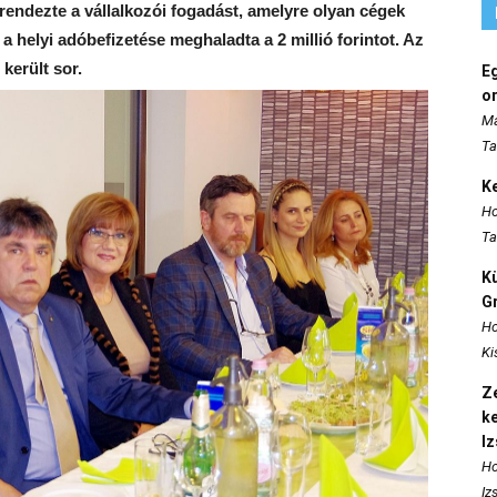
endezte a vállalkozói fogadást, amelyre olyan cégek
a helyi adóbefizetése meghaladta a 2 millió forintot. Az
került sor.
E
o
Ma
Ta
K
Ho
Ta
K
Gr
Ho
Ki
Ze
k
I
Ho
Iz