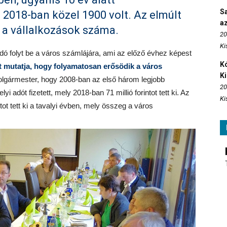
S
2018-ban közel 1900 volt. Az elmúlt
az
t a vállalkozások száma.
20
Ki
i adó folyt be a város számlájára, ami az előző évhez képest
Kó
t mutatja, hogy folyamatosan erősödik a város
K
polgármester, hogy 2008-ban az első három legjobb
20
yi adót fizetett, mely 2018-ban 71 millió forintot tett ki. Az
Ki
tot tett ki a tavalyi évben, mely összeg a város