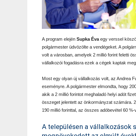
A program elején
Supka Éva
egy verssel köszö
polgármester üdvözölte a vendégeket. A polgárm
volt a városban, amelyek 2 millió forint feletti
vállalkozói fogadásra ezek a cégek kaptak meg
Most egy olyan új vállalkozás volt, az Andrea 
eseményre. A polgármester elmondta, hogy 2008
akik a 2 millió forintot meghaladó helyi adót fiz
összeget jelentett az önkormányzat számára. 20
190 millió forinttal, az összes adóbevétel 60 %-
A településen a vállalkozások
megnövekedett az elmúlt évekbe