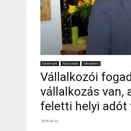
Események
Fejlesztések
Soltvadkert
Vállalkozói foga
vállalkozás van, 
feletti helyi adót 
2019-04-13