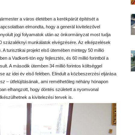
ármester a város életében a kerékpárút építését a
 kapcsolatban elmondta, hogy a generál kivitelezővel
nyolult jogi folyamatok után az önkormányzat most tudja
ő 40 százaléknyi munkálatok elvégzésére. Az elképzelések
. A turisztikai projekt első ütemében mintegy 50 millió
n a Vadkerti-tón egy fejlesztés, és 60 millió forintból a
sult. A második ütemben 34 millió forintos költséggel
ése az idei év első felében. Elindult a közbeszerzési eljárása
ész
– útfelújításának, ami remélhetőleg néhány hónapon
tban elhangzott, hogy döntés született a nyomvonal
észülhetnek a kivitelezési tervek is.