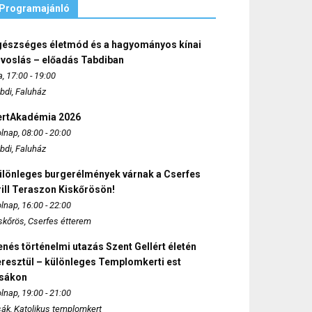
Programajánló
gészséges életmód és a hagyományos kínai
rvoslás – előadás Tabdiban
, 17:00 - 19:00
bdi, Faluház
ertAkadémia 2026
lnap, 08:00 - 20:00
bdi, Faluház
ülönleges burgerélmények várnak a Cserfes
ill Teraszon Kiskőrösön!
lnap, 16:00 - 22:00
skőrös, Cserfes étterem
nés történelmi utazás Szent Gellért életén
eresztül – különleges Templomkerti est
zsákon
lnap, 19:00 - 21:00
sák, Katolikus templomkert