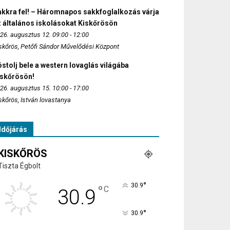
akkra fel! – Háromnapos sakkfoglalkozás várja
 általános iskolásokat Kiskőrösön
26. augusztus 12. 09:00 - 12:00
skőrös, Petőfi Sándor Művelődési Központ
stolj bele a western lovaglás világába
iskőrösön!
26. augusztus 15. 10:00 - 17:00
skőrös, István lovastanya
Időjárás
KISKŐRÖS
Tiszta Égbolt
°
30.9
°
C
30.9
°
30.9