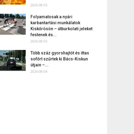
2026-08-05
Folyamatosak a nyári
karbantartási munkálatok
Kiskőrösön – útburkolati jeleket
festenek és...
2026-08-05
Több száz gyorshajtót és ittas
sofőrt szűrtek ki Bács-Kiskun
útjain –...
2026-08-04