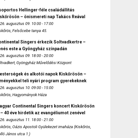
oportos Hellinger-féle családállítás
iskőrösön – önismereti nap Takács Reával
26. augusztus 09. 10:00 - 17:00
skőrös, Felsőcebe tanya 45.
ntinental Singers érkezik Soltvadkertre –
enés este a Gyöngyház színpadán
26. augusztus 09. 18:00 - 20:00
ltvadkert, Gyöngyház Művelődési Központ
esterségek és alkotói napok Kiskőrösön –
lményekkel teli nyári program gyerekeknek
26. augusztus 10. 09:00 - 15:00
skőrös, Hagyományok Háza
agyar Continental Singers koncert Kiskőrösön
 – 40 éve hirdetik az evangéliumot zenével
26. augusztus 11. 18:00 - 21:00
skőrös, Oázis Apostoli Gyülekezet imaháza (Kiskőrös,
lló János utca 1.)