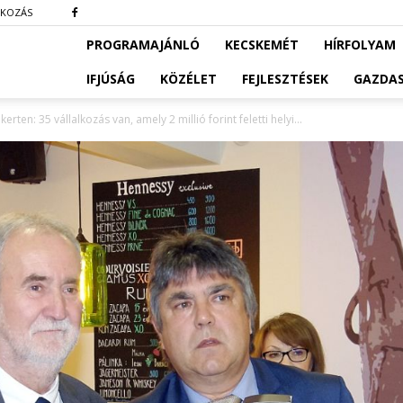
TKOZÁS
PROGRAMAJÁNLÓ
KECSKEMÉT
HÍRFOLYAM
IFJÚSÁG
KÖZÉLET
FEJLESZTÉSEK
GAZDA
rten: 35 vállalkozás van, amely 2 millió forint feletti helyi...