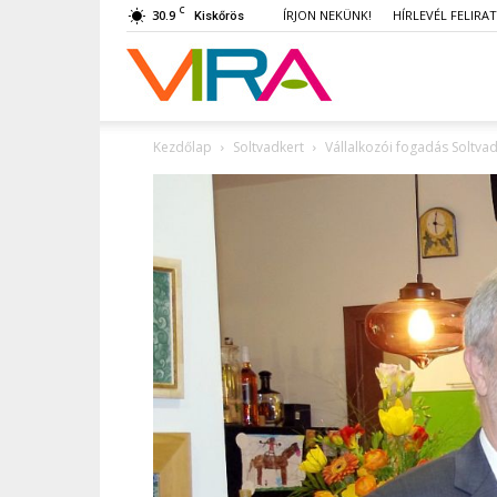
C
30.9
ÍRJON NEKÜNK!
HÍRLEVÉL FELIRA
Kiskőrös
VIRA
Kezdőlap
Soltvadkert
Vállalkozói fogadás Soltvadke