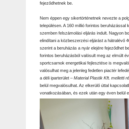
fejeződhetnek be.
Nem éppen egy sikertörténetnek nevezte a polg
településen. A 160 millió forintos beruházással
szemben felszámolási eljárás indult. Nagyon bo
elindítani a közbeszerzési eljárást a hátralév
szerint a beruházás a nyár elejére fejeződhet be
forintos beruházásból valósult meg az elmúlt évbe
sportcsarnok energetikai fejlesztése is megvaló
valósulhat meg a jelenleg fedetlen piactér lefed
a déli iparterület –
Material Plastik Kft. melletti r
belül megvalósulhat. Az elkerülő úttal kapcsola
vonatkozásában, és ezek után egy éven belül elk