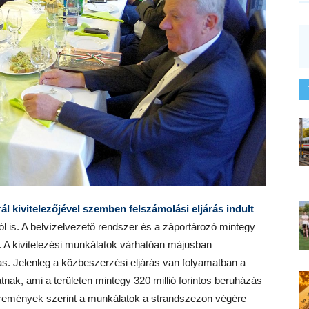
ál kivitelezőjével szemben felszámolási eljárás indult
ól is. A belvízelvezető rendszer és a záportározó mintegy
g. A kivitelezési munkálatok várhatóan májusban
s. Jelenleg a közbeszerzési eljárás van folyamatban a
zatnak, ami a területen mintegy 320 millió forintos beruházás
A remények szerint a munkálatok a strandszezon végére