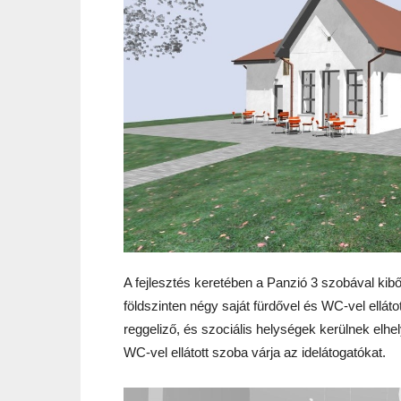
A fejlesztés keretében a Panzió 3 szobával kibő
földszinten négy saját fürdővel és WC-vel ellá
to
reggeliző, és szociális helységek kerülnek elhe
WC-vel ellátott szoba várja az idelátogatókat.