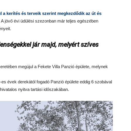
l a kerítés és terveik szerint megkezdődik az út és
. A jövő évi üdülési szezonban már teljes egészében
ényeit.
enségekkel jár majd, melyért szíves
eretében megújul a Fekete Villa Panzió épülete, melynek
es évek derekától fogadó Panzió épülete eddig 6 szobával
 hivatalos nyitva tartási időszakában.