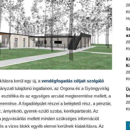
20
Ki
Ho
S
az
20
Ki
Kó
K
20
Ki
akításra kerül egy új, a
vendégfogadás céljait szolgáló
mányzati tulajdonú ingatlanon, az Orgona és a Gyöngyvirág
Ün
az esztétika és az egységes arculat megteremtése mellett, a
b
20
remtése. A fogadóépület részei a beléptető rész, a pénztár,
Ki
sz, árnyékoló, gyerek-szülő szoba, kerékpártároló. Az
 a jegyvásárlás mellett minden szükséges információt
s a vizes blokk egyéb elemei kerülnek kialakításra. Az