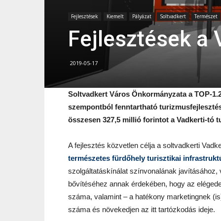
Fejlesztések
Kiemelt
Pályázat
Soltvadkert
Természet
Fejlesztések a 
2019-05-17
Soltvadkert Város Önkormányzata a TOP-1.2
szempontból fenntartható turizmusfejlesztés
összesen 327,5 millió forintot a Vadkerti-tó t
A fejlesztés közvetlen célja a soltvadkerti Vadk
természetes fürdőhely turisztikai infrastrukt
szolgáltatáskínálat színvonalának javításához, 
bővítéséhez annak érdekében, hogy az elégede
száma, valamint – a hatékony marketingnek (is
száma és növekedjen az itt tartózkodás ideje.