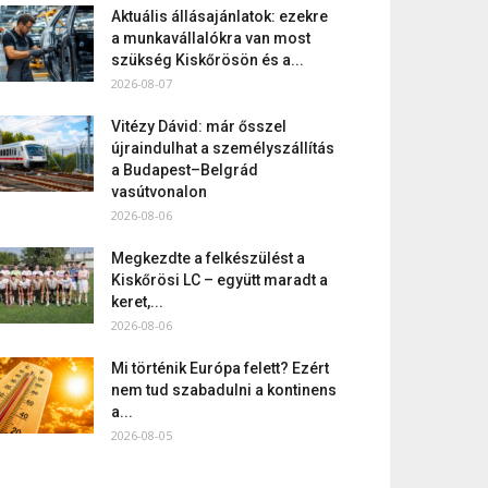
Aktuális állásajánlatok: ezekre
a munkavállalókra van most
szükség Kiskőrösön és a...
2026-08-07
Vitézy Dávid: már ősszel
újraindulhat a személyszállítás
a Budapest–Belgrád
vasútvonalon
2026-08-06
Megkezdte a felkészülést a
Kiskőrösi LC – együtt maradt a
keret,...
2026-08-06
Mi történik Európa felett? Ezért
nem tud szabadulni a kontinens
a...
2026-08-05