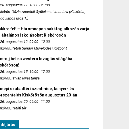
26. augusztus 11. 18:00 - 21:00
skőrös, Oázis Apostoli Gyülekezet imaháza (Kiskőrös,
lló János utca 1.)
akkra fel! – Háromnapos sakkfoglalkozás várja
 általános iskolásokat Kiskőrösön
26. augusztus 12. 09:00 - 12:00
skőrös, Petőfi Sándor Művelődési Központ
stolj bele a western lovaglás világába
iskőrösön!
26. augusztus 15. 10:00 - 17:00
skőrös, István lovastanya
nepi szabadtéri szentmise, kenyér- és
orszentelés Kiskőrösön augusztus 20-án
26. augusztus 20. 09:00 - 11:00
skőrös, Petőfi tér
Időjárás