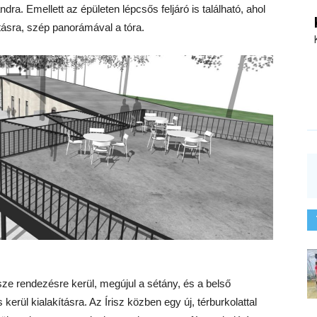
ndra. Emellett az épületen lépcsős feljáró is található, ahol
ításra, szép panorámával a tóra.
észe rendezésre kerül, megújul a sétány, és a belső
erül kialakításra. Az Írisz közben egy új, térburkolattal