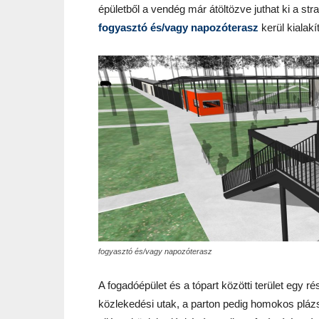
épületből a vendég már átöltözve juthat ki a stra
fogyasztó és/vagy napozóterasz
kerül kialak
fogyasztó és/vagy napozóterasz
A fogadóépület és a tópart közötti terület egy r
közlekedési utak, a parton pedig homokos plázs k