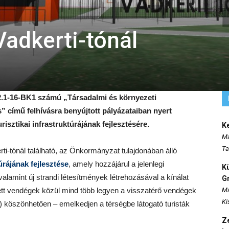
Vadkerti-tónál
.1-16-BK1 számú „Társadalmi és környezeti
” című felhívásra benyújtott pályázataiban nyert
urisztikai infrastruktúrájának fejlesztésére.
K
Ma
Ta
erti-tónál található, az Önkormányzat tulajdonában álló
úrájának fejlesztése
, amely hozzájárul a jelenlegi
K
valamint új strandi létesítmények létrehozásával a kínálat
Gr
tt vendégek közül mind több legyen a visszatérő vendégek
Ma
Ki
) köszönhetően – emelkedjen a térségbe látogató turisták
Ze