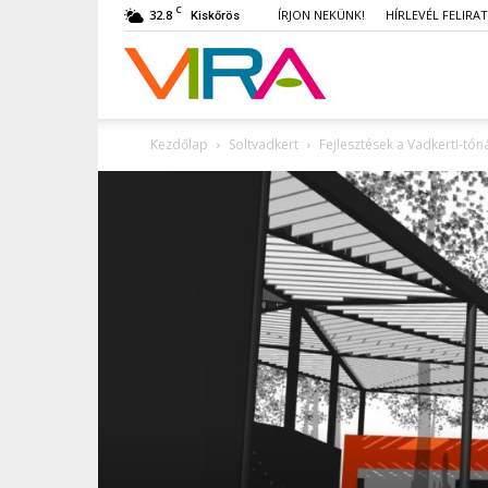
C
32.8
ÍRJON NEKÜNK!
HÍRLEVÉL FELIRA
Kiskőrös
VIRA
Kezdőlap
Soltvadkert
Fejlesztések a Vadkerti-tón