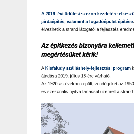
A 2019. évi üdülési szezon kezdetére elkészü
járdaépítés, valamint a fogadóépület építése
élvezhetik a strand látogatói a fejlesztés eredm
Az építkezés bizonyára kellemetl
megértésüket kérik!
A
Kisfaludy szálláshely-fejlesztési program
k
átadása 2019. július 15-ére várható.
Az 1920-as években épült, vendégeket az 1950-
és szezonális nyitva tartással üzemelt a strand