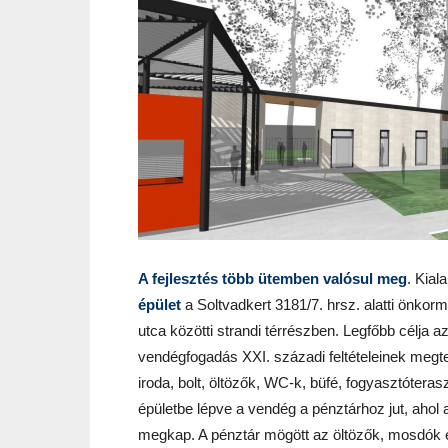
A fejlesztés több ütemben valósul meg
. Kial
épület
a Soltvadkert 3181/7. hrsz. alatti önkor
utca közötti strandi térrészben. Legfőbb célja 
vendégfogadás XXI. századi feltételeinek megte
iroda, bolt, öltözők, WC-k, büfé, fogyasztótera
épületbe lépve a vendég a pénztárhoz jut, ahol
megkap. A pénztár mögött az öltözők, mosdók é