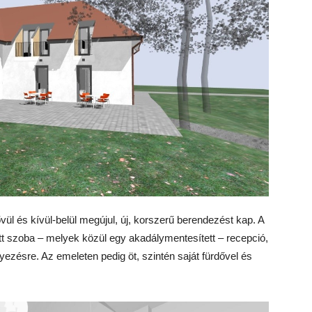
vül és kívül-belül megújul, új, korszerű berendezést kap. A
tt szoba – melyek közül egy akadálymentesített – recepció,
lyezésre. Az emeleten pedig öt, szintén saját fürdővel és