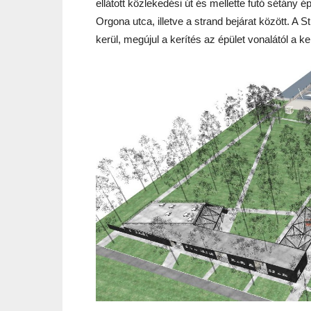
ellátott közlekedési út és mellette futó sétány 
Orgona utca, illetve a strand bejárat között. A S
kerül, megújul a kerítés az épület vonalától a ke