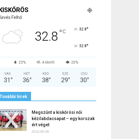
KISKŐRÖS
Kevés Felhő
°
32.8
°
C
32.8
°
32.8
23%
4.6kmh
20%
VAS
HÉT
KED
SZE
CSÜ
31
°
36
°
38
°
29
°
30
°
További hírek
Megszűnt a kiskőrösi női
kézilabdacsapat – egy korszak
ért véget
2026-08-08