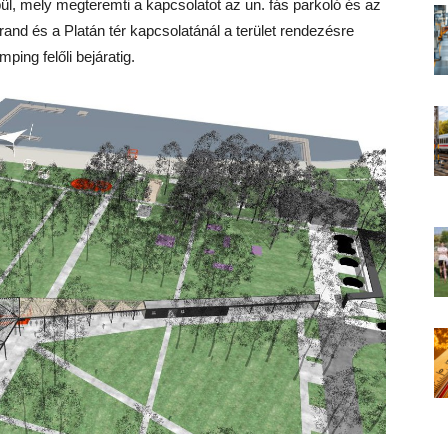
épül, mely megteremti a kapcsolatot az un. fás parkoló és az
trand és a Platán tér kapcsolatánál a terület rendezésre
mping felőli bejáratig.