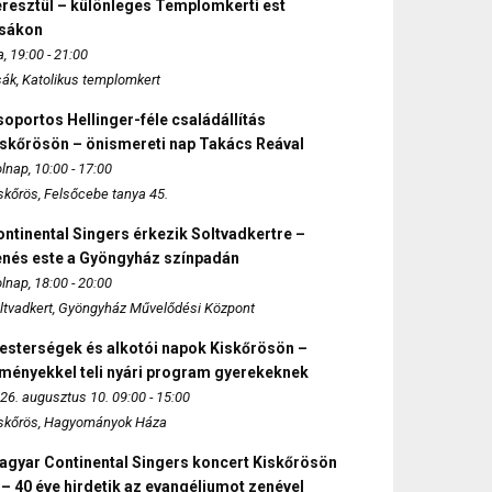
eresztül – különleges Templomkerti est
zsákon
, 19:00 - 21:00
sák, Katolikus templomkert
oportos Hellinger-féle családállítás
iskőrösön – önismereti nap Takács Reával
lnap, 10:00 - 17:00
skőrös, Felsőcebe tanya 45.
ntinental Singers érkezik Soltvadkertre –
enés este a Gyöngyház színpadán
lnap, 18:00 - 20:00
ltvadkert, Gyöngyház Művelődési Központ
esterségek és alkotói napok Kiskőrösön –
lményekkel teli nyári program gyerekeknek
26. augusztus 10. 09:00 - 15:00
skőrös, Hagyományok Háza
agyar Continental Singers koncert Kiskőrösön
 – 40 éve hirdetik az evangéliumot zenével