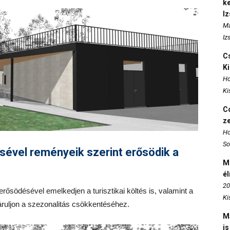
k
I
Ma
Iz
Cs
K
Ho
Ki
Co
z
Ho
So
sével reményeik szerint erősödik a
M
é
20
 erősödésével emelkedjen a turisztikai költés is, valamint a
Ki
áruljon a szezonalitás csökkentéséhez.
M
is