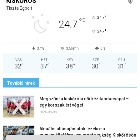
KISKŐRÖS
Tiszta Égbolt
°
24.7
°
C
24.7
°
24.7
37%
3.5kmh
0%
VAS
HÉT
KED
SZE
CSÜ
32
°
37
°
38
°
30
°
31
°
További hírek
Megszűnt a kiskőrösi női kézilabdacsapat –
egy korszak ért véget
2026-08-08
Aktuális állásajánlatok: ezekre a
munkavállalókra van most szükség Kiskőrösön