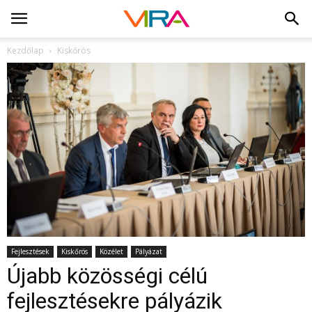
Kezdőlap
Kiskőrös
Fejlesztések
Kiskőrös
Közélet
Pályázat
Újabb közösségi célú
fejlesztésekre pályázik