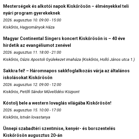
Mesterségek és alkotói napok Kiskőrösön – élményekkel teli
nyári program gyerekeknek
2026. augusztus 10. 09:00 - 15:00
Kiskőrös, Hagyományok Háza
Magyar Continental Singers koncert Kiskőrösön is – 40 éve
hirdetik az evangéliumot zenével
2026. augusztus 11. 18:00 - 21:00
Kiskőrös, Oázis Apostoli Gyülekezet imaháza (Kiskőrös, Holló János utca 1.)
Sakkra fel! – Háromnapos sakkfoglalkozás várja az általános
iskolásokat Kiskőrösön
2026. augusztus 12. 09:00 - 12:00
Kiskőrös, Petőfi Sándor Művelődési Központ
Kóstolj bele a western lovaglás világába Kiskőrösön!
2026. augusztus 15. 10:00 - 17:00
Kiskőrös, István lovastanya
Ünnepi szabadtéri szentmise, kenyér- és borszentelés
Kiskőrösön augusztus 20-án