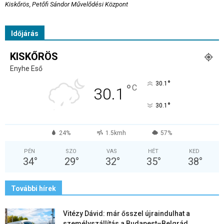
Kiskőrös, Petőfi Sándor Művelődési Központ
Időjárás
KISKŐRÖS
Enyhe Eső
°
30.1
°
C
30.1
°
30.1
24%
1.5kmh
57%
PÉN
SZO
VAS
HÉT
KED
34
°
29
°
32
°
35
°
38
°
További hírek
Vitézy Dávid: már ősszel újraindulhat a
személyszállítás a Budapest–Belgrád