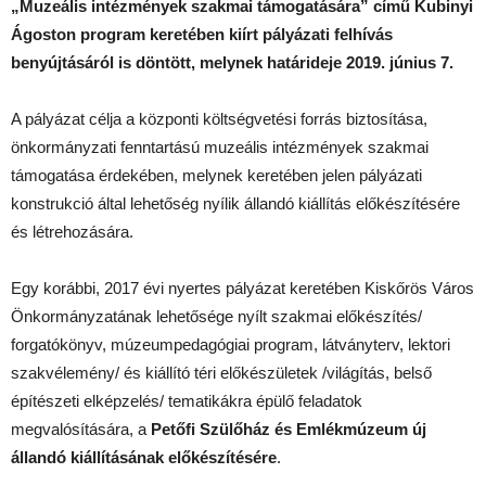
„Muzeális intézmények szakmai támogatására” című Kubinyi
Ágoston program keretében kiírt pályázati felhívás
benyújtásáról is döntött, melynek határideje 2019. június 7.
A pályázat célja a központi költségvetési forrás biztosítása,
önkormányzati fenntartású muzeális intézmények szakmai
támogatása érdekében, melynek keretében jelen pályázati
konstrukció által lehetőség nyílik állandó kiállítás előkészítésére
és létrehozására.
Egy korábbi, 2017 évi nyertes pályázat keretében Kiskőrös Város
Önkormányzatának lehetősége nyílt szakmai előkészítés/
forgatókönyv, múzeumpedagógiai program, látványterv, lektori
szakvélemény/ és kiállító téri előkészületek /világítás, belső
építészeti elképzelés/ tematikákra épülő feladatok
megvalósítására, a
Petőfi Szülőház és Emlékmúzeum új
állandó kiállításának előkészítésére
.