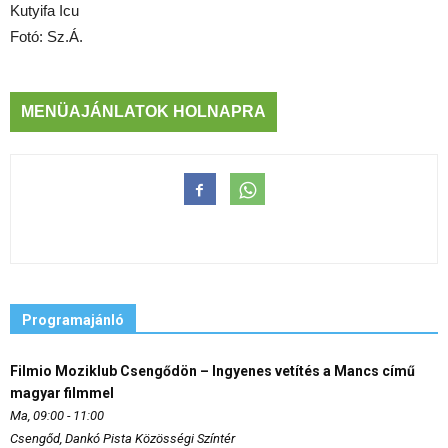
Kutyifa Icu
Fotó: Sz.Á.
MENÜAJÁNLATOK HOLNAPRA
Programajánló
Filmio Moziklub Csengődön – Ingyenes vetítés a Mancs című
magyar filmmel
Ma, 09:00 - 11:00
Csengőd, Dankó Pista Közösségi Színtér