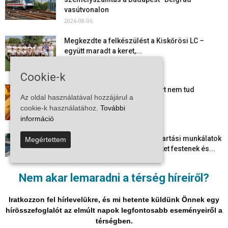
vasútvonalon
2026-08-06
Megkezdte a felkészülést a Kiskőrösi LC –
együtt maradt a keret,...
2026-08-06
Cookie-k
Mi történik Európa felett? Ezért nem tud
Az oldal használatával hozzájárul a
szabadulni a kontinens a...
cookie-k használatához.
További
2026-08-05
információ
Folyamatosak a nyári karbantartási munkálatok
Megértettem
Kiskőrösön – útburkolati jeleket festenek és...
2026-08-05
Nem akar lemaradni a térség híreiről?
Több száz gyorshajtót és ittas sofőrt szűrtek ki
Bács-Kiskun útjain –...
Iratkozzon fel hírlevelükre, és mi hetente küldünk Önnek egy
2026-08-04
hírösszefoglalót az elmúlt napok legfontosabb eseményeiről a
térségben.