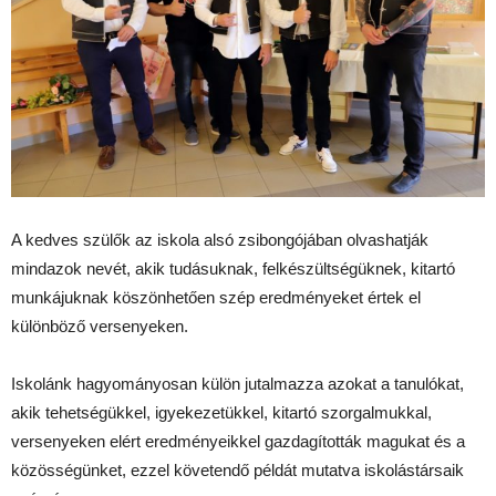
A kedves szülők az iskola alsó zsibongójában olvashatják
mindazok nevét, akik tudásuknak, felkészültségüknek, kitartó
munkájuknak köszönhetően szép eredményeket értek el
különböző versenyeken.
Iskolánk hagyományosan külön jutalmazza azokat a tanulókat,
akik tehetségükkel, igyekezetükkel, kitartó szorgalmukkal,
versenyeken elért eredményeikkel gazdagították magukat és a
közösségünket, ezzel követendő példát mutatva iskolástársaik