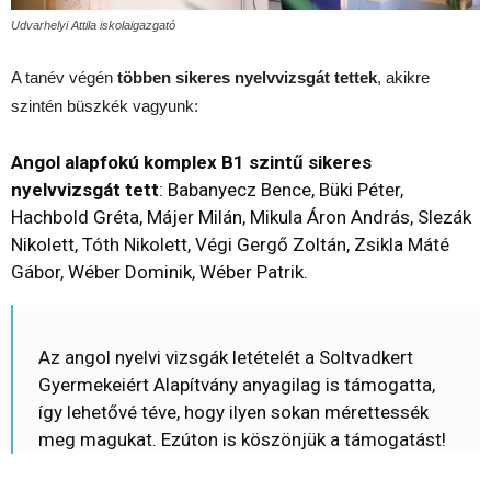
Udvarhelyi Attila iskolaigazgató
A tanév végén
többen sikeres nyelvvizsgát tettek
, akikre
szintén büszkék vagyunk:
Angol alapfokú komplex B1 szintű sikeres
nyelvvizsgát tett
: Babanyecz Bence, Büki Péter,
Hachbold Gréta, Májer Milán, Mikula Áron András, Slezák
Nikolett, Tóth Nikolett, Végi Gergő Zoltán, Zsikla Máté
Gábor, Wéber Dominik, Wéber Patrik.
Az angol nyelvi vizsgák letételét a Soltvadkert
Gyermekeiért Alapítvány anyagilag is támogatta,
így lehetővé téve, hogy ilyen sokan mérettessék
meg magukat. Ezúton is köszönjük a támogatást!