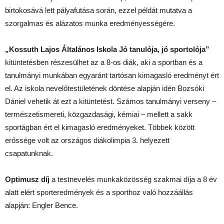
birtokosává lett pályafutása során, ezzel példát mutatva a
szorgalmas és alázatos munka eredményességére.
„Kossuth Lajos Általános Iskola Jó tanulója, jó sportolója”
kitüntetésben részesülhet az a 8-os diák, aki a sportban és a
tanulmányi munkában egyaránt tartósan kimagasló eredményt ért
el. Az iskola nevelőtestületének döntése alapján idén Bozsóki
Dániel vehetik át ezt a kitüntetést. Számos tanulmányi verseny –
természetismereti, közgazdasági, kémiai – mellett a sakk
sportágban ért el kimagasló eredményeket. Többek között
erőssége volt az országos diákolimpia 3. helyezett
csapatunknak.
Optimusz díj
a testnevelés munkaközösség szakmai díja a 8 év
alatt elért sporteredmények és a sporthoz való hozzáállás
alapján: Engler Bence.