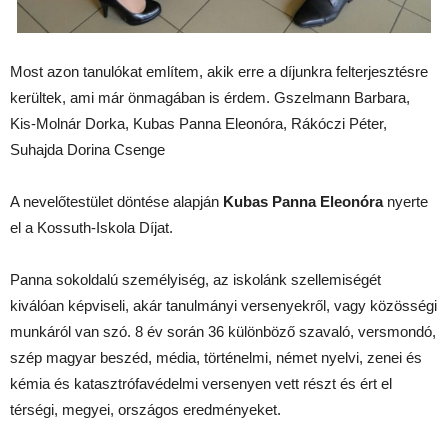
Most azon tanulókat említem, akik erre a díjunkra felterjesztésre
kerültek, ami már önmagában is érdem. Gszelmann Barbara,
Kis-Molnár Dorka, Kubas Panna Eleonóra, Rákóczi Péter,
Suhajda Dorina Csenge
A nevelőtestület döntése alapján
Kubas Panna Eleonóra
nyerte
el a Kossuth-Iskola Díjat.
Panna sokoldalú személyiség, az iskolánk szellemiségét
kiválóan képviseli, akár tanulmányi versenyekről, vagy közösségi
munkáról van szó. 8 év során 36 különböző szavaló, versmondó,
szép magyar beszéd, média, történelmi, német nyelvi, zenei és
kémia és katasztrófavédelmi versenyen vett részt és ért el
térségi, megyei, országos eredményeket.