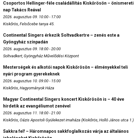
Csoportos Hellinger-féle családállítás Kiskőrösön – önismereti
nap Takács Reával
2026. augusztus 09. 10:00 - 17:00
Kiskőrös, Felsőcebe tanya 45.
Continental Singers érkezik Soltvadkertre – zenés este a
Gyöngyház színpadán
2026. augusztus 09. 18:00 - 20:00
Soltvadkert, Gyöngyház Művelődési Központ
Mesterségek és alkotói napok Kiskőrösön – élményekkel teli
nyári program gyerekeknek
2026. augusztus 10. 09:00 - 15:00
Kiskőrös, Hagyományok Háza
Magyar Continental Singers koncert Kiskőrösön is – 40 éve
hirdetik az evangéliumot zenével
2026. augusztus 11. 18:00 - 21:00
Kiskőrös, Oázis Apostoli Gyülekezet imaháza (Kiskőrös, Holló János utca 1.)
Sakkra fel! – Háromnapos sakkfoglalkozás várja az általános