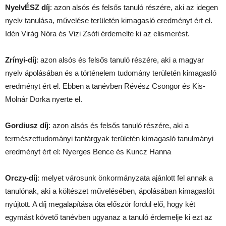
NyelvÉSZ díj
: azon alsós és felsős tanuló részére, aki az idegen
nyelv tanulása, művelése területén kimagasló eredményt ért el.
Idén Virág Nóra és Vizi Zsófi érdemelte ki az elismerést.
Zrínyi-díj
: azon alsós és felsős tanuló részére, aki a magyar
nyelv ápolásában és a történelem tudomány területén kimagasló
eredményt ért el. Ebben a tanévben Révész Csongor és Kis-
Molnár Dorka nyerte el.
Gordiusz díj
: azon alsós és felsős tanuló részére, aki a
természettudományi tantárgyak területén kimagasló tanulmányi
eredményt ért el: Nyerges Bence és Kuncz Hanna
Orczy-díj
: melyet városunk önkormányzata ajánlott fel annak a
tanulónak, aki a költészet művelésében, ápolásában kimagaslót
nyújtott. A díj megalapítása óta először fordul elő, hogy két
egymást követő tanévben ugyanaz a tanuló érdemelje ki ezt az