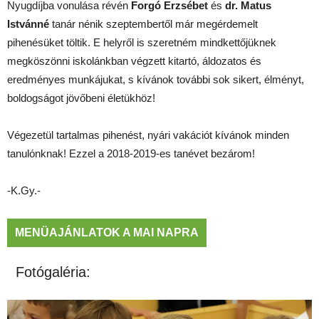
Nyugdíjba vonulása révén
Forgó Erzsébet
és
dr. Matus
Istvánné
tanár nénik szeptembertől már megérdemelt
pihenésüket töltik. E helyről is szeretném mindkettőjüknek
megköszönni iskolánkban végzett kitartó, áldozatos és
eredményes munkájukat, s kívánok további sok sikert, élményt,
boldogságot jövőbeni életükhöz!
Végezetül tartalmas pihenést, nyári vakációt kívánok minden
tanulónknak! Ezzel a 2018-2019-es tanévet bezárom!
-K.Gy.-
MENÜAJÁNLATOK A MAI NAPRA
Fotógaléria: