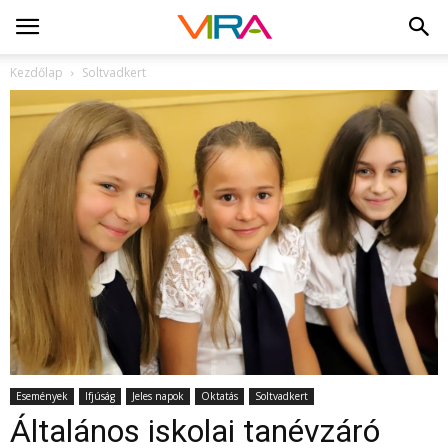
Kezdőlap
Soltvadkert
Események
Ifjúság
Jeles napok
Oktatás
Soltvadkert
Általános iskolai tanévzáró