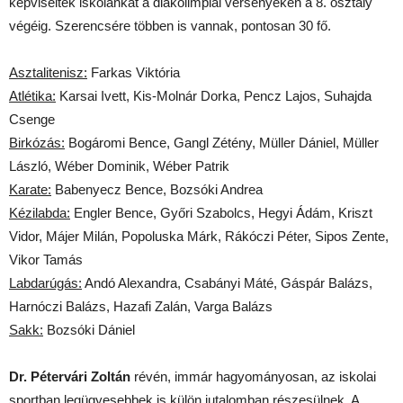
képviselték iskolánkat a diákolimpiai versenyeken a 8. osztály
végéig. Szerencsére többen is vannak, pontosan 30 fő.
Asztalitenisz:
Farkas Viktória
Atlétika:
Karsai Ivett, Kis-Molnár Dorka, Pencz Lajos, Suhajda
Csenge
Birkózás:
Bogáromi Bence, Gangl Zétény, Müller Dániel, Müller
László, Wéber Dominik, Wéber Patrik
Karate:
Babenyecz Bence, Bozsóki Andrea
Kézilabda:
Engler Bence, Győri Szabolcs, Hegyi Ádám, Kriszt
Vidor, Májer Milán, Popoluska Márk, Rákóczi Péter, Sipos Zente,
Vikor Tamás
Labdarúgás:
Andó Alexandra, Csabányi Máté, Gáspár Balázs,
Harnóczi Balázs, Hazafi Zalán, Varga Balázs
Sakk:
Bozsóki Dániel
Dr. Pétervári Zoltán
révén, immár hagyományosan, az iskolai
sportban legügyesebbek is külön jutalomban részesülnek. A