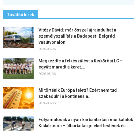
További hírek
Vitézy Dávid: már ősszel újraindulhat a
személyszállítás a Budapest–Belgrád
vasútvonalon
2026-08-06
Megkezdte a felkészülést a Kiskőrösi LC –
együtt maradt a keret,...
2026-08-06
Mi történik Európa felett? Ezért nem tud
szabadulni a kontinens a...
2026-08-05
Folyamatosak a nyári karbantartási munkálatok
Kiskőrösön – útburkolati jeleket festenek és...
2026-08-05