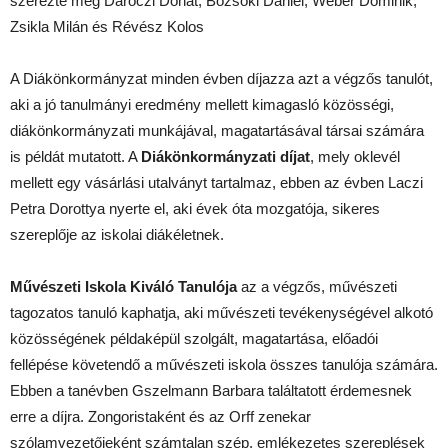
szerezte meg Daróczi Donát, Bozsóki Dániel, Wéber Dominik,
Zsikla Milán és Révész Kolos
A Diákönkormányzat minden évben díjazza azt a végzős tanulót,
aki a jó tanulmányi eredmény mellett kimagasló közösségi,
diákönkormányzati munkájával, magatartásával társai számára
is példát mutatott. A
Diákönkormányzati díjat
, mely oklevél
mellett egy vásárlási utalványt tartalmaz, ebben az évben Laczi
Petra Dorottya nyerte el, aki évek óta mozgatója, sikeres
szereplője az iskolai diákéletnek.
Művészeti Iskola Kiváló Tanulója
az a végzős, művészeti
tagozatos tanuló kaphatja, aki művészeti tevékenységével alkotó
közösségének példaképül szolgált, magatartása, előadói
fellépése követendő a művészeti iskola összes tanulója számára.
Ebben a tanévben Gszelmann Barbara találtatott érdemesnek
erre a díjra. Zongoristaként és az Orff zenekar
szólamvezetőjeként számtalan szép, emlékezetes szereplések