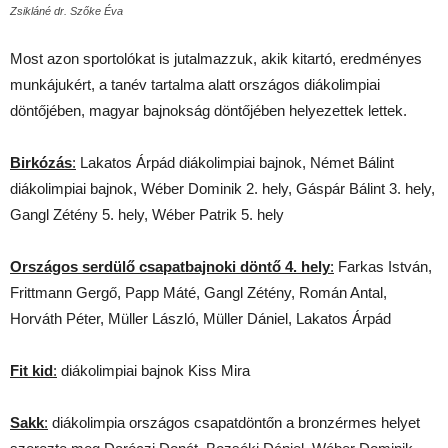
Zsikláné dr. Szőke Éva
Most azon sportolókat is jutalmazzuk, akik kitartó, eredményes
munkájukért, a tanév tartalma alatt országos diákolimpiai
döntőjében, magyar bajnokság döntőjében helyezettek lettek.
Birkózás
:
Lakatos Árpád diákolimpiai bajnok, Német Bálint
diákolimpiai bajnok, Wéber Dominik 2. hely, Gáspár Bálint 3. hely,
Gangl Zétény 5. hely, Wéber Patrik 5. hely
Országos serdülő csapatbajnoki döntő 4. hely
:
Farkas István,
Frittmann Gergő, Papp Máté, Gangl Zétény, Román Antal,
Horváth Péter, Müller László, Müller Dániel, Lakatos Árpád
Fit kid
:
diákolimpiai bajnok Kiss Mira
Sakk
:
diákolimpia országos csapatdöntőn a bronzérmes helyet