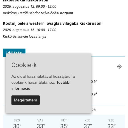
iskolásokat Kiskőrösön
2026. augusztus 12. 09:00 - 12:00
Kiskőrös, Petőfi Sándor Művelődési Központ
Kóstolj bele a western lovaglás világába Kiskőrösön!
2026. augusztus 15. 10:00 - 17:00
Kiskőrös, István lovastanya
Időjárás
Cookie-k
KISKŐRÖS
Tiszta Égbolt
Az oldal használatával hozzájárul a
°
30.9
cookie-k használatához.
További
°
C
30.9
információ
°
30.9
Megértettem
36%
5.8kmh
2%
SZO
VAS
HÉT
KED
SZE
30
°
33
°
35
°
37
°
33
°