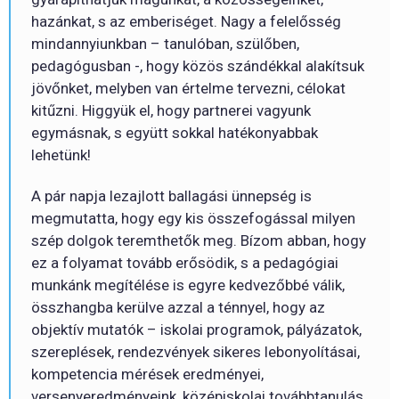
hazánkat, s az emberiséget. Nagy a felelősség
mindannyiunkban – tanulóban, szülőben,
pedagógusban -, hogy közös szándékkal alakítsuk
jövőnket, melyben van értelme tervezni, célokat
kitűzni. Higgyük el, hogy partnerei vagyunk
egymásnak, s együtt sokkal hatékonyabbak
lehetünk!
A pár napja lezajlott ballagási ünnepség is
megmutatta, hogy egy kis összefogással milyen
szép dolgok teremthetők meg. Bízom abban, hogy
ez a folyamat tovább erősödik, s a pedagógiai
munkánk megítélése is egyre kedvezőbbé válik,
összhangba kerülve azzal a ténnyel, hogy az
objektív mutatók – iskolai programok, pályázatok,
szereplések, rendezvények sikeres lebonyolításai,
kompetencia mérések eredményei,
versenyeredményeink, középiskolai továbbtanulás