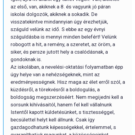
az első, van, akiknek a 8. és vagyunk jó páran
iskolai dolgozók, akiknek a sokadik. De
visszatekintve mindannyian úgy érezhetjük,
száguld velünk az idő. S ebbe az egy évnyi
száguldásba is mennyi minden belefért! Velünk
robogott a hit, a remény, a szeretet, az öröm, a
siker, és persze jutott hely a csalódásnak, a
gondoknak is.
Az iskolában, a nevelési-oktatási folyamatban épp
úgy helye van a nehézségeknek, mint az
eredményességnek. Hisz maga az élet erről szól, a
küzdésről, a törekvésről a boldogulás, a
boldogság megszerzéséért. Nem megijedni kell a
sorsunk kihívásaitól, hanem fel kell vállalnunk
Istentől kapott küldetésünket, s tisztességgel,
becsülettel helyt kell állnunk. Csak így
gazdagodhatunk képességekkel, értelemmel, s
gyarapíthatjuk magunkat, a közösségeinket,