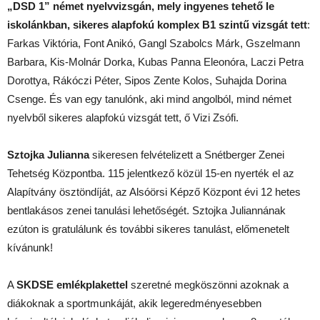
„DSD 1” német nyelvvizsgán, mely ingyenes tehető le
iskolánkban, sikeres alapfokú komplex B1 szintű vizsgát tett
:
Farkas Viktória, Font Anikó, Gangl Szabolcs Márk, Gszelmann
Barbara, Kis-Molnár Dorka, Kubas Panna Eleonóra, Laczi Petra
Dorottya, Rákóczi Péter, Sipos Zente Kolos, Suhajda Dorina
Csenge. És van egy tanulónk, aki mind angolból, mind német
nyelvből sikeres alapfokú vizsgát tett, ő Vizi Zsófi.
Sztojka Julianna
sikeresen felvételizett a Snétberger Zenei
Tehetség Központba. 115 jelentkező közül 15-en nyerték el az
Alapítvány ösztöndíját, az Alsóörsi Képző Központ évi 12 hetes
bentlakásos zenei tanulási lehetőségét. Sztojka Juliannának
ezúton is gratulálunk és további sikeres tanulást, előmenetelt
kívánunk!
A
SKDSE emlékplakettel
szeretné megköszönni azoknak a
diákoknak a sportmunkáját, akik legeredményesebben