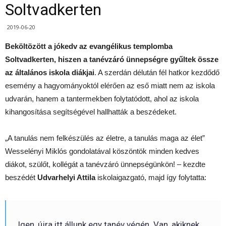
Soltvadkerten
2019-06-20
Beköltözött a jókedv az evangélikus templomba
Soltvadkerten, hiszen a tanévzáró ünnepségre gyűltek össze
az általános iskola diákjai
. A szerdán délután fél hatkor kezdődő
esemény a hagyományoktól elérően az eső miatt nem az iskola
udvarán, hanem a tantermekben folytatódott, ahol az iskola
kihangosítása segítségével hallhatták a beszédeket.
„A tanulás nem felkészülés az életre, a tanulás maga az élet”
Wesselényi Miklós gondolatával köszöntök minden kedves
diákot, szülőt, kollégát a tanévzáró ünnepségünkön! – kezdte
beszédét
Udvarhelyi Attila
iskolaigazgató, majd így folytatta:
Igen, újra itt állunk egy tanév végén. Van, akiknek