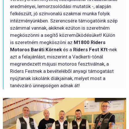
eredményei, lemorzsolódási mutatók -, alapján
felkészült, jó színvonalú szakmai munka folyik
intézményünkben. Szerencsére támogatóink szép
számmal vannak, akiknek ezúton is szeretném
megköszönni a segítő közreműködésüket! Külön
is szeretném megköszöni az
M1800 Riders
Motoros Baráti Körnek
és a
Riders Fest Kft
-nek
azt a felajánlást, miszerint a Vadkerti-tónál
megrendezett májusi motoros fesztiválnak, a
Riders Festnek a bevételéből anyagi támogatást
nyújtanak iskolánk diákjainak, melyet most a
tanévzáró ünnepségen adnak át!