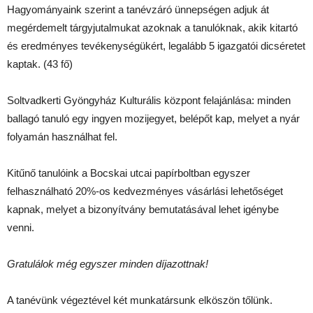
Hagyományaink szerint a tanévzáró ünnepségen adjuk át
megérdemelt tárgyjutalmukat azoknak a tanulóknak, akik kitartó
és eredményes tevékenységükért, legalább 5 igazgatói dicséretet
kaptak. (43 fő)
Soltvadkerti Gyöngyház Kulturális központ felajánlása: minden
ballagó tanuló egy ingyen mozijegyet, belépőt kap, melyet a nyár
folyamán használhat fel.
Kitűnő tanulóink a Bocskai utcai papírboltban egyszer
felhasználható 20%-os kedvezményes vásárlási lehetőséget
kapnak, melyet a bizonyítvány bemutatásával lehet igénybe
venni.
Gratulálok még egyszer minden díjazottnak!
A tanévünk végeztével két munkatársunk elköszön tőlünk.