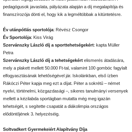
pedagógusok javaslata, pályázata alapján a díj megalapítója és
finanszírozója dönti el, hogy kik a legméltóbbak a kitüntetésre.
Év utánpótlás sportolója
: Révész Csongor
Év Sportolója
: Kiss Virág
Szervánszky László díj a sporttehetségekért
: kapta Müller
Petra
Szervánszky László díj a tehetségekért
elismerés átadására,
mely a plakett mellett 50.000 Ft-tal, valamint 100 gombóc fagylalt
elfogyasztásának lehetőségével jár. Iskolánkban, első ízben
Rákóczi Péter kapja meg ezt a díjat. Péter a sokrétű – német
nyelvi, történelmi, közgazdasági –, sikeres tanulmányi versenyek
mellett a kézilabda sportágban mutatta még meg igazán
tehetségét, s segítette csapatát a diákolimpia országos
elődöntőjének 3. helyezéséig.
Soltvadkert Gyermekeiért Alapítvány Díja