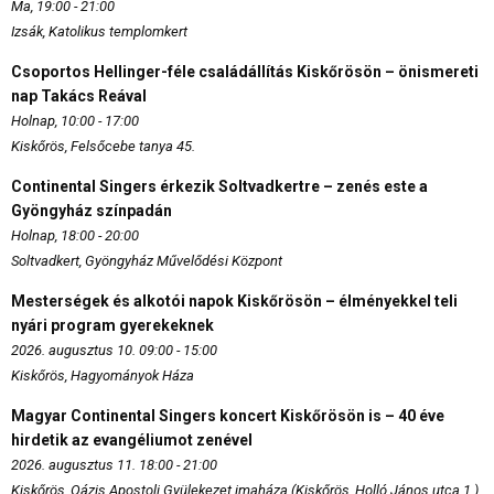
Ma, 19:00 - 21:00
Izsák, Katolikus templomkert
Csoportos Hellinger-féle családállítás Kiskőrösön – önismereti
nap Takács Reával
Holnap, 10:00 - 17:00
Kiskőrös, Felsőcebe tanya 45.
Continental Singers érkezik Soltvadkertre – zenés este a
Gyöngyház színpadán
Holnap, 18:00 - 20:00
Soltvadkert, Gyöngyház Művelődési Központ
Mesterségek és alkotói napok Kiskőrösön – élményekkel teli
nyári program gyerekeknek
2026. augusztus 10. 09:00 - 15:00
Kiskőrös, Hagyományok Háza
Magyar Continental Singers koncert Kiskőrösön is – 40 éve
hirdetik az evangéliumot zenével
2026. augusztus 11. 18:00 - 21:00
Kiskőrös, Oázis Apostoli Gyülekezet imaháza (Kiskőrös, Holló János utca 1.)