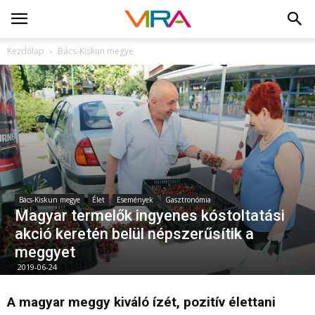
Kezdőlap
Bács-Kiskun megye
Bács-Kiskun megye
Élet
Események
Gasztronómia
Magyar termelők ingyenes kóstoltatási
akció keretén belül népszerűsítik a
meggyet
2019-06-24
A magyar meggy kiváló ízét, pozitív élettani