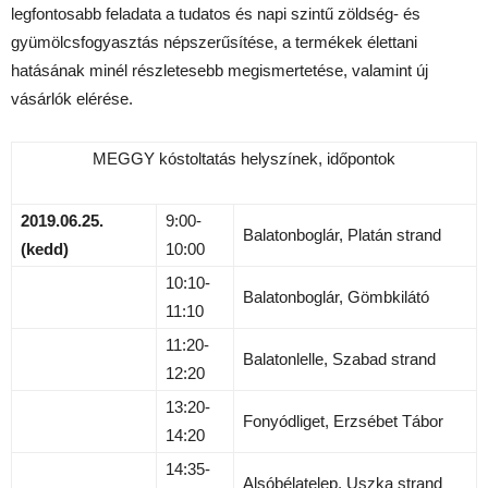
legfontosabb feladata a tudatos és napi szintű zöldség- és
gyümölcsfogyasztás népszerűsítése, a termékek élettani
hatásának minél részletesebb megismertetése, valamint új
vásárlók elérése.
MEGGY kóstoltatás helyszínek, időpontok
2019.06.25.
9:00-
Balatonboglár, Platán strand
(kedd)
10:00
10:10-
Balatonboglár, Gömbkilátó
11:10
11:20-
Balatonlelle, Szabad strand
12:20
13:20-
Fonyódliget, Erzsébet Tábor
14:20
14:35-
Alsóbélatelep, Uszka strand