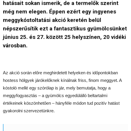
hatásait sokan ismerik, de a termelők szerint
még nem elegen. Éppen ezért egy ingyenes
meggykóstoltatási akció keretén belül
népszerűsítik ezt a fantasztikus gyümölcsünket
június 25. és 27. között 25 helyszínen, 20 vidéki
városban.
Az akció során előre meghirdetett helyeken és időpontokban
hostess hölgyek járókelőknek kínálnak friss, finom meggyet. A
kóstoló mellé egy szórólap is jár, mely bemutatja, hogy a
meggyfogyasztás – a gyümölcs egyedülálló beltartalmi
értékeinek köszönhetően – hányféle módon tud pozitív hatást
gyakorolni szervezetünkre.