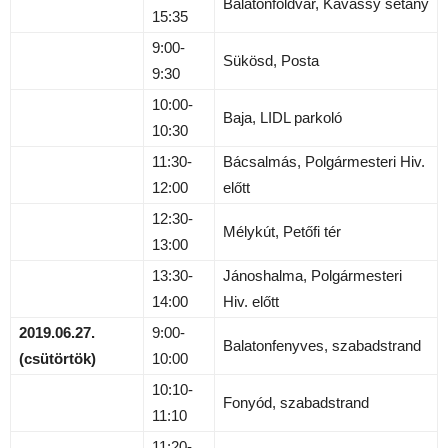
Balatonföldvár, Kavassy sétány
15:35
9:00-
Sükösd, Posta
9:30
10:00-
Baja, LIDL parkoló
10:30
11:30-
Bácsalmás, Polgármesteri Hiv.
12:00
előtt
12:30-
Mélykút, Petőfi tér
13:00
13:30-
Jánoshalma, Polgármesteri
14:00
Hiv. előtt
2019.06.27.
9:00-
Balatonfenyves, szabadstrand
(csütörtök)
10:00
10:10-
Fonyód, szabadstrand
11:10
11:20-