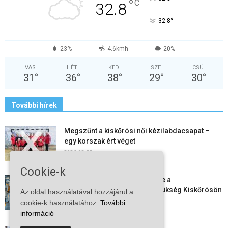
°
C
32.8
°
32.8
23%
4.6kmh
20%
VAS
HÉT
KED
SZE
CSÜ
31
°
36
°
38
°
29
°
30
°
További hírek
Megszűnt a kiskőrösi női kézilabdacsapat –
egy korszak ért véget
2026-08-08
Cookie-k
Aktuális állásajánlatok: ezekre a
munkavállalókra van most szükség Kiskőrösön
Az oldal használatával hozzájárul a
és a...
cookie-k használatához.
További
2026-08-07
információ