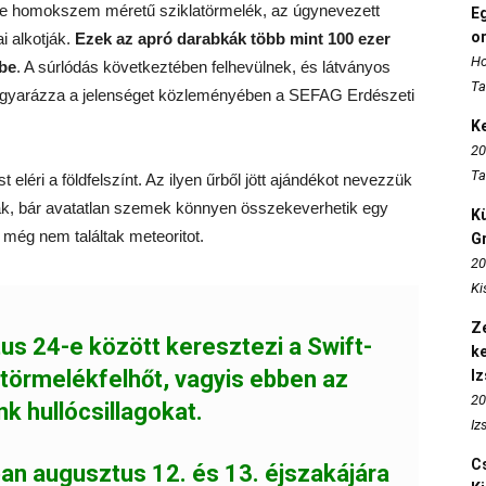
yire homokszem méretű sziklatörmelék, az úgynevezett
E
o
i alkotják.
Ezek az apró darabkák több mint 100 ezer
Ho
be
. A súrlódás következtében felhevülnek, és látványos
Ta
magyarázza a jelenséget közleményében a SEFAG Erdészeti
K
20
Ta
 eléri a földfelszínt. Az ilyen űrből jött ajándékot nevezzük
ak, bár avatatlan szemek könnyen összekeverhetik egy
K
még nem találtak meteoritot.
Gr
20
Ki
Ze
tus 24-e között keresztezi a Swift-
k
i törmelékfelhőt, vagyis ebben az
I
20
k hullócsillagokat.
Iz
Cs
n augusztus 12. és 13. éjszakájára