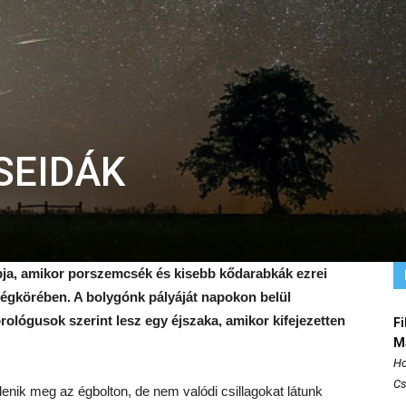
SEIDÁK
pja, amikor porszemcsék és kisebb kődarabkák ezrei
légkörében. A bolygónk pályáját napokon belül
rológusok szerint lesz egy éjszaka, amikor kifejezetten
Fi
M
Ho
Cs
lenik meg az égbolton, de nem valódi csillagokat látunk