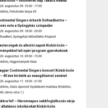
iskőrösön – önismereti nap Takács Reával
26. augusztus 09. 10:00 - 17:00
skőrös, Felsőcebe tanya 45.
ntinental Singers érkezik Soltvadkertre –
enés este a Gyöngyház színpadán
26. augusztus 09. 18:00 - 20:00
ltvadkert, Gyöngyház Művelődési Központ
esterségek és alkotói napok Kiskőrösön –
lményekkel teli nyári program gyerekeknek
26. augusztus 10. 09:00 - 15:00
skőrös, Hagyományok Háza
agyar Continental Singers koncert Kiskőrösön
 – 40 éve hirdetik az evangéliumot zenével
26. augusztus 11. 18:00 - 21:00
skőrös, Oázis Apostoli Gyülekezet imaháza (Kiskőrös,
lló János utca 1.)
akkra fel! – Háromnapos sakkfoglalkozás várja
 általános iskolásokat Kiskőrösön