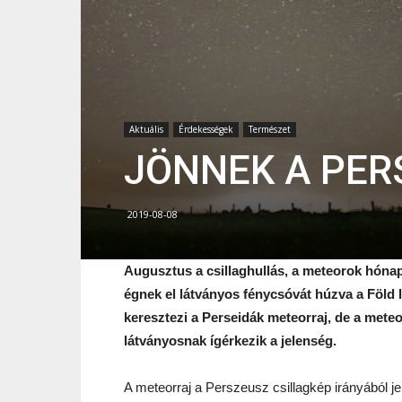
Aktuális
Érdekességek
Természet
JÖNNEK A PER
2019-08-08
Augusztus a csillaghullás, a meteorok hóna
égnek el látványos fénycsóvát húzva a Föld 
keresztezi a Perseidák meteorraj, de a meteo
látványosnak ígérkezik a jelenség.
A meteorraj a Perszeusz csillagkép irányából je