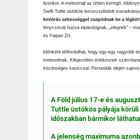
ilyenkor. A meteorrajt az űrben keringő, többn
Swift-Tuttle üstökös lemorzsolódott maradványa
km/órás sebességgel csapódnak be a légkör
fénycsóvát húzva elpárolognak, „elégnek” – 
és Faipari Zrt.
Időnként előfordulhat, hogy egy-egy nagyobb test
meteoritnak. Kifejezetten értékesnek számítan
közönséges kaviccsal. Perseidák idején sajnos 
A Föld július 17-e és augusz
Tuttle üstökös pályája körül
időszakban bármikor láthatun
A jelenség maximuma azonba