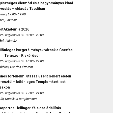
gészséges életmód és a hagyományos kínai
rvoslás – előadás Tabdiban
lnap, 17:00 - 19:00
bdi, Faluház
ertAkadémia 2026
26. augusztus 08. 08:00 - 20:00
bdi, Faluház
ülönleges burgerélmények várnak a Cserfes
ill Teraszon Kiskőrösön!
26. augusztus 08. 16:00 - 22:00
skőrös, Cserfes étterem
nés történelmi utazás Szent Gellért életén
eresztül – különleges Templomkerti est
zsákon
26. augusztus 08. 19:00 - 21:00
sák, Katolikus templomkert
oportos Hellinger-féle családállítás