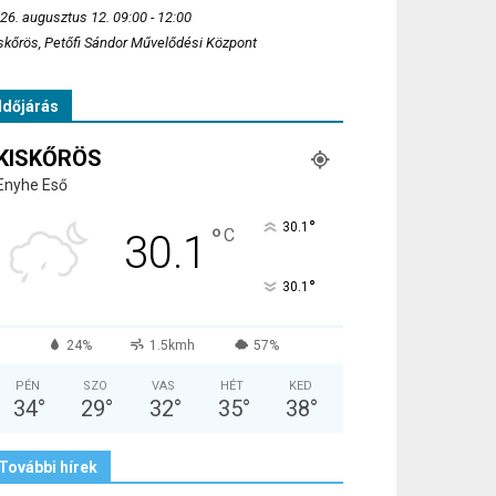
26. augusztus 12. 09:00 - 12:00
skőrös, Petőfi Sándor Művelődési Központ
Időjárás
KISKŐRÖS
Enyhe Eső
°
30.1
°
C
30.1
°
30.1
24%
1.5kmh
57%
PÉN
SZO
VAS
HÉT
KED
34
°
29
°
32
°
35
°
38
°
További hírek