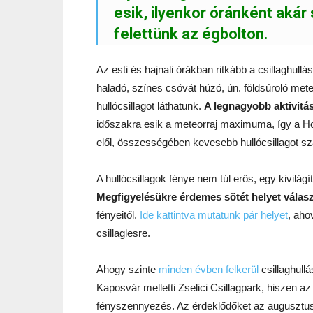
esik, ilyenkor óránként akár
felettünk az égbolton.
Az esti és hajnali órákban ritkább a csillaghullá
haladó, színes csóvát húzó, ún. földsúroló met
hullócsillagot láthatunk.
A legnagyobb aktivitás
időszakra esik a meteorraj maximuma, így a Ho
elől, összességében kevesebb hullócsillagot 
A hullócsillagok fénye nem túl erős, egy kivilág
Megfigyelésükre érdemes sötét helyet válasz
fényeitől.
Ide kattintva mutatunk pár helyet
, aho
csillaglesre.
Ahogy szinte
minden évben felkerül
csillaghullá
Kaposvár melletti Zselici Csillagpark, hiszen a
fényszennyezés. Az érdeklődőket az augusztus