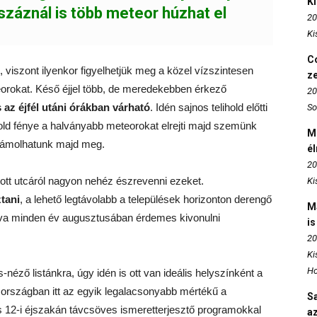
K
 száznál is több meteor húzhat el
20
Ki
Co
s, viszont ilyenkor figyelhetjük meg a közel vízszintesen
z
eorokat. Késő éjjel több, de meredekebben érkező
20
 az éjfél utáni órákban várható
. Idén sajnos telihold előtti
So
ld fénye a halványabb meteorokat elrejti majd szemünk
M
számolhatunk majd meg.
é
20
ított utcáról nagyon nehéz észrevenni ezeket.
Ki
tani
, a lehető legtávolabb a települések horizonton derengő
M
va minden év augusztusában érdemes kivonulni
is
20
Ki
Ho
s-néző listánkra, úgy idén is ott van ideális helyszínként a
z országban itt az egyik legalacsonyabb mértékű a
S
 12-i éjszakán távcsöves ismeretterjesztő programokkal
az