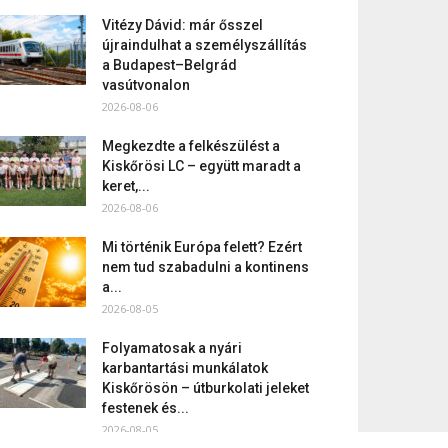
Vitézy Dávid: már ősszel
újraindulhat a személyszállítás
a Budapest–Belgrád
vasútvonalon
2026-08-06
Megkezdte a felkészülést a
Kiskőrösi LC – együtt maradt a
keret,...
2026-08-06
Mi történik Európa felett? Ezért
nem tud szabadulni a kontinens
a...
2026-08-05
Folyamatosak a nyári
karbantartási munkálatok
Kiskőrösön – útburkolati jeleket
festenek és...
2026-08-05