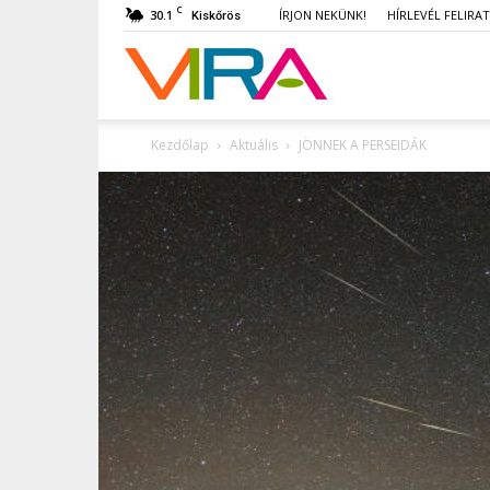
C
30.1
ÍRJON NEKÜNK!
HÍRLEVÉL FELIRA
Kiskőrös
VIRA
Kezdőlap
Aktuális
JÖNNEK A PERSEIDÁK