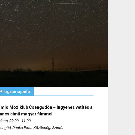
Programajánló
lmio Moziklub Csengődön – Ingyenes vetítés a
ancs című magyar filmmel
lnap, 09:00 - 11:00
engőd, Dankó Pista Közösségi Színtér