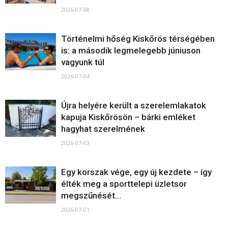
2026-07-08
Történelmi hőség Kiskőrös térségében
is: a második legmelegebb júniuson
vagyunk túl
2026-07-04
Újra helyére került a szerelemlakatok
kapuja Kiskőrösön – bárki emléket
hagyhat szerelmének
2026-07-03
Egy korszak vége, egy új kezdete – így
élték meg a sporttelepi üzletsor
megszűnését...
2026-07-01