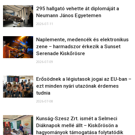
295 hallgató vehette át diplomáját a
Neumann János Egyetemen
2026-07-11
Naplemente, medencék és elektronikus
zene – harmadszor érkezik a Sunset
Serenade Kiskőrösre
2026-07-09
Erősödnek a légiutasok jogai az EU-ban –
ezt minden nyári utazónak érdemes
tudnia
2026-07-08
Kunság-Szesz Zrt. ismét a Selmeci
Diáknapok mellé állt – Kiskőrösön a
hagyományok támogatása folytatódik