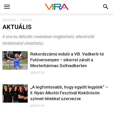
Kezdőlap
Aktuális
AKTUÁLIS
A vira.hu Aktuális rovatában megbízható, ellenőrzött
tartalmakat olvashatsz.
Rekordszámú induló a VIII. Vadkerti-tó
Futóversenyen – sikerrel zárult a
Mesterhármas Soltvadkerten
2026-07-26
„A legfontosabb, hogy együtt legyünk” –
II. Nyári Alkotói Fesztivál Kiskőrösön
szívvel-lélekkel szervezve
2026-07-13