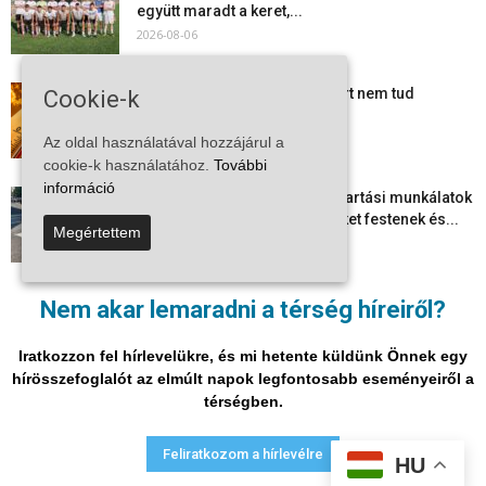
együtt maradt a keret,...
2026-08-06
Mi történik Európa felett? Ezért nem tud
Cookie-k
szabadulni a kontinens a...
2026-08-05
Az oldal használatával hozzájárul a
cookie-k használatához.
További
információ
Folyamatosak a nyári karbantartási munkálatok
Kiskőrösön – útburkolati jeleket festenek és...
Megértettem
2026-08-05
Több száz gyorshajtót és ittas sofőrt szűrtek ki
Nem akar lemaradni a térség híreiről?
Bács-Kiskun útjain –...
2026-08-04
Iratkozzon fel hírlevelükre, és mi hetente küldünk Önnek egy
hírösszefoglalót az elmúlt napok legfontosabb eseményeiről a
térségben.
Adatvédelmi nyilatkozat
Médiaajánlat
Impresszum
Feliratkozom a hírlevélre
HU