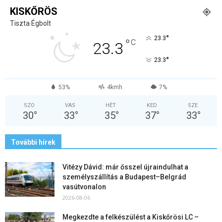
KISKŐRÖS
Tiszta Égbolt
°
23.3
°
C
23.3
°
23.3
53%
4kmh
7%
SZO
VAS
HÉT
KED
SZE
30
°
33
°
35
°
37
°
33
°
További hírek
Vitézy Dávid: már ősszel újraindulhat a
személyszállítás a Budapest–Belgrád
vasútvonalon
2026-08-06
Megkezdte a felkészülést a Kiskőrösi LC –