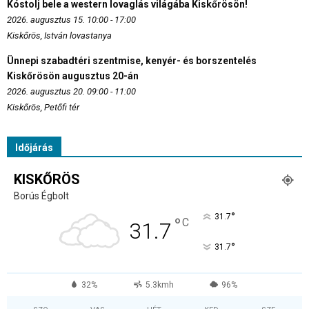
Kóstolj bele a western lovaglás világába Kiskőrösön!
2026. augusztus 15. 10:00 - 17:00
Kiskőrös, István lovastanya
Ünnepi szabadtéri szentmise, kenyér- és borszentelés
Kiskőrösön augusztus 20-án
2026. augusztus 20. 09:00 - 11:00
Kiskőrös, Petőfi tér
Időjárás
KISKŐRÖS
Borús Égbolt
°
31.7
°
C
31.7
°
31.7
32%
5.3kmh
96%