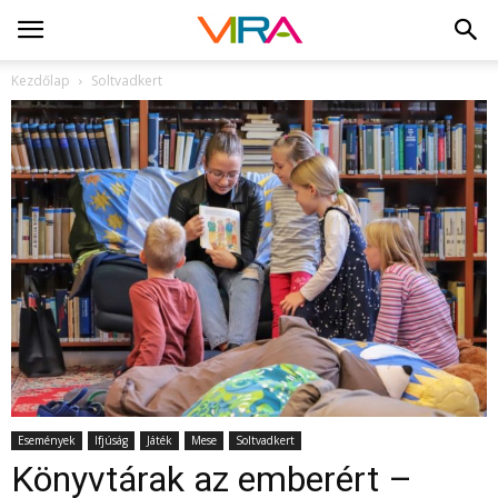
Kezdőlap
Soltvadkert
Események
Ifjúság
Játék
Mese
Soltvadkert
Könyvtárak az emberért –