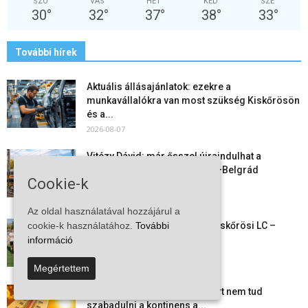
SZO
VAS
HÉT
KED
SZE
30
°
32
°
37
°
38
°
33
°
További hírek
Aktuális állásajánlatok: ezekre a
munkavállalókra van most szükség Kiskőrösön
és a...
2026-08-07
Vitézy Dávid: már ősszel újraindulhat a
személyszállítás a Budapest–Belgrád
Cookie-k
vasútvonalon
2026-08-06
Az oldal használatával hozzájárul a
Megkezdte a felkészülést a Kiskőrösi LC –
cookie-k használatához.
További
együtt maradt a keret,...
információ
2026-08-06
Megértettem
Mi történik Európa felett? Ezért nem tud
szabadulni a kontinens a...