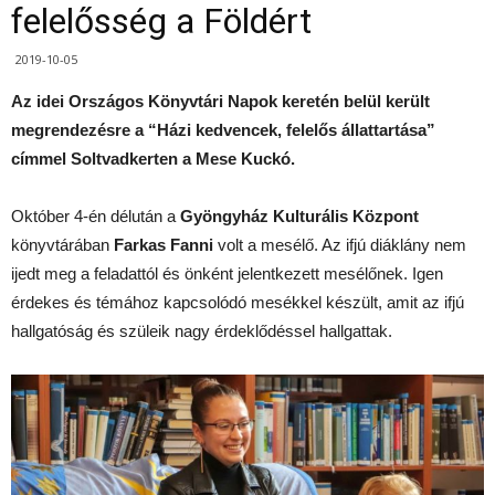
felelősség a Földért
2019-10-05
Az idei Országos Könyvtári Napok keretén belül került
megrendezésre a “Házi kedvencek, felelős állattartása”
címmel Soltvadkerten a Mese Kuckó.
Október 4-én délután a
Gyöngyház Kulturális Központ
könyvtárában
Farkas Fanni
volt a mesélő. Az ifjú diáklány nem
ijedt meg a feladattól és önként jelentkezett mesélőnek. Igen
érdekes és témához kapcsolódó mesékkel készült, amit az ifjú
hallgatóság és szüleik nagy érdeklődéssel hallgattak.