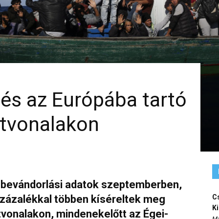
és az Európába tartó
útvonalakon
s bevándorlási adatok szeptemberben,
zázalékkal többen kíséreltek meg
Cs
K
útvonalakon, mindenekelőtt az Égei-
Ma