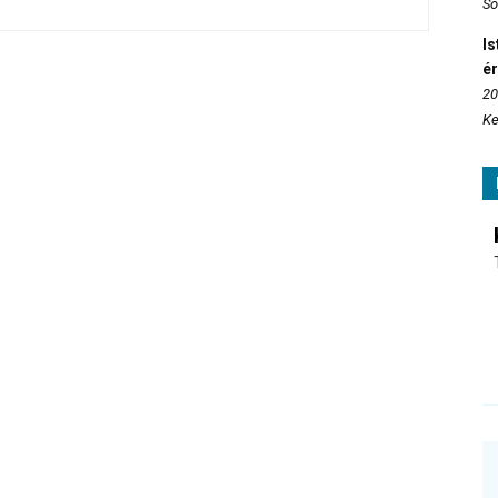
So
Is
é
20
Ke