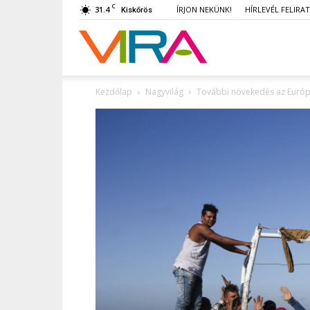
C
31.4
ÍRJON NEKÜNK!
HÍRLEVÉL FELIRA
Kiskőrös
VIRA
Kezdőlap
Nagyvilág
További növekedés az Európ