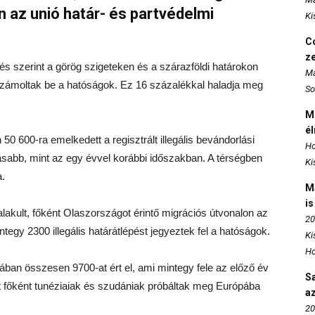
 az unió határ- és partvédelmi
Ki
Co
z
és szerint a görög szigeteken és a szárazföldi határokon
Ma
l számoltak be a hatóságok. Ez 16 százalékkal haladja meg
So
M
é
50 600-ra emelkedett a regisztrált illegális bevándorlási
Ho
sabb, mint az egy évvel korábbi időszakban. A térségben
Ki
a.
M
is
alakult, főként Olaszországot érintő migrációs útvonalon az
20
egy 2300 illegális határátlépést jegyeztek fel a hatóságok.
Ki
Ho
ában összesen 9700-at ért el, ami mintegy fele az előző év
S
t főként tunéziaiak és szudániak próbáltak meg Európába
az
20