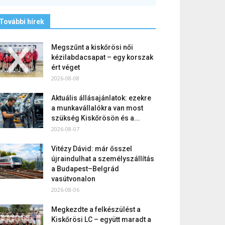
További hírek
Megszűnt a kiskőrösi női
kézilabdacsapat – egy korszak
ért véget
2026-08-08
Aktuális állásajánlatok: ezekre
a munkavállalókra van most
szükség Kiskőrösön és a...
2026-08-07
Vitézy Dávid: már ősszel
újraindulhat a személyszállítás
a Budapest–Belgrád
vasútvonalon
2026-08-06
Megkezdte a felkészülést a
Kiskőrösi LC – együtt maradt a