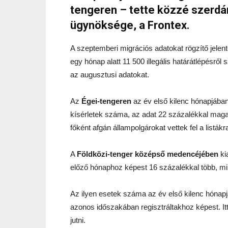
tengeren – tette közzé szerdán
ügynöksége, a Frontex.
A szeptemberi migrációs adatokat rögzítő jelent
egy hónap alatt 11 500 illegális határátlépésrő
az augusztusi adatokat.
Az
Égei-tengeren
az év első kilenc hónapjában 
kísérletek száma, az adat 22 százalékkal maga
főként afgán állampolgárokat vettek fel a listákr
A
Földközi-tenger középső medencéjében
ki
előző hónaphoz képest 16 százalékkal több, mint
Az ilyen esetek száma az év első kilenc hónapj
azonos időszakában regisztráltakhoz képest. It
jutni.