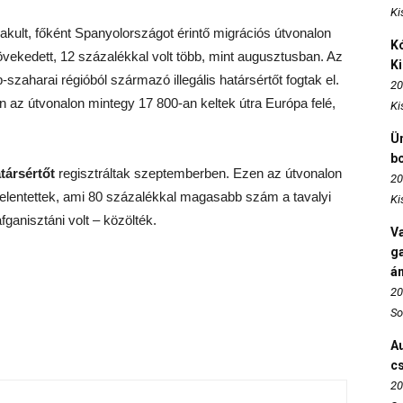
Ki
lakult, főként Spanyolországot érintő migrációs útvonalon
Kó
növekedett, 12 százalékkal volt több, mint augusztusban. Az
K
szaharai régióból származó illegális határsértőt fogtak el.
20
 az útvonalon mintegy 17 800-an keltek útra Európa felé,
Ki
Ün
b
társértőt
regisztráltak szeptemberben. Ezen az útvonalon
20
 jelentettek, ami 80 százalékkal magasabb szám a tavalyi
Ki
afganisztáni volt – közölték.
Va
ga
án
20
So
Au
c
20