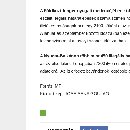
A
Földközi-tenger
nyugati medencéjében
kia
észlelt illegális határátlépések száma szintén 
illetékes hatóságok mintegy 2400, főként a szub-
A január és szeptember közötti időszakban ezen
feleannyian mint a tavalyi azonos időszakban.
A
Nyugat-Balkánon több mint 450 illegális ha
az év első kilenc hónapjában 7300 ilyen esetet
adatoknál. Az itt elfogott bevándorlók legtöbbje 
Forrás: MTI
Kiemelt kép: JOSÉ SENA GOULAO