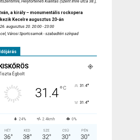
ltszentimre, Helytörténeti Kiállítás (Szent Imre utca 38.),
tván, a király – monumentális rockopera
rkezik Kecelre augusztus 20-án
26. augusztus 20. 20:00 - 23:00
cel, Városi Sportcsarnok - szabadtéri színpad
Időjárás
KISKŐRÖS
Tiszta Égbolt
°
31.4
°
C
31.4
°
31.4
24%
2.4kmh
0%
HÉT
KED
SZE
CSÜ
PÉN
36
°
38
°
32
°
30
°
30
°