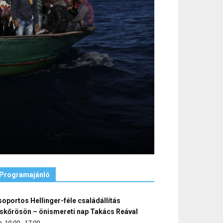
Programajánló
oportos Hellinger-féle családállítás
iskőrösön – önismereti nap Takács Reával
, 10:00 - 17:00