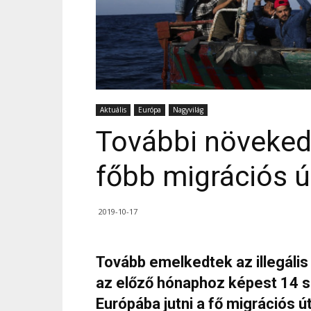
Aktuális
Európa
Nagyvilág
További növeked
főbb migrációs 
2019-10-17
Tovább emelkedtek az illegáli
az előző hónaphoz képest 14 s
Európába jutni a fő migrációs 