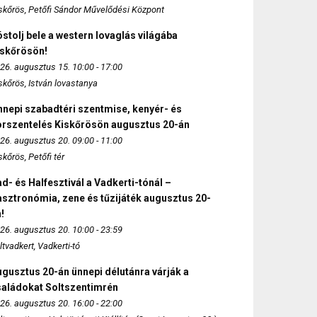
skőrös, Petőfi Sándor Művelődési Központ
stolj bele a western lovaglás világába
iskőrösön!
26. augusztus 15. 10:00 - 17:00
skőrös, István lovastanya
nepi szabadtéri szentmise, kenyér- és
orszentelés Kiskőrösön augusztus 20-án
26. augusztus 20. 09:00 - 11:00
skőrös, Petőfi tér
d- és Halfesztivál a Vadkerti-tónál –
sztronómia, zene és tűzijáték augusztus 20-
!
26. augusztus 20. 10:00 - 23:59
ltvadkert, Vadkerti-tó
gusztus 20-án ünnepi délutánra várják a
saládokat Soltszentimrén
26. augusztus 20. 16:00 - 22:00