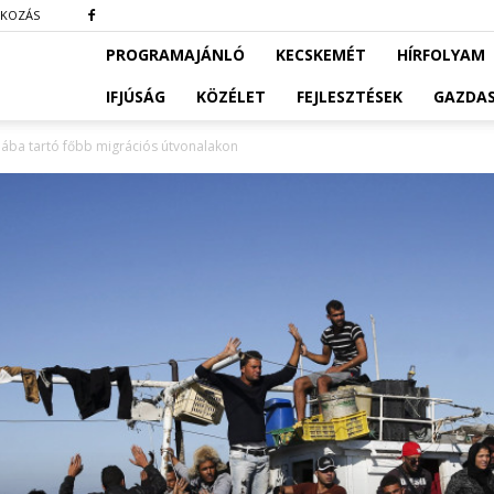
TKOZÁS
PROGRAMAJÁNLÓ
KECSKEMÉT
HÍRFOLYAM
IFJÚSÁG
KÖZÉLET
FEJLESZTÉSEK
GAZDA
ába tartó főbb migrációs útvonalakon