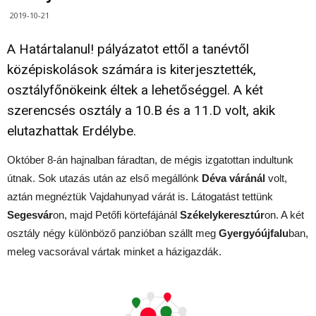
2019-10-21
A Határtalanul! pályázatot ettől a tanévtől
középiskolások számára is kiterjesztették,
osztályfőnökeink éltek a lehetőséggel. A két
szerencsés osztály a 10.B és a 11.D volt, akik
elutazhattak Erdélybe.
Október 8-án hajnalban fáradtan, de mégis izgatottan indultunk
útnak. Sok utazás után az első megállónk
Déva váránál
volt,
aztán megnéztük Vajdahunyad várát is. Látogatást tettünk
Segesvár
on, majd Petőfi körtefájánál
Székelykeresztúr
on. A két
osztály négy különböző panzióban szállt meg
Gyergyóújfalu
ban,
meleg vacsorával vártak minket a házigazdák.