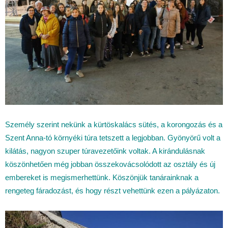
Személy szerint nekünk a kürtöskalács sütés, a korongozás és a
Szent Anna-tó környéki túra tetszett a legjobban. Gyönyörű volt a
kilátás, nagyon szuper túravezetőink voltak. A kirándulásnak
köszönhetően még jobban összekovácsolódott az osztály és új
embereket is megismerhettünk. Köszönjük tanárainknak a
rengeteg fáradozást, és hogy részt vehettünk ezen a pályázaton.