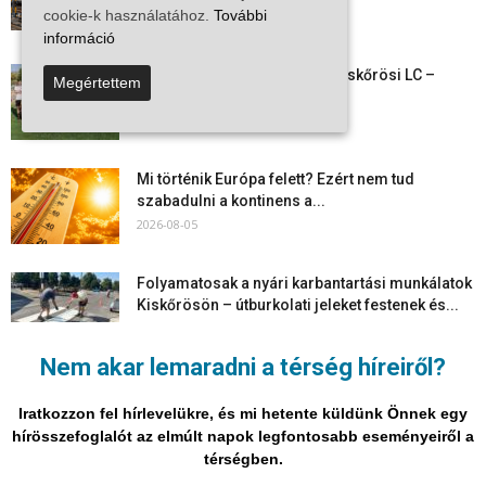
vasútvonalon
cookie-k használatához.
További
2026-08-06
információ
Megkezdte a felkészülést a Kiskőrösi LC –
Megértettem
együtt maradt a keret,...
2026-08-06
Mi történik Európa felett? Ezért nem tud
szabadulni a kontinens a...
2026-08-05
Folyamatosak a nyári karbantartási munkálatok
Kiskőrösön – útburkolati jeleket festenek és...
2026-08-05
Nem akar lemaradni a térség híreiről?
Több száz gyorshajtót és ittas sofőrt szűrtek ki
Bács-Kiskun útjain –...
Iratkozzon fel hírlevelükre, és mi hetente küldünk Önnek egy
2026-08-04
hírösszefoglalót az elmúlt napok legfontosabb eseményeiről a
térségben.