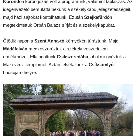
Korond
on korongozás volt a programunk, valamint taplászás. Az
idegenvezető bemutatta nekünk a székelykapu jellegzetességeit,
majd házi sajtokat kóstolhattunk. Ezután
Szejkefürdő
n
megtekintettük Orbán Balázs sírját és a székelykapukat.
Ötödik napon a
Szent Anna-tó
környékén túráztunk. Majd
Mádéfalván
megkoszorúztuk a székely veszedelem
emlékművet. Ellátogattunk
Csíkszeredába
, ahol megnéztük a
Makovecz-templomot. Aztán felsétáltunk a
Csíksomlyó
búcsújáró helyre.