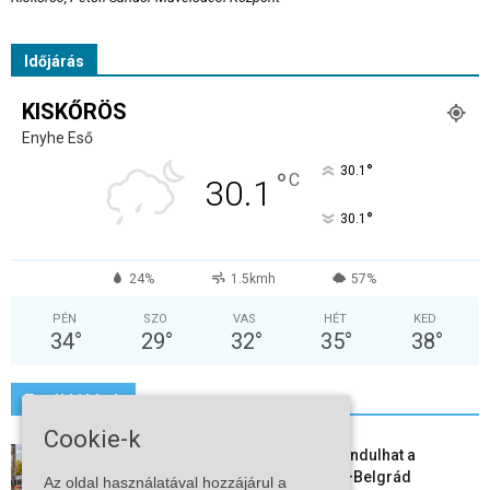
Időjárás
KISKŐRÖS
Enyhe Eső
°
30.1
°
C
30.1
°
30.1
24%
1.5kmh
57%
PÉN
SZO
VAS
HÉT
KED
34
°
29
°
32
°
35
°
38
°
További hírek
Cookie-k
Vitézy Dávid: már ősszel újraindulhat a
személyszállítás a Budapest–Belgrád
Az oldal használatával hozzájárul a