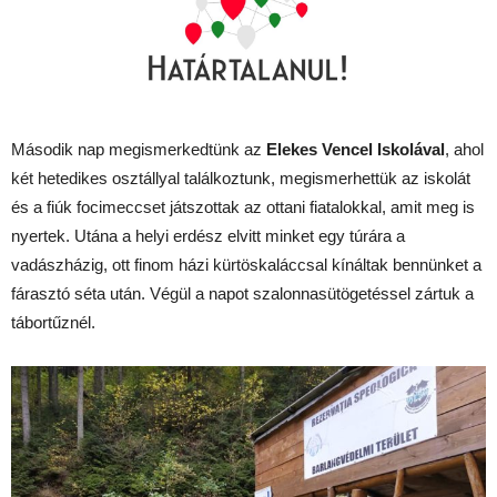
Második nap megismerkedtünk az
Elekes Vencel Iskolával
, ahol
két hetedikes osztállyal találkoztunk, megismerhettük az iskolát
és a fiúk focimeccset játszottak az ottani fiatalokkal, amit meg is
nyertek. Utána a helyi erdész elvitt minket egy túrára a
vadászházig, ott finom házi kürtöskaláccsal kínáltak bennünket a
fárasztó séta után. Végül a napot szalonnasütögetéssel zártuk a
tábortűznél.