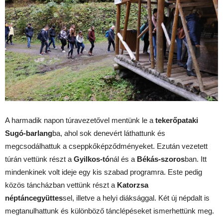
A harmadik napon túravezetővel mentünk le a
tekerőpataki
Sugó-barlang
ba, ahol sok denevért láthattunk és
megcsodálhattuk a cseppkőképződményeket. Ezután vezetett
túrán vettünk részt a
Gyilkos-tó
nál és a
Békás-szoros
ban. Itt
mindenkinek volt ideje egy kis szabad programra. Este pedig
közös táncházban vettünk részt a
Katorzsa
néptáncegyüttes
sel, illetve a helyi diáksággal. Két új népdalt is
megtanulhattunk és különböző tánclépéseket ismerhettünk meg.