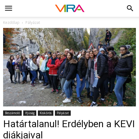
Kezdőlap
Pályázat
Beszámoló
Ifjúság
Kiskőrös
Pályázat
Határtalanul! Erdélyben a KEVI
diákjaival