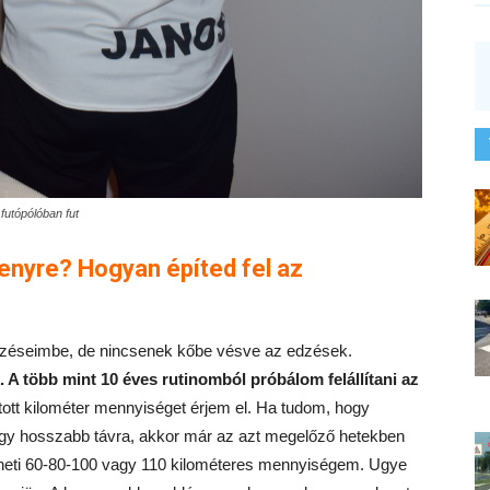
futópólóban fut
nyre? Hogyan építed fel az
dzéseimbe, de nincsenek kőbe vésve az edzések.
 A több mint 10 éves rutinomból próbálom felállítani az
utott kilométer mennyiséget érjem el. Ha tudom, hogy
gy hosszabb távra, akkor már az azt megelőző hetekben
 heti 60-80-100 vagy 110 kilométeres mennyiségem. Ugye