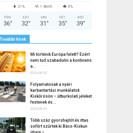
21%
1.4kmh
0%
PÉN
SZO
VAS
HÉT
KED
36
°
32
°
31
°
35
°
39
°
További hírek
Mi történik Európa felett? Ezért
nem tud szabadulni a kontinens
a...
2026-08-05
Folyamatosak a nyári
karbantartási munkálatok
Kiskőrösön – útburkolati jeleket
festenek és...
2026-08-05
Több száz gyorshajtót és ittas
sofőrt szűrtek ki Bács-Kiskun
útjain –...