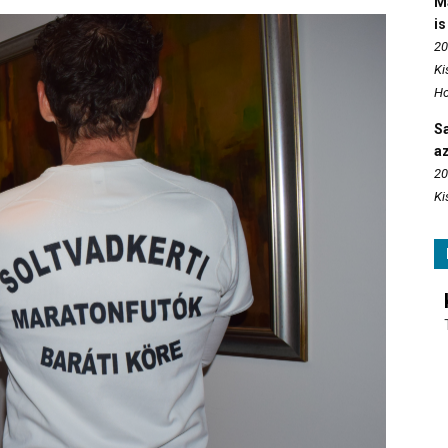
M
is
20
Ki
Ho
S
az
20
Ki