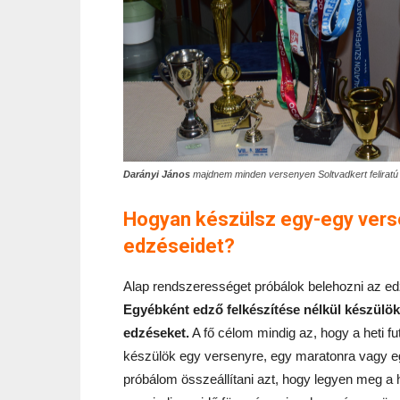
Darányi János
majdnem minden versenyen Soltvadkert feliratú 
Hogyan készülsz egy-egy verse
edzéseidet?
Alap rendszerességet próbálok belehozni az e
Egyébként edző felkészítése nélkül készülök.
edzéseket.
A fő célom mindig az, hogy a heti f
készülök egy versenyre, egy maratonra vagy e
próbálom összeállítani azt, hogy legyen meg a