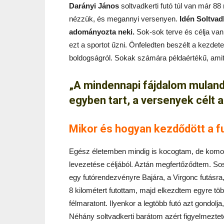
Darányi János
soltvadkerti futó túl van már 8
nézzük, és megannyi versenyen.
Idén Soltvad
adományozta neki.
Sok-sok terve és célja van 
ezt a sportot űzni. Önfeledten beszélt a kezdetek
boldogságról. Sokak számára példaértékű, amit e
„A mindennapi fájdalom mulandó
egyben tart, a versenyek célt a
Mikor és hogyan kezdődött a fu
Egész életemben mindig is kocogtam, de komoly
levezetése céljából. Aztán megfertőződtem. Sos
egy futórendezvényre Bajára, a Virgonc futásra
8 kilométert futottam, majd elkezdtem egyre t
félmaratont. Ilyenkor a legtöbb futó azt gondol
Néhány soltvadkerti barátom azért figyelmeztete