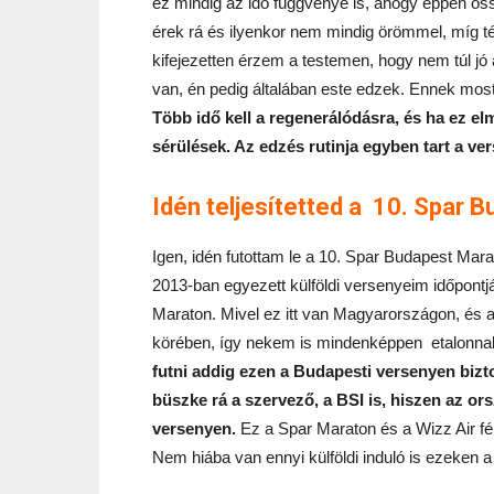
ez mindig az idő függvénye is, ahogy éppen ös
érek rá és ilyenkor nem mindig örömmel, míg tél
kifejezetten érzem a testemen, hogy nem túl jó 
van, én pedig általában este edzek. Ennek mos
Több idő kell a regenerálódásra, és ha ez e
sérülések. Az edzés rutinja egyben tart a ve
Idén teljesítetted a 10. Spar 
Igen, idén futottam le a 10. Spar Budapest Mar
2013-ban egyezett külföldi versenyeim időpont
Maraton. Mivel ez itt van Magyarországon, és
körében, így nekem is mindenképpen etalonnak
futni addig ezen a Budapesti versenyen bizt
büszke rá a szervező, a BSI is, hiszen az or
versenyen.
Ez a Spar Maraton és a Wizz Air fél
Nem hiába van ennyi külföldi induló is ezeken