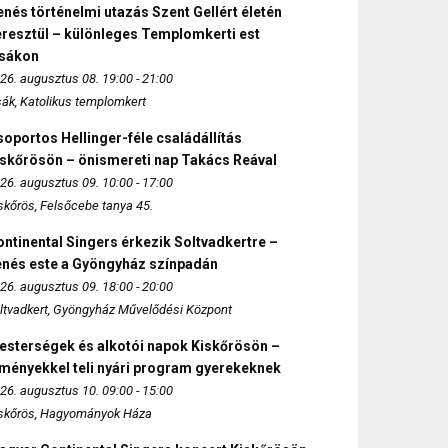
nés történelmi utazás Szent Gellért életén
eresztül – különleges Templomkerti est
zsákon
26. augusztus 08. 19:00 - 21:00
sák, Katolikus templomkert
oportos Hellinger-féle családállítás
iskőrösön – önismereti nap Takács Reával
26. augusztus 09. 10:00 - 17:00
skőrös, Felsőcebe tanya 45.
ntinental Singers érkezik Soltvadkertre –
enés este a Gyöngyház színpadán
26. augusztus 09. 18:00 - 20:00
ltvadkert, Gyöngyház Művelődési Központ
esterségek és alkotói napok Kiskőrösön –
lményekkel teli nyári program gyerekeknek
26. augusztus 10. 09:00 - 15:00
skőrös, Hagyományok Háza