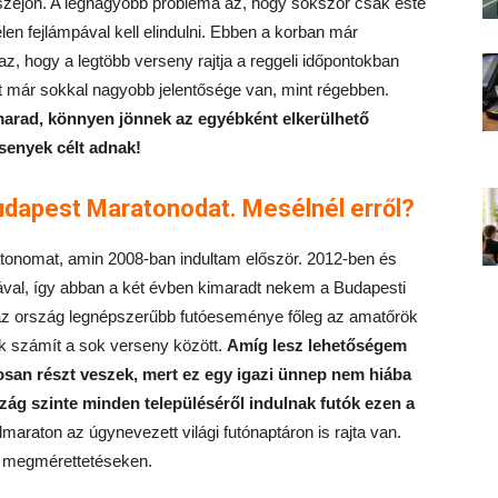
szejön. A legnagyobb probléma az, hogy sokszor csak este
en fejlámpával kell elindulni. Ebben a korban már
az, hogy a legtöbb verseny rajtja a reggeli időpontokban
t már sokkal nagyobb jelentősége van, mint régebben.
lmarad, könnyen jönnek az egyébként elkerülhető
rsenyek célt adnak!
Budapest Maratonodat. Mesélnél erről?
atonomat, amin 2008-ban indultam először. 2012-ben és
jával, így abban a két évben kimaradt nekem a Budapesti
 az ország legnépszerűbb futóeseménye főleg az amatőrök
 számít a sok verseny között.
Amíg lesz lehetőségem
osan részt veszek, mert ez egy igazi ünnep nem hiába
szág szinte minden településéről indulnak futók ezen a
maraton az úgynevezett világi futónaptáron is rajta van.
 a megmérettetéseken.