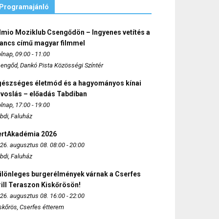
Programajánló
lmio Moziklub Csengődön – Ingyenes vetítés a
ancs című magyar filmmel
lnap, 09:00 - 11:00
engőd, Dankó Pista Közösségi Színtér
gészséges életmód és a hagyományos kínai
rvoslás – előadás Tabdiban
lnap, 17:00 - 19:00
bdi, Faluház
ertAkadémia 2026
26. augusztus 08. 08:00 - 20:00
bdi, Faluház
ülönleges burgerélmények várnak a Cserfes
ill Teraszon Kiskőrösön!
26. augusztus 08. 16:00 - 22:00
skőrös, Cserfes étterem