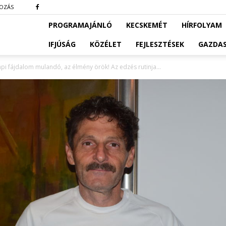
KOZÁS
PROGRAMAJÁNLÓ
KECSKEMÉT
HÍRFOLYAM
IFJÚSÁG
KÖZÉLET
FEJLESZTÉSEK
GAZDA
pi fájdalom mulandó, az élmény örök! Az edzés rutinja...