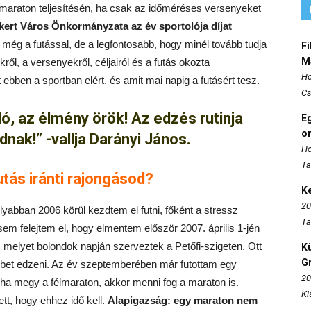
8 maraton teljesítésén, ha csak az időméréses versenyeket
kert Város Önkormányzata az év sportolója díjat
még a futással, de a legfontosabb, hogy minél tovább tudja
Fi
M
ről, a versenyekről, céljairól és a futás okozta
Ho
bben a sportban elért, és amit mai napig a futásért tesz.
Cs
, az élmény örök! Az edzés rutinja
E
o
dnak!” -vallja Darányi János.
Ho
Ta
tás iránti rajongásod?
K
20
abban 2006 körül kezdtem el futni, főként a stressz
Ta
em felejtem el, hogy elmentem először 2007. április 1-jén
, melyet bolondok napján szerveztek a Petőfi-szigeten. Ott
K
Gr
öbbet edzeni. Az év szeptemberében már futottam egy
20
ja,ha megy a félmaraton, akkor menni fog a maraton is.
Ki
tt, hogy ehhez idő kell.
Alapigazság: egy maraton nem