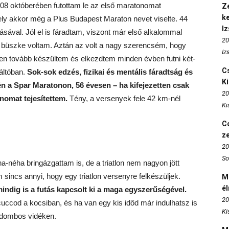
008 októberében futottam le az első maratonomat
Ze
k
ly akkor még a Plus Budapest Maraton nevet viselte. 44
I
ával. Jól el is fáradtam, viszont már első alkalommal
20
on büszke voltam. Aztán az volt a nagy szerencsém, hogy
Iz
n tovább készültem és elkezdtem minden évben futni két-
Cs
áltóban.
Sok-sok edzés, fizikai és mentális fáradtság és
K
n a Spar Maratonon, 56 évesen – ha kifejezetten csak
20
nomat tejesítettem.
Tény, a versenyek fele 42 km-nél
Ki
Co
z
20
So
-néha bringázgattam is, de a triatlon nem nagyon jött
incs annyi, hogy egy triatlon versenyre felkészüljek.
M
é
ndig is a futás kapcsolt ki a maga egyszerűségével.
20
uccod a kocsiban, és ha van egy kis időd már indulhatsz is
Ki
 dombos vidéken.