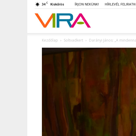
C
34
ÍRJON NEKÜNK!
HÍRLEVÉL FELIRAT
Kiskőrös
VIRA
Kezdőlap
Soltvadkert
Darányi János: „A mindenna