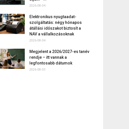
2026-08-04
Elektronikus nyugtaadat-
szolgáltatás: négy hónapos
átállási időszakot biztosít a
NAV a vállalkozásoknak
2026-08-04
Megjelent a 2026/2027-es tanév
rendje – itt vannak a
legfontosabb dátumok
2026-08-03