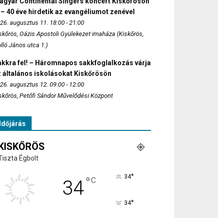
agyar Continental Singers koncert Kiskőrösön
 – 40 éve hirdetik az evangéliumot zenével
26. augusztus 11. 18:00 - 21:00
skőrös, Oázis Apostoli Gyülekezet imaháza (Kiskőrös,
lló János utca 1.)
akkra fel! – Háromnapos sakkfoglalkozás várja
 általános iskolásokat Kiskőrösön
26. augusztus 12. 09:00 - 12:00
skőrös, Petőfi Sándor Művelődési Központ
Időjárás
KISKŐRÖS
Tiszta Égbolt
°
34
°
C
34
°
34