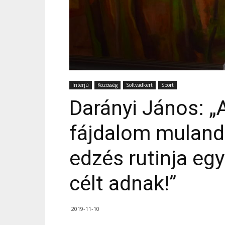
Interjú
Közösség
Soltvadkert
Sport
Darányi János: 
fájdalom mulandó
edzés rutinja egy
célt adnak!”
2019-11-10