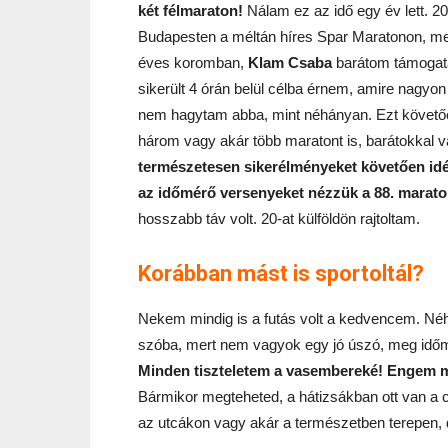
két félmaraton!
Nálam ez az idő egy év lett. 2
Budapesten a méltán híres Spar Maratonon, me
éves koromban,
Klam Csaba
barátom támogatás
sikerült 4 órán belül célba érnem, amire nagy
nem hagytam abba, mint néhányan. Ezt követőe
három vagy akár több maratont is, barátokkal v
természetesen sikerélményeket követően idé
az időmérő versenyeket nézzük a 88. marato
hosszabb táv volt. 20-at külföldön rajtoltam.
Korábban mást is sportoltál?
Nekem mindig is a futás volt a kedvencem. Néha
szóba, mert nem vagyok egy jó úszó, meg időm s
Minden tiszteletem a vasembereké!
Engem mi
Bármikor megteheted, a hátizsákban ott van a c
az utcákon vagy akár a természetben terepen,