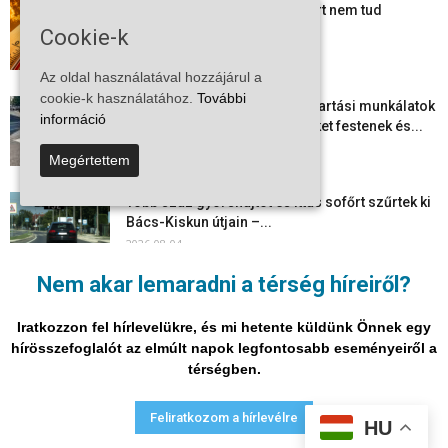
Mi történik Európa felett? Ezért nem tud
szabadulni a kontinens a...
Cookie-k
2026-08-05
Az oldal használatával hozzájárul a
cookie-k használatához.
További
Folyamatosak a nyári karbantartási munkálatok
információ
Kiskőrösön – útburkolati jeleket festenek és...
2026-08-05
Megértettem
Több száz gyorshajtót és ittas sofőrt szűrtek ki
Bács-Kiskun útjain –...
2026-08-04
Nem akar lemaradni a térség híreiről?
Elektronikus nyugtaadat-szolgáltatás: négy
hónapos átállási időszakot biztosít a NAV a
Iratkozzon fel hírlevelükre, és mi hetente küldünk Önnek egy
vállalkozásoknak
hírösszefoglalót az elmúlt napok legfontosabb eseményeiről a
2026-08-04
térségben.
Adatvédelmi nyilatkozat
Médiaajánlat
Impresszum
Feliratkozom a hírlevélre
HU