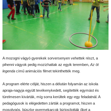
A mozogni vágyó gyerekek sorversenyen vehettek részt, a
pihenni vágyok pedig mozizhattak az egyik teremben,
Az öt
legenda
című animációs filmet tekinthették meg.
A program elérte célját, hiszen a délután folyamán az iskola
apraja-nagyja együtt tevékenykedett, segítették egymást és
türelmesen kivárták, míg sorra kerültek egy-egy feladatnál. A
pedagógusok is elégedetten zárták a programot, hiszen a
mosolygós, büszke gyermekarcok biztosították őket a