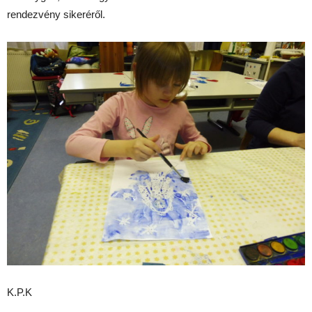
rendezvény sikeréről.
K.P.K