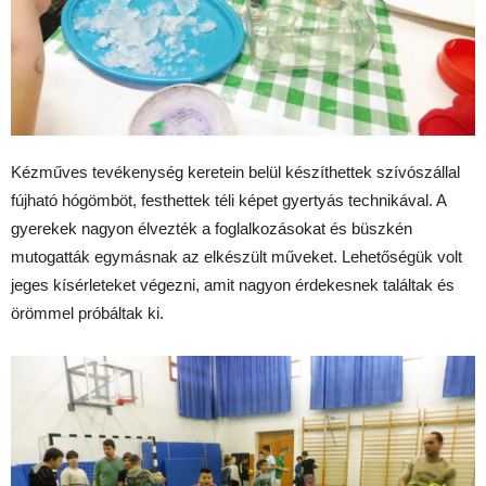
Kézműves tevékenység keretein belül készíthettek szívószállal
fújható hógömböt, festhettek téli képet gyertyás technikával. A
gyerekek nagyon élvezték a foglalkozásokat és büszkén
mutogatták egymásnak az elkészült műveket. Lehetőségük volt
jeges kísérleteket végezni, amit nagyon érdekesnek találtak és
örömmel próbáltak ki.