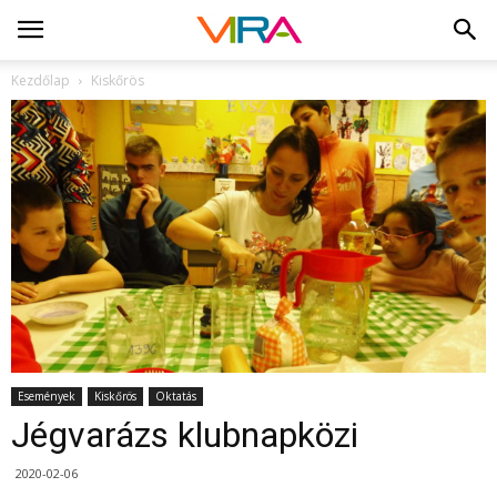
Kezdőlap
Kiskőrös
Események
Kiskőrös
Oktatás
Jégvarázs klubnapközi
2020-02-06