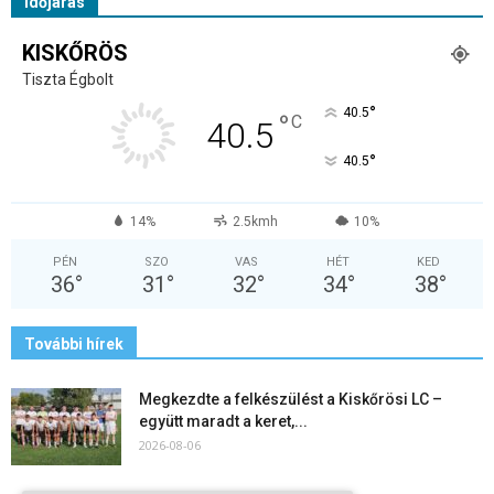
Időjárás
KISKŐRÖS
Tiszta Égbolt
°
40.5
°
C
40.5
°
40.5
14%
2.5kmh
10%
PÉN
SZO
VAS
HÉT
KED
36
°
31
°
32
°
34
°
38
°
További hírek
Megkezdte a felkészülést a Kiskőrösi LC –
együtt maradt a keret,...
2026-08-06