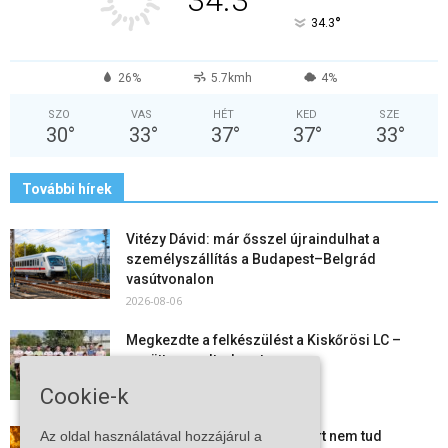
°
34.3
26%
5.7kmh
4%
SZO
VAS
HÉT
KED
SZE
30
°
33
°
37
°
37
°
33
°
További hírek
Vitézy Dávid: már ősszel újraindulhat a
személyszállítás a Budapest–Belgrád
vasútvonalon
2026-08-06
Megkezdte a felkészülést a Kiskőrösi LC –
együtt maradt a keret,...
2026-08-06
Cookie-k
Az oldal használatával hozzájárul a
Mi történik Európa felett? Ezért nem tud