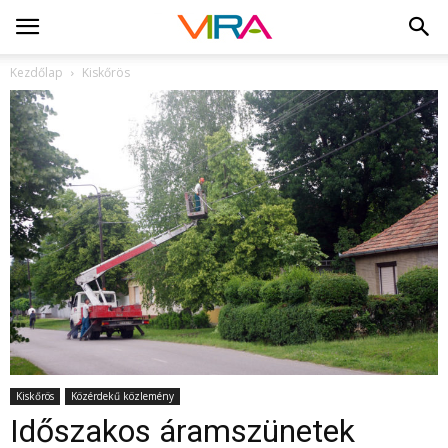
Kezdőlap
Kiskőrös
Kiskőrös
Közérdekű közlemény
Időszakos áramszünetek