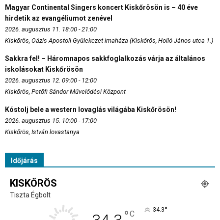
Magyar Continental Singers koncert Kiskőrösön is – 40 éve
hirdetik az evangéliumot zenével
2026. augusztus 11. 18:00 - 21:00
Kiskőrös, Oázis Apostoli Gyülekezet imaháza (Kiskőrös, Holló János utca 1.)
Sakkra fel! – Háromnapos sakkfoglalkozás várja az általános
iskolásokat Kiskőrösön
2026. augusztus 12. 09:00 - 12:00
Kiskőrös, Petőfi Sándor Művelődési Központ
Kóstolj bele a western lovaglás világába Kiskőrösön!
2026. augusztus 15. 10:00 - 17:00
Kiskőrös, István lovastanya
Időjárás
KISKŐRÖS
Tiszta Égbolt
°
34.3
°
C
34.3