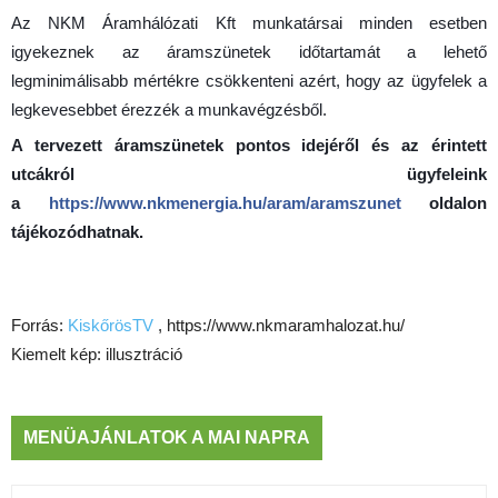
Az NKM Áramhálózati Kft munkatársai minden esetben
igyekeznek az áramszünetek időtartamát a lehető
legminimálisabb mértékre csökkenteni azért, hogy az ügyfelek a
legkevesebbet érezzék a munkavégzésből.
A tervezett áramszünetek pontos idejéről és az érintett
utcákról ügyfeleink
a
https://www.nkmenergia.hu/aram/aramszunet
oldalon
tájékozódhatnak.
Forrás:
KiskőrösTV
, https://www.nkmaramhalozat.hu/
Kiemelt kép: illusztráció
MENÜAJÁNLATOK A MAI NAPRA