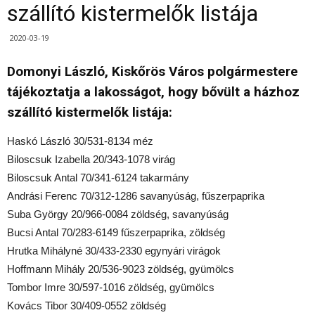
szállító kistermelők listája
2020-03-19
Domonyi László, Kiskőrös Város polgármestere
tájékoztatja a lakosságot, hogy bővült a házhoz
szállító kistermelők listája:
Haskó László 30/531-8134 méz
Biloscsuk Izabella 20/343-1078 virág
Biloscsuk Antal 70/341-6124 takarmány
Andrási Ferenc 70/312-1286 savanyúság, fűszerpaprika
Suba György 20/966-0084 zöldség, savanyúság
Bucsi Antal 70/283-6149 fűszerpaprika, zöldség
Hrutka Mihályné 30/433-2330 egynyári virágok
Hoffmann Mihály 20/536-9023 zöldség, gyümölcs
Tombor Imre 30/597-1016 zöldség, gyümölcs
Kovács Tibor 30/409-0552 zöldség