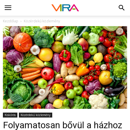
Kezdőlap
Közérdekű közlemény
Kiskőrös
Közérdekű közlemény
Folyamatosan bővül a házhoz