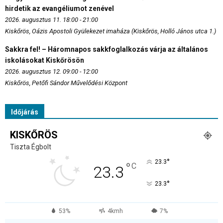
hirdetik az evangéliumot zenével
2026. augusztus 11. 18:00 - 21:00
Kiskőrös, Oázis Apostoli Gyülekezet imaháza (Kiskőrös, Holló János utca 1.)
Sakkra fel! – Háromnapos sakkfoglalkozás várja az általános
iskolásokat Kiskőrösön
2026. augusztus 12. 09:00 - 12:00
Kiskőrös, Petőfi Sándor Művelődési Központ
Időjárás
KISKŐRÖS
Tiszta Égbolt
°
23.3
°
C
23.3
°
23.3
53%
4kmh
7%