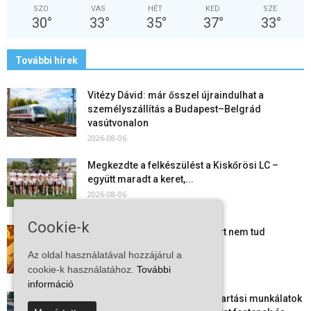
SZO
VAS
HÉT
KED
SZE
30
°
33
°
35
°
37
°
33
°
További hírek
Vitézy Dávid: már ősszel újraindulhat a
személyszállítás a Budapest–Belgrád
vasútvonalon
2026-08-06
Megkezdte a felkészülést a Kiskőrösi LC –
együtt maradt a keret,...
2026-08-06
Cookie-k
Mi történik Európa felett? Ezért nem tud
szabadulni a kontinens a...
Az oldal használatával hozzájárul a
2026-08-05
cookie-k használatához.
További
információ
Folyamatosak a nyári karbantartási munkálatok