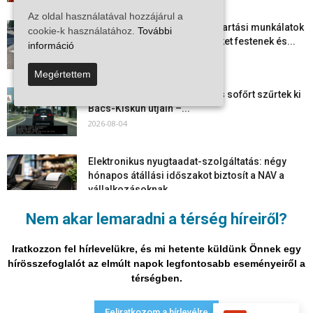
Az oldal használatával hozzájárul a
Folyamatosak a nyári karbantartási munkálatok
cookie-k használatához.
További
Kiskőrösön – útburkolati jeleket festenek és...
információ
2026-08-05
Megértettem
Több száz gyorshajtót és ittas sofőrt szűrtek ki
Bács-Kiskun útjain –...
2026-08-04
Elektronikus nyugtaadat-szolgáltatás: négy
hónapos átállási időszakot biztosít a NAV a
vállalkozásoknak
2026-08-04
Nem akar lemaradni a térség híreiről?
Megjelent a 2026/2027-es tanév rendje – itt
vannak a legfontosabb dátumok
Iratkozzon fel hírlevelükre, és mi hetente küldünk Önnek egy
2026-08-03
hírösszefoglalót az elmúlt napok legfontosabb eseményeiről a
térségben.
Adatvédelmi nyilatkozat
Médiaajánlat
Impresszum
Feliratkozom a hírlevélre