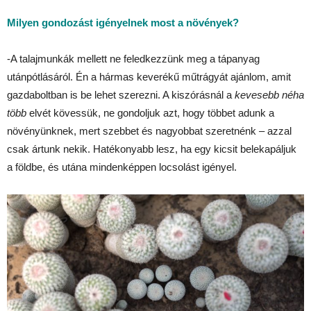
Milyen gondozást igényelnek most a növények?
-A talajmunkák mellett ne feledkezzünk meg a tápanyag
utánpótlásáról. Én a hármas keverékű műtrágyát ajánlom, amit
gazdaboltban is be lehet szerezni. A kiszórásnál a
kevesebb néha
több
elvét kövessük, ne gondoljuk azt, hogy többet adunk a
növényünknek, mert szebbet és nagyobbat szeretnénk – azzal
csak ártunk nekik. Hatékonyabb lesz, ha egy kicsit belekapáljuk
a földbe, és utána mindenképpen locsolást igényel.