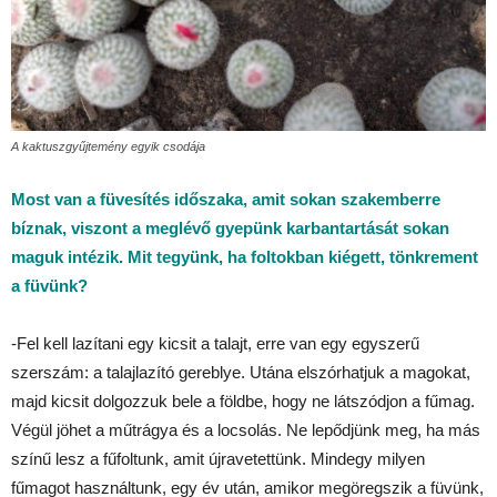
A kaktuszgyűjtemény egyik csodája
Most van a füvesítés időszaka, amit sokan szakemberre
bíznak, viszont a meglévő gyepünk karbantartását sokan
maguk intézik. Mit tegyünk, ha foltokban kiégett, tönkrement
a füvünk?
-Fel kell lazítani egy kicsit a talajt, erre van egy egyszerű
szerszám: a talajlazító gereblye. Utána elszórhatjuk a magokat,
majd kicsit dolgozzuk bele a földbe, hogy ne látszódjon a fűmag.
Végül jöhet a műtrágya és a locsolás. Ne lepődjünk meg, ha más
színű lesz a fűfoltunk, amit újravetettünk. Mindegy milyen
fűmagot használtunk, egy év után, amikor megöregszik a füvünk,