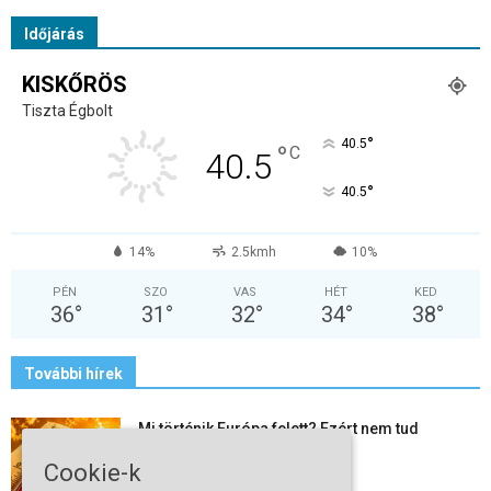
Időjárás
KISKŐRÖS
Tiszta Égbolt
°
40.5
°
C
40.5
°
40.5
14%
2.5kmh
10%
PÉN
SZO
VAS
HÉT
KED
36
°
31
°
32
°
34
°
38
°
További hírek
Mi történik Európa felett? Ezért nem tud
szabadulni a kontinens a...
Cookie-k
2026-08-05