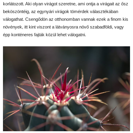
korlátozott. Aki olyan virágot szeretne, ami ontja a virágait az ősz
beköszöntéig, az egynyári virágok tömérdek választékában
válogathat. Csengődön az otthonomban vannak ezek a finom kis
növények, itt kint viszont a látványosra növő szabadföldi, vagy
épp konténeres fajták közül lehet válogatni.