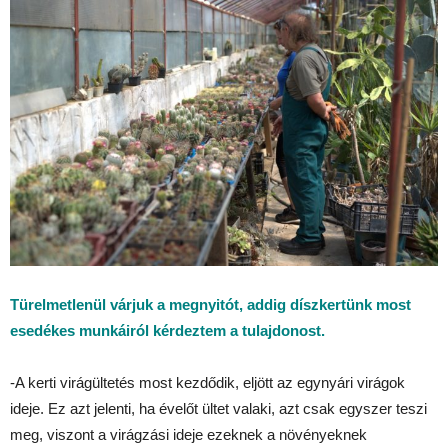
Türelmetlenül várjuk a megnyitót, addig díszkertünk most
esedékes munkáiról kérdeztem a tulajdonost.
-A kerti virágültetés most kezdődik, eljött az egynyári virágok
ideje. Ez azt jelenti, ha évelőt ültet valaki, azt csak egyszer teszi
meg, viszont a virágzási ideje ezeknek a növényeknek