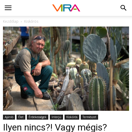
Kezdőlap
Kiskőrös
Ajánló
Élet
Érdekességek
Interjú
Kiskőrös
Természet
Ilyen nincs?! Vagy mégis?