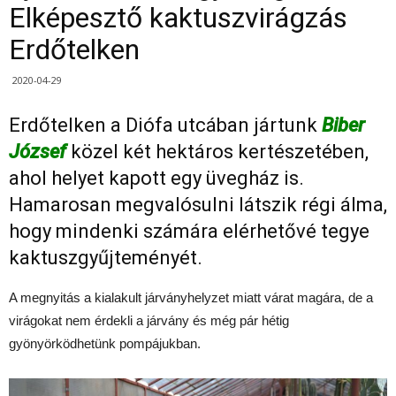
Elképesztő kaktuszvirágzás
Erdőtelken
2020-04-29
Erdőtelken a Diófa utcában jártunk
Biber
József
közel két hektáros kertészetében,
ahol helyet kapott egy üvegház is.
Hamarosan megvalósulni látszik régi álma,
hogy mindenki számára elérhetővé tegye
kaktuszgyűjteményét.
A megnyitás a kialakult járványhelyzet miatt várat magára, de a
virágokat nem érdekli a járvány és még pár hétig
gyönyörködhetünk pompájukban.