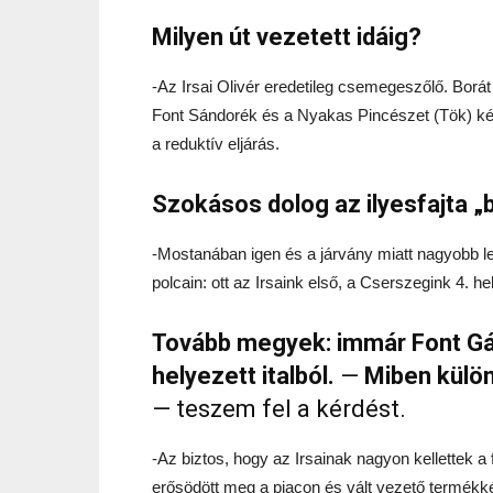
Milyen út vezetett idáig?
-Az Irsai Olivér eredetileg csemegeszőlő. Borát 
Font Sándorék és a Nyakas Pincészet (Tök) készí
a reduktív eljárás.
Szokásos dolog az ilyesfajta „
-Mostanában igen és a járvány miatt nagyobb le
polcain: ott az Irsaink első, a Cserszegink 4. hel
Tovább megyek: immár Font Gáb
helyezett italból.
—
Miben külö
— teszem fel a kérdést.
-Az biztos, hogy az Irsainak nagyon kellettek a
erősödött meg a piacon és vált vezető termékké