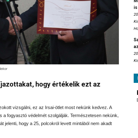
M
is
20
Ki
Ho
S
az
20
Ki
lekor
jazottakat, hogy értékelik ezt az
kott vizsgálni, ez az Irsai-ötlet most nekünk kedvez. A
s a fogyasztó védelmét szolgálják. Természetesen nekünk,
át jelenti, hogy a 25, polcokról levett mintából nem akadt