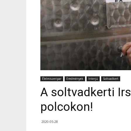
Élelmiszeripar
Eredmények
Interjú
Soltvadkert
A soltvadkerti Ir
polcokon!
2020-05-28