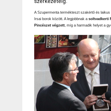
szerkezetéig.
A Szupermenta termékteszt szakértő és laikus kós
Irsai borok között. A legjobbnak a
soltvadkerti 
Pincészet végzett
, míg a harmadik helyet a g