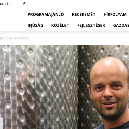
TKOZÁS
PROGRAMAJÁNLÓ
KECSKEMÉT
HÍRFOLYAM
IFJÚSÁG
KÖZÉLET
FEJLESZTÉSEK
GAZDA
legjobb a polcokon!