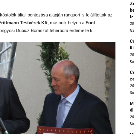
Ze
k
tolók általi pontozása alapján rangsort is felállítottak az
I
Frittmann Testvérek Kft
, második helyen a
Font
20
yöngyösi Dubicz Borászat fehérbora érdemelte ki.
Iz
Cs
K
20
Ki
Co
z
20
So
M
é
20
Ki