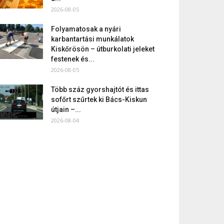
2026-08-05
Folyamatosak a nyári
karbantartási munkálatok
Kiskőrösön – útburkolati jeleket
festenek és...
2026-08-05
Több száz gyorshajtót és ittas
sofőrt szűrtek ki Bács-Kiskun
útjain –...
2026-08-04