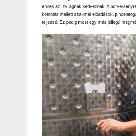
ennek az ízvilágnak kedveznek. A borversenyr
kóstolás mellett szakmai előadások, pincelátog
teljessé. Ez pedig most egy más jellegű megmér