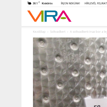
C
30.1
ÍRJON NEKÜNK!
HÍRLEVÉL FELIRA
Kiskőrös
VIRA
Kezdőlap
Soltvadkert
A soltvadkerti Irsai bor a 