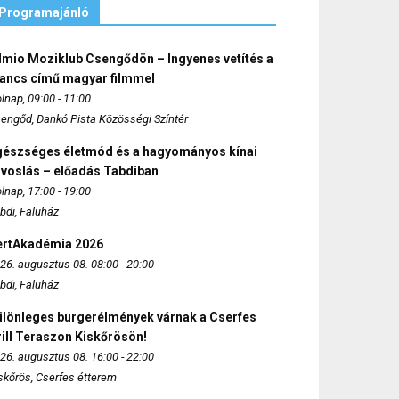
Programajánló
lmio Moziklub Csengődön – Ingyenes vetítés a
ancs című magyar filmmel
lnap, 09:00 - 11:00
engőd, Dankó Pista Közösségi Színtér
gészséges életmód és a hagyományos kínai
rvoslás – előadás Tabdiban
lnap, 17:00 - 19:00
bdi, Faluház
ertAkadémia 2026
26. augusztus 08. 08:00 - 20:00
bdi, Faluház
ülönleges burgerélmények várnak a Cserfes
ill Teraszon Kiskőrösön!
26. augusztus 08. 16:00 - 22:00
skőrös, Cserfes étterem