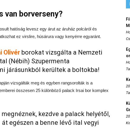
s van borverseny?
Fi
M
gosult hatóság levesz egy árut az áruház polcáról és
Ho
tkozhat ez virslire, húsárura vagy kenyérre egyaránt.
Cs
E
i Olivér
borokat vizsgálta a Nemzeti
o
atal (Nébih) Szupermenta
Ho
mi járásunkból kerültek a boltokba!
Ta
K
pján vizsgálták meg és egyben rangsorolták is a
20
akemberei összesen 25 különböző palack Irsai bor komplex
Ta
K
Gr
 megnéznek, kezdve a palack helyétől,
20
t egészen a benne lévő ital vegyi
Ki