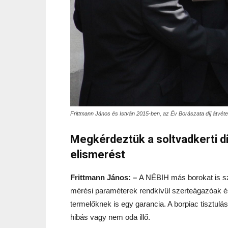
Frittmann János és István 2015-ben, az Év Borászata díj átvéte
Megkérdeztük a soltvadkerti dí
elismerést
Frittmann János: –
A NÉBIH más borokat is szo
mérési paraméterek rendkívül szerteágazóak é
termelőknek is egy garancia. A borpiac tisztulás
hibás vagy nem oda illő.