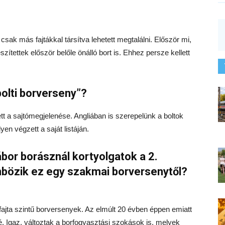
csak más fajtákkal társítva lehetett megtalálni. Először mi,
tettek először belőle önálló bort is. Ehhez persze kellett
bolti borverseny”?
tt a sajtómegjelenése. Angliában is szerepelünk a boltok
yen végzett a saját listáján.
or borásznál kortyolgatok a 2.
nbözik ez egy szakmai borversenytől?
 fajta szintű borversenyek. Az elmúlt 20 évben éppen emiatt
. Igaz, változtak a borfogyasztási szokások is, melyek