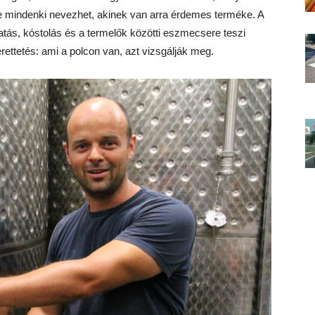
e mindenki nevezhet, akinek van arra érdemes terméke. A
atás, kóstolás és a termelők közötti eszmecsere teszi
ettetés: ami a polcon van, azt vizsgálják meg.