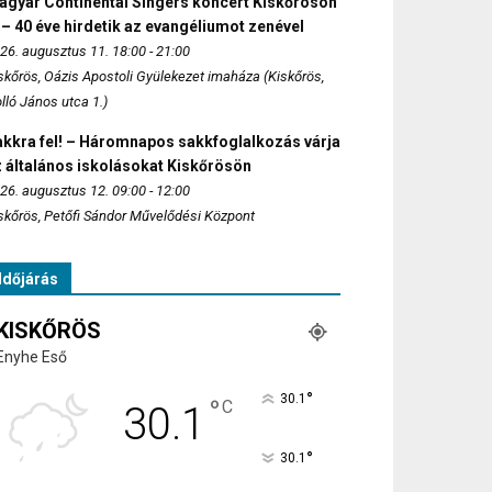
agyar Continental Singers koncert Kiskőrösön
 – 40 éve hirdetik az evangéliumot zenével
26. augusztus 11. 18:00 - 21:00
skőrös, Oázis Apostoli Gyülekezet imaháza (Kiskőrös,
lló János utca 1.)
akkra fel! – Háromnapos sakkfoglalkozás várja
 általános iskolásokat Kiskőrösön
26. augusztus 12. 09:00 - 12:00
skőrös, Petőfi Sándor Művelődési Központ
Időjárás
KISKŐRÖS
Enyhe Eső
°
30.1
°
C
30.1
°
30.1