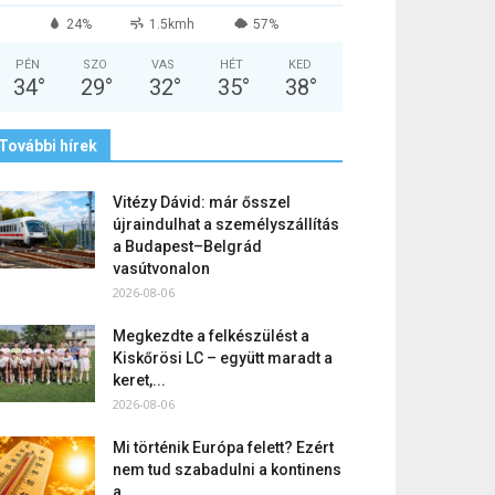
24%
1.5kmh
57%
PÉN
SZO
VAS
HÉT
KED
34
°
29
°
32
°
35
°
38
°
További hírek
Vitézy Dávid: már ősszel
újraindulhat a személyszállítás
a Budapest–Belgrád
vasútvonalon
2026-08-06
Megkezdte a felkészülést a
Kiskőrösi LC – együtt maradt a
keret,...
2026-08-06
Mi történik Európa felett? Ezért
nem tud szabadulni a kontinens
a...