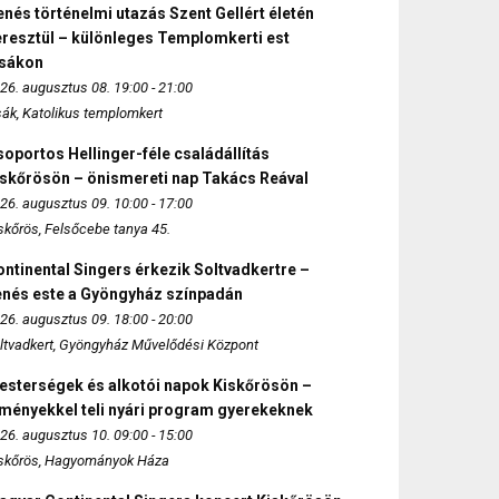
nés történelmi utazás Szent Gellért életén
eresztül – különleges Templomkerti est
zsákon
26. augusztus 08. 19:00 - 21:00
sák, Katolikus templomkert
oportos Hellinger-féle családállítás
iskőrösön – önismereti nap Takács Reával
26. augusztus 09. 10:00 - 17:00
skőrös, Felsőcebe tanya 45.
ntinental Singers érkezik Soltvadkertre –
enés este a Gyöngyház színpadán
26. augusztus 09. 18:00 - 20:00
ltvadkert, Gyöngyház Művelődési Központ
esterségek és alkotói napok Kiskőrösön –
lményekkel teli nyári program gyerekeknek
26. augusztus 10. 09:00 - 15:00
skőrös, Hagyományok Háza