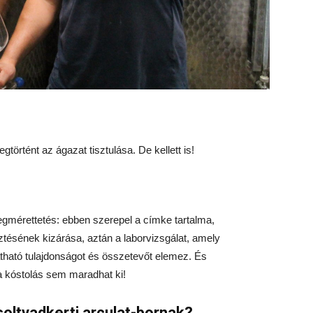
rtént az ágazat tisztulása. De kellett is!
egmérettetés: ebben szerepel a címke tartalma,
tésének kizárása, aztán a laborvizsgálat, amely
tható tulajdonságot és összetevőt elemez. És
a kóstolás sem maradhat ki!
soltvadkerti arculat-bornak?