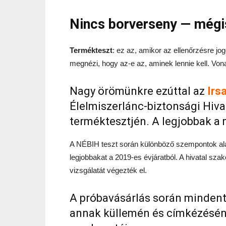
Nincs borverseny — mégi
Termékteszt
: ez az, amikor az ellenőrzésre jo
megnézi, hogy az-e az, aminek lennie kell. Vona
Nagy örömünkre ezúttal az
Irsa
Élelmiszerlánc-biztonsági Hiv
terméktesztjén. A legjobbak a 
A NÉBIH teszt során különböző szempontok ala
legjobbakat a 2019-es évjáratból. A hivatal sz
vizsgálatát végezték el.
A próbavásárlás során mindent
annak küllemén és címkézésén á