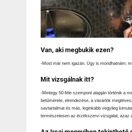
Van, aki megbukik ezen?
-Most már nem igazán. Úgy is mondhatnám: megtö
Mit vizsgálnak itt?
-Mintegy 50-féle szempont alapján történik a m
betűmérete, elrendezése, a vásárlók megtévesz
savtartalmat és más, leginkább vegyileg kimuta
természetesen az érzékszervi vizsgálat, azaz 
Az Irsai mennyiben tekinthető 