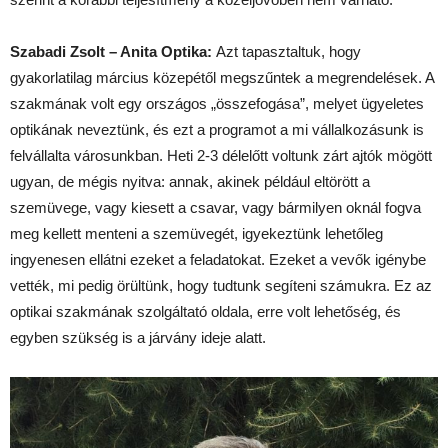
Szabadi Zsolt – Anita Optika:
Azt tapasztaltuk, hogy
gyakorlatilag március közepétől megszűntek a megrendelések. A
szakmának volt egy országos „összefogása”, melyet ügyeletes
optikának neveztünk, és ezt a programot a mi vállalkozásunk is
felvállalta városunkban. Heti 2-3 délelőtt voltunk zárt ajtók mögött
ugyan, de mégis nyitva: annak, akinek például eltörött a
szemüvege, vagy kiesett a csavar, vagy bármilyen oknál fogva
meg kellett menteni a szemüvegét, igyekeztünk lehetőleg
ingyenesen ellátni ezeket a feladatokat. Ezeket a vevők igénybe
vették, mi pedig örültünk, hogy tudtunk segíteni számukra. Ez az
optikai szakmának szolgáltató oldala, erre volt lehetőség, és
egyben szükség is a járvány ideje alatt.