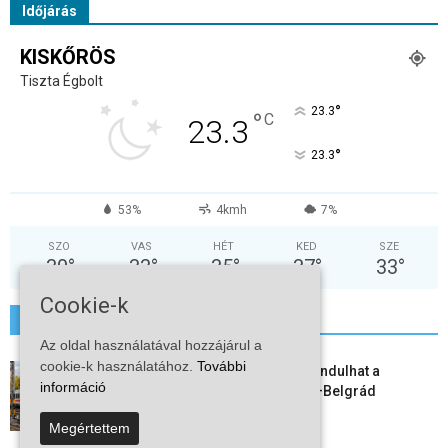
Időjárás
KISKŐRÖS
Tiszta Égbolt
°
23.3
°
C
23.3
°
23.3
53%
4kmh
7%
SZO
VAS
HÉT
KED
SZE
30
°
33
°
35
°
37
°
33
°
Cookie-k
További hírek
Az oldal használatával hozzájárul a
cookie-k használatához.
További
Vitézy Dávid: már ősszel újraindulhat a
információ
személyszállítás a Budapest–Belgrád
vasútvonalon
Megértettem
2026-08-06