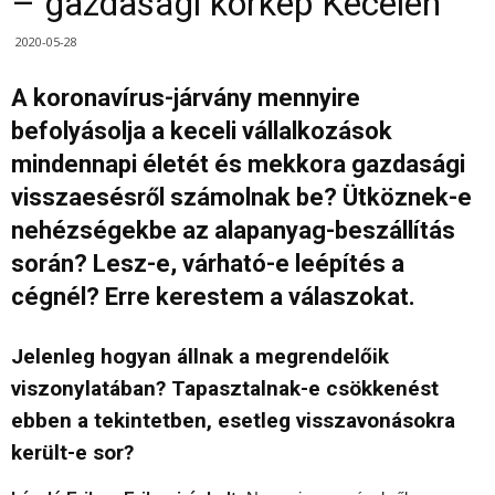
– gazdasági körkép Kecelen
2020-05-28
A koronavírus-járvány mennyire
befolyásolja a keceli vállalkozások
mindennapi életét és mekkora gazdasági
visszaesésről számolnak be? Ütköznek-e
nehézségekbe az alapanyag-beszállítás
során? Lesz-e, várható-e leépítés a
cégnél? Erre kerestem a válaszokat.
Jelenleg hogyan állnak a megrendelőik
viszonylatában? Tapasztalnak-e csökkenést
ebben a tekintetben, esetleg visszavonásokra
került-e sor?