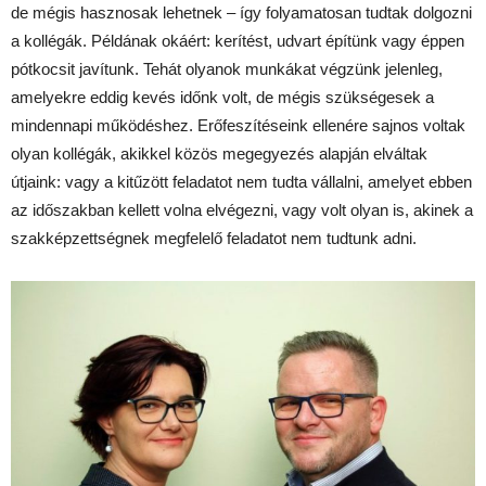
de mégis hasznosak lehetnek – így folyamatosan tudtak dolgozni
a kollégák. Példának okáért: kerítést, udvart építünk vagy éppen
pótkocsit javítunk. Tehát olyanok munkákat végzünk jelenleg,
amelyekre eddig kevés időnk volt, de mégis szükségesek a
mindennapi működéshez. Erőfeszítéseink ellenére sajnos voltak
olyan kollégák, akikkel közös megegyezés alapján elváltak
útjaink: vagy a kitűzött feladatot nem tudta vállalni, amelyet ebben
az időszakban kellett volna elvégezni, vagy volt olyan is, akinek a
szakképzettségnek megfelelő feladatot nem tudtunk adni.