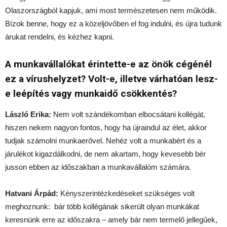
Olaszországból kapjuk, ami most természetesen nem működik.
Bízok benne, hogy ez a közeljövőben el fog indulni, és újra tudunk
árukat rendelni, és kézhez kapni.
A munkavállalókat érintette-e az önök cégénél
ez a vírushelyzet? Volt-e, illetve várhatóan lesz-
e leépítés vagy munkaidő csökkentés?
László Erika:
Nem volt szándékomban elbocsátani kollégát,
hiszen nekem nagyon fontos, hogy ha újraindul az élet, akkor
tudjak számolni munkaerővel. Nehéz volt a munkabért és a
járulékot kigazdálkodni, de nem akartam, hogy kevesebb bér
jusson ebben az időszakban a munkavállalóm számára.
Hatvani Árpád:
Kényszerintézkedéseket szükséges volt
meghoznunk: bár több kollégának sikerült olyan munkákat
keresnünk erre az időszakra – amely bár nem termelő jellegűek,