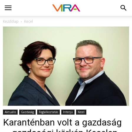
Kezdőlap
Kecel
Aktuális
Gazdaság
Foglalkoztatás
Interjú
Kecel
Karanténban volt a gazdaság