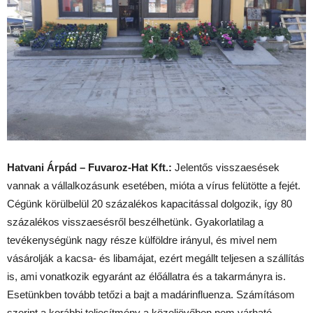
Hatvani Árpád – Fuvaroz-Hat Kft.:
Jelentős visszaesések
vannak a vállalkozásunk esetében, mióta a vírus felütötte a fejét.
Cégünk körülbelül 20 százalékos kapacitással dolgozik, így 80
százalékos visszaesésről beszélhetünk. Gyakorlatilag a
tevékenységünk nagy része külföldre irányul, és mivel nem
vásárolják a kacsa- és libamájat, ezért megállt teljesen a szállítás
is, ami vonatkozik egyaránt az élőállatra és a takarmányra is.
Esetünkben tovább tetőzi a bajt a madárinfluenza. Számításom
szerint a korábbi teljesítmény a közeljövőben nem várható.