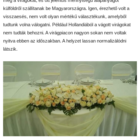
meg a virágokat, és ott jelentős mennyiségű alapanyagot
külföldről szállítanak be Magyarországra. Igen, érezhető volt a
visszaesés, nem volt olyan mértékű választékunk, amelyből
tudtunk volna válogatni. Például Hollandiából a vágott virágokat
nem tudták behozni. A virágpiacon nagyon sokan nem voltak
nyitva ebben az időszakban. A helyzet lassan normalizálódni
látszik.