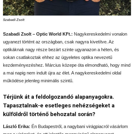
Szabadi Zsolt
Szabadi Zsolt – Optic World KFt.:
Nagykereskedelmi vonalon
ugyanezt történt az országban, csak nagyra kivetítve. Az
optikáknak nagy része bezárt szinte ugyanazon a héten, és
sokan csatlakoztak ehhez az ügyeletes optika nevezetű
kezdeményezéshez. Március közepe óta elmondható, hogy mind
a mai napig nem indult újra az élet. A nagykereskedelmi oldal
működése jelenleg minimális szintű.
Térjünk át a feldolgozandó alapanyagokra.
Tapasztalnak-e esetleges nehézségeket a
külföldről történő behozatal során?
László Erika:
Én Budapestről, a nagybani virágpiacról vásárlom