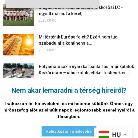
Megkezdte a felkészülést a Kiskőrösi LC –
együtt maradt a keret,...
2026-08-06
Mi történik Európa felett? Ezért nem tud
szabadulni a kontinens a...
2026-08-05
Folyamatosak a nyári karbantartási munkálatok
Kiskőrösön – útburkolati jeleket festenek és...
2026-08-05
Nem akar lemaradni a térség híreiről?
Több száz gyorshajtót és ittas sofőrt szűrtek ki
Bács-Kiskun útjain –...
Iratkozzon fel hírlevelükre, és mi hetente küldünk Önnek egy
2026-08-04
hírösszefoglalót az elmúlt napok legfontosabb eseményeiről a
térségben.
Adatvédelmi nyilatkozat
Médiaajánlat
Impresszum
Feliratkozom a hírlevélre
HU