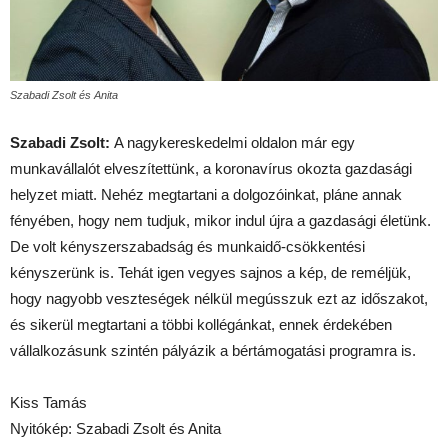
Szabadi Zsolt és Anita
Szabadi Zsolt:
A nagykereskedelmi oldalon már egy
munkavállalót elveszítettünk, a koronavírus okozta gazdasági
helyzet miatt. Nehéz megtartani a dolgozóinkat, pláne annak
fényében, hogy nem tudjuk, mikor indul újra a gazdasági életünk.
De volt kényszerszabadság és munkaidő-csökkentési
kényszerünk is. Tehát igen vegyes sajnos a kép, de reméljük,
hogy nagyobb veszteségek nélkül megússzuk ezt az időszakot,
és sikerül megtartani a többi kollégánkat, ennek érdekében
vállalkozásunk szintén pályázik a bértámogatási programra is.
Kiss Tamás
Nyitókép: Szabadi Zsolt és Anita