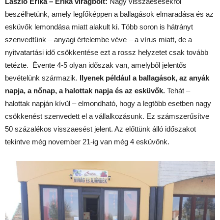
László Erika – Erika virágbolt:
Nagy visszaesésekről
beszélhetünk, amely legfőképpen a ballagások elmaradása és az
esküvők lemondása miatt alakult ki. Több soron is hátrányt
szenvedtünk – anyagi értelembe véve – a vírus miatt, de a
nyitvatartási idő csökkentése ezt a rossz helyzetet csak tovább
tetézte. Évente 4-5 olyan időszak van, amelyből jelentős
bevételünk származik.
Ilyenek például a ballagások, az anyák
napja, a nőnap, a halottak napja és az esküvők.
Tehát –
halottak napján kívül – elmondható, hogy a legtöbb esetben nagy
csökkenést szenvedett el a vállalkozásunk. Ez számszerűsítve
50 százalékos visszaesést jelent. Az előttünk álló időszakot
tekintve még november 21-ig van még 4 esküvőnk.