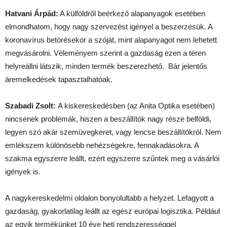
Hatvani Árpád:
A külföldről beérkező alapanyagok esetében
elmondhatom, hogy nagy szervezést igényel a beszerzésük. A
koronavírus betörésekor a szóját, mint alapanyagot nem lehetett
megvásárolni. Véleményem szerint a gazdaság ezen a téren
helyreállni látszik, minden termék beszerezhető. Bár jelentős
áremelkedések tapasztalhatóak.
Szabadi Zsolt:
A kiskereskedésben (az Anita Optika esetében)
nincsenek problémák, hiszen a beszállítók nagy része belföldi,
legyen szó akár szemüvegkeret, vagy lencse beszállítókról. Nem
emlékszem különösebb nehézségekre, fennakadásokra. A
szakma egyszerre leállt, ezért egyszerre szűntek meg a vásárlói
igények is.
A nagykereskedelmi oldalon bonyolultabb a helyzet. Lefagyott a
gazdaság, gyakorlatilag leállt az egész európai logisztika. Például
az egyik termékünket 10 éve heti rendszerességgel