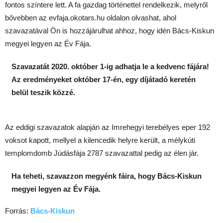
fontos színtere lett. A fa gazdag történettel rendelkezik, melyről
bővebben az evfaja.okotars.hu oldalon olvashat, ahol
szavazatával Ön is hozzájárulhat ahhoz, hogy idén Bács-Kiskun
megyei legyen az Év Fája.
Szavazatát 2020. október 1-ig adhatja le a kedvenc fájára!
Az eredményeket október 17-én, egy díjátadó keretén
belül teszik közzé.
Az eddigi szavazatok alapján az Imrehegyi terebélyes eper 192
voksot kapott, mellyel a kilencedik helyre került, a mélykúti
templomdomb Júdásfája 2787 szavazattal pedig az élen jár.
Ha teheti, szavazzon megyénk fáira, hogy Bács-Kiskun
megyei legyen az Év Fája.
Forrás:
Bács-Kiskun