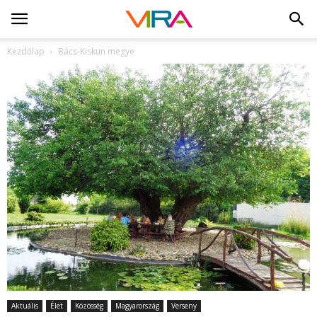
Kezdőlap
Bács-Kiskun megye
Aktuális
Élet
Közösség
Magyarország
Verseny