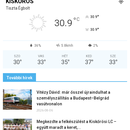
KISKŐRÖS
Tiszta Égbolt
°
30.9
°
C
30.9
°
30.9
36%
5.8kmh
2%
SZO
VAS
HÉT
KED
SZE
30
°
33
°
35
°
37
°
33
°
További hírek
Vitézy Dávid: már ősszel újraindulhat a
személyszállítás a Budapest–Belgrád
vasútvonalon
2026-08-06
Megkezdte a felkészülést a Kiskőrösi LC –
együtt maradt a keret,...