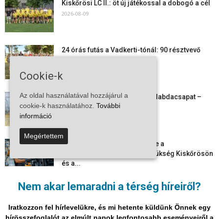
Kiskőrösi LC II.: öt új játékossal a dobogó a cél
2026-08-09
24 órás futás a Vadkerti-tónál: 90 résztvevő
1180 kilométert teljesített
2026-08-09
Cookie-k
Az oldal használatával hozzájárul a
Megszűnt a kiskőrösi női kézilabdacsapat –
cookie-k használatához.
További
egy korszak ért véget
információ
2026-08-08
Megértettem
Aktuális állásajánlatok: ezekre a
munkavállalókra van most szükség Kiskőrösön
és a...
2026-08-07
Nem akar lemaradni a térség híreiről?
Vitézy Dávid: már ősszel újraindulhat a
személyszállítás a Budapest–Belgrád
Iratkozzon fel hírlevelükre, és mi hetente küldünk Önnek egy
vasútvonalon
hírösszefoglalót az elmúlt napok legfontosabb eseményeiről a