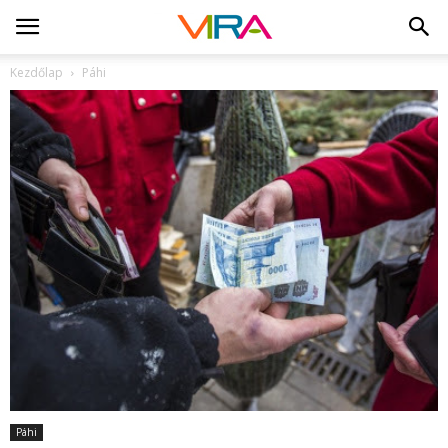
Kezdőlap
Páhi
Páhi