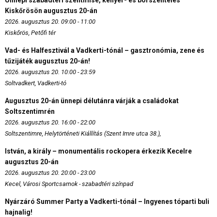
Ünnepi szabadtéri szentmise, kenyér- és borszentelés
Kiskőrösön augusztus 20-án
2026. augusztus 20. 09:00 - 11:00
Kiskőrös, Petőfi tér
Vad- és Halfesztivál a Vadkerti-tónál – gasztronómia, zene és
tűzijáték augusztus 20-án!
2026. augusztus 20. 10:00 - 23:59
Soltvadkert, Vadkerti-tó
Augusztus 20-án ünnepi délutánra várják a családokat
Soltszentimrén
2026. augusztus 20. 16:00 - 22:00
Soltszentimre, Helytörténeti Kiállítás (Szent Imre utca 38.),
István, a király – monumentális rockopera érkezik Kecelre
augusztus 20-án
2026. augusztus 20. 20:00 - 23:00
Kecel, Városi Sportcsarnok - szabadtéri színpad
Nyárzáró Summer Party a Vadkerti-tónál – Ingyenes tóparti buli
hajnalig!