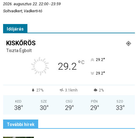
2026. augusztus 22. 22:00 - 23:59
Soltvadkert, Vadkerti-tó
Időjárás
KISKŐRÖS
Tiszta Égbolt
°
29.2
°
C
29.2
°
29.2
27%
3.1kmh
2%
KED
SZE
CSÜ
PÉN
SZO
38
°
30
°
29
°
29
°
33
°
További hírek