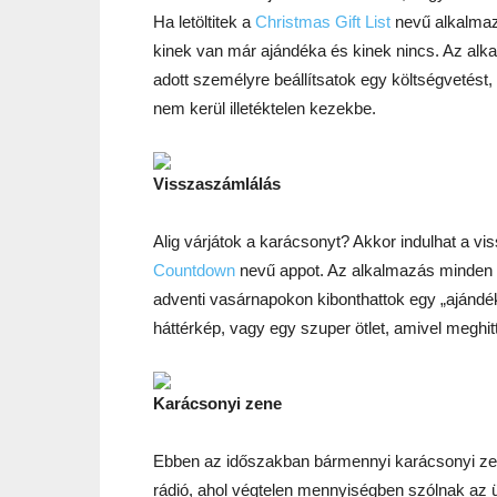
Ha letöltitek a
Christmas Gift List
nevű alkalmazá
kinek van már ajándéka és kinek nincs. Az alk
adott személyre beállítsatok egy költségvetést, a
nem kerül illetéktelen kezekbe.
Visszaszámlálás
Alig várjátok a karácsonyt? Akkor indulhat a vi
Countdown
nevű appot. Az alkalmazás minden n
adventi vasárnapokon kibonthattok egy „ajándék
háttérkép, vagy egy szuper ötlet, amivel meghit
Karácsonyi zene
Ebben az időszakban bármennyi karácsonyi zen
rádió, ahol végtelen mennyiségben szólnak az ü