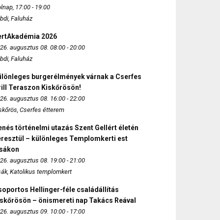
lnap, 17:00 - 19:00
bdi, Faluház
ertAkadémia 2026
26. augusztus 08. 08:00 - 20:00
bdi, Faluház
ülönleges burgerélmények várnak a Cserfes
ill Teraszon Kiskőrösön!
26. augusztus 08. 16:00 - 22:00
skőrös, Cserfes étterem
nés történelmi utazás Szent Gellért életén
eresztül – különleges Templomkerti est
zsákon
26. augusztus 08. 19:00 - 21:00
sák, Katolikus templomkert
oportos Hellinger-féle családállítás
iskőrösön – önismereti nap Takács Reával
26. augusztus 09. 10:00 - 17:00