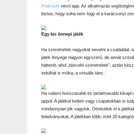
Podcasts
nevű app. Az alkalmazás segítségével
biztos, hogy soha nem fogy el a karácsonyi zen
Egy kis ünnepi játék
Ha szeretnétek nagyokat nevetni a családdal, a
játék lényege nagyon egyszerű, de annál szóra
hátterét, ahol „táncolni szeretnétek”, aztán kés
indulhat is móka, a virtuális tánc.
Ha valami hosszasabb és tartalmasabb kikapc
appot. A játékot ketten vagy csapatokban is tud
mindannyian jók vagytok. Döntsétek el a játékid
feladványokat. A játékban több, mint 20 kategór