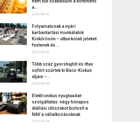
nem tud szabadulni a kontinens
a...
2026-08-05
Folyamatosak a nyári
karbantartási munkálatok
Kiskőrösön – útburkolati jeleket
festenek és...
2026-08-05
Több száz gyorshajtót és ittas
sofőrt szűrtek ki Bács-Kiskun
útjain –...
2026-08-04
Elektronikus nyugtaadat-
szolgáltatás: négy hónapos
átállási időszakot biztosít a
NAV a vállalkozásoknak
2026-08-04
Megjelent a 2026/2027-es tanév
rendje – itt vannak a