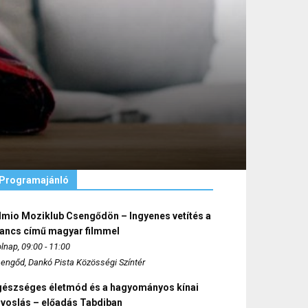
Programajánló
lmio Moziklub Csengődön – Ingyenes vetítés a
ancs című magyar filmmel
lnap, 09:00 - 11:00
engőd, Dankó Pista Közösségi Színtér
gészséges életmód és a hagyományos kínai
rvoslás – előadás Tabdiban