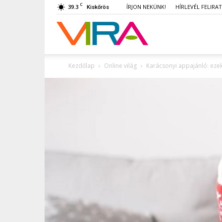
C
39.3
ÍRJON NEKÜNK!
HÍRLEVÉL FELIRA
Kiskőrös
VIRA
Kezdőlap
Online világ
Karácsonyi appajánló: eze