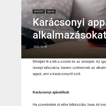
ADVENT
Ajánló
Karácsonyi appa
alkalmazásokat
2020-12-18
Mindjárt itt a téli a szünet és az ünnepek. Az 
ünnepi időszakra, hanem szétnéznek az alkal
appot, ami a karácsonyról szól.
Karácsonyi ajándékok
Ha szeretnétek jó előre felkészülni, hogy kit mi