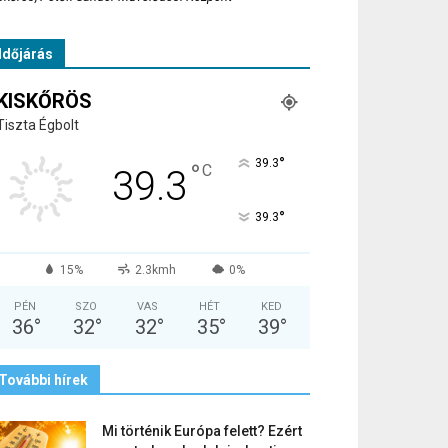
Időjárás
KISKŐRÖS
Tiszta Égbolt
°
39.3
°
C
39.3
°
39.3
15%
2.3kmh
0%
PÉN
SZO
VAS
HÉT
KED
36
°
32
°
32
°
35
°
39
°
További hírek
Mi történik Európa felett? Ezért