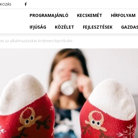
TKOZÁS
PROGRAMAJÁNLÓ
KECSKEMÉT
HÍRFOLYAM
IFJÚSÁG
KÖZÉLET
FEJLESZTÉSEK
GAZDA
ket az alkalmazásokat érdemes kipróbálni