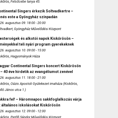
skőrös, Felsőcebe tanya 45.
ntinental Singers érkezik Soltvadkertre –
enés este a Gyöngyház színpadán
26. augusztus 09. 18:00 - 20:00
ltvadkert, Gyöngyház Művelődési Központ
esterségek és alkotói napok Kiskőrösön –
lményekkel teli nyári program gyerekeknek
26. augusztus 10. 09:00 - 15:00
skőrös, Hagyományok Háza
agyar Continental Singers koncert Kiskőrösön
 – 40 éve hirdetik az evangéliumot zenével
26. augusztus 11. 18:00 - 21:00
skőrös, Oázis Apostoli Gyülekezet imaháza (Kiskőrös,
lló János utca 1.)
akkra fel! – Háromnapos sakkfoglalkozás várja
 általános iskolásokat Kiskőrösön
26. augusztus 12. 09:00 - 12:00
skőrös, Petőfi Sándor Művelődési Központ