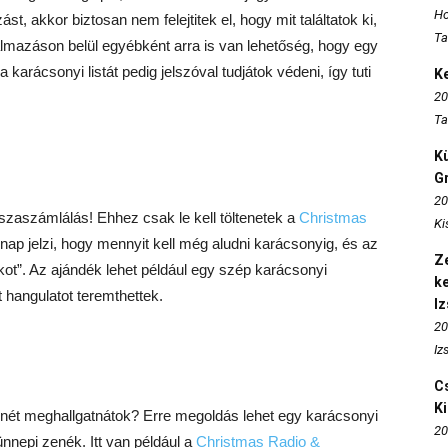
Ho
st, akkor biztosan nem felejtitek el, hogy mit találtatok ki,
Ta
almazáson belül egyébként arra is van lehetőség, hogy egy
 karácsonyi listát pedig jelszóval tudjátok védeni, így tuti
K
20
Ta
K
Gr
20
sszaszámlálás! Ehhez csak le kell töltenetek a
Christmas
Ki
ap jelzi, hogy mennyit kell még aludni karácsonyig, és az
Ze
ot”. Az ajándék lehet például egy szép karácsonyi
k
t hangulatot teremthettek.
I
20
Iz
Cs
K
ét meghallgatnátok? Erre megoldás lehet egy karácsonyi
20
nnepi zenék. Itt van például a
Christmas Radio &