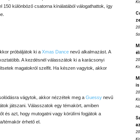
Ki
 150 különböző csatorna kínálatából válogathattok, így
Co
e.
z
20
So
M
kkor próbáljátok ki a
Xmas Dance
nevű alkalmazást. A
é
koztatóbb. A kezdésnél válasszátok ki a karácsonyi
20
Ki
zítsetek magatokról szelfit. Ha készen vagytok, akkor
M
is
20
solódásra vágytok, akkor nézzétek meg a
Guessy
nevű
Ki
játok játszani. Válasszatok egy témakört, amiben
Ho
őt és azt, hogy mutogatni vagy körülírni fogjátok a
S
ia/témakör érhető el.
az
20
Ki