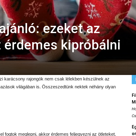
jánló: ezeket az
 érdemes kipróbálni
igazi karácsony rajongók nem csak lélekben készülnek az
mazások világában is. Összeszedtünk nektek néhány olyan
Fi
M
Ho
Cs
E
o
vel fogtok meglepni, akkor érdemes feljegyezni az ötleteket.