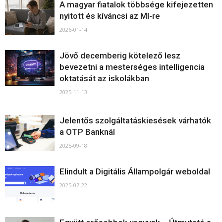
A magyar fiatalok többsége kifejezetten
nyitott és kíváncsi az MI-re
2026-01-14
Jövő decemberig kötelező lesz
bevezetni a mesterséges intelligencia
oktatását az iskolákban
2025-11-13
Jelentős szolgáltatáskiesések várhatók
a OTP Banknál
2025-09-18
Elindult a Digitális Állampolgár weboldal
2025-07-22