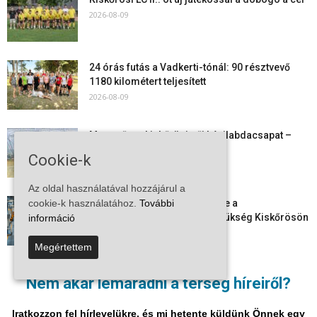
2026-08-09
24 órás futás a Vadkerti-tónál: 90 résztvevő
1180 kilométert teljesített
2026-08-09
Megszűnt a kiskőrösi női kézilabdacsapat –
egy korszak ért véget
Cookie-k
2026-08-08
Az oldal használatával hozzájárul a
Aktuális állásajánlatok: ezekre a
cookie-k használatához.
További
munkavállalókra van most szükség Kiskőrösön
információ
és a...
2026-08-07
Megértettem
Vitézy Dávid: már ősszel újraindulhat a
Nem akar lemaradni a térség híreiről?
személyszállítás a Budapest–Belgrád
vasútvonalon
Iratkozzon fel hírlevelükre, és mi hetente küldünk Önnek egy