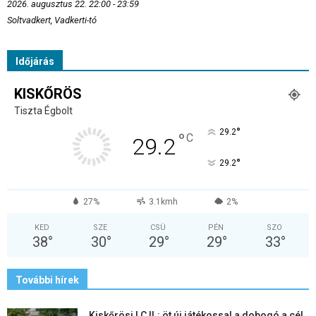
2026. augusztus 22. 22:00 - 23:59
Soltvadkert, Vadkerti-tó
Időjárás
KISKŐRÖS
Tiszta Égbolt
°
29.2
°
C
29.2
°
29.2
27%
3.1kmh
2%
KED
SZE
CSÜ
PÉN
SZO
38
°
30
°
29
°
29
°
33
°
További hírek
Kiskőrösi LC II.: öt új játékossal a dobogó a cél