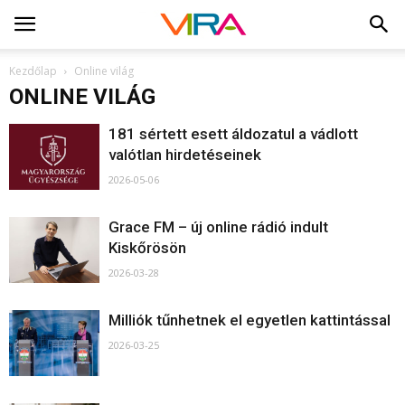
Kezdőlap
Online világ
ONLINE VILÁG
181 sértett esett áldozatul a vádlott
valótlan hirdetéseinek
2026-05-06
Grace FM – új online rádió indult
Kiskőrösön
2026-03-28
Milliók tűnhetnek el egyetlen kattintással
2026-03-25