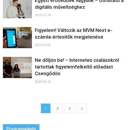
Együtt erősebbek vagyunk – Útmutató a
digitális műveltséghez
2025-07-18
Figyelem! Változik az MVM Next e-
számla-értesítők megjelenése
2025-07-02
Ne dőljön be! – Internetes csalásokról
tartottak figyelemfelkeltő előadást
Csengődön
2025-05-29
1
2
3
Programajánló