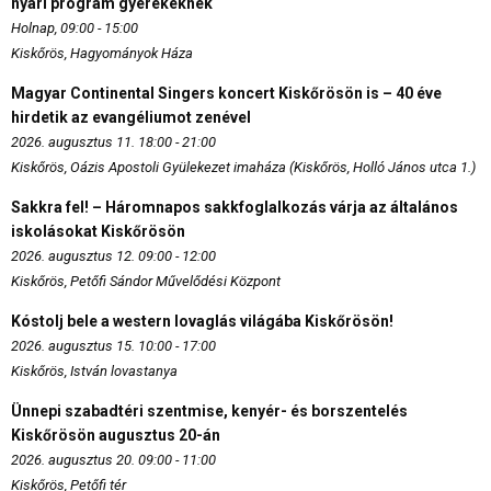
nyári program gyerekeknek
Holnap, 09:00 - 15:00
Kiskőrös, Hagyományok Háza
Magyar Continental Singers koncert Kiskőrösön is – 40 éve
hirdetik az evangéliumot zenével
2026. augusztus 11. 18:00 - 21:00
Kiskőrös, Oázis Apostoli Gyülekezet imaháza (Kiskőrös, Holló János utca 1.)
Sakkra fel! – Háromnapos sakkfoglalkozás várja az általános
iskolásokat Kiskőrösön
2026. augusztus 12. 09:00 - 12:00
Kiskőrös, Petőfi Sándor Művelődési Központ
Kóstolj bele a western lovaglás világába Kiskőrösön!
2026. augusztus 15. 10:00 - 17:00
Kiskőrös, István lovastanya
Ünnepi szabadtéri szentmise, kenyér- és borszentelés
Kiskőrösön augusztus 20-án
2026. augusztus 20. 09:00 - 11:00
Kiskőrös, Petőfi tér