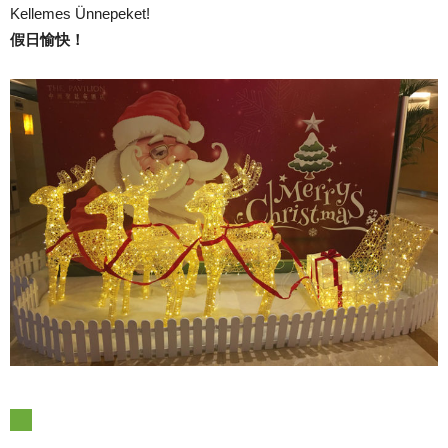
Kellemes Ünnepeket!
假日愉快
！