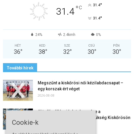
°
31.4
°
C
31.4
°
31.4
24%
2.4kmh
0%
HÉT
KED
SZE
CSÜ
PÉN
36
°
38
°
32
°
30
°
30
°
További hírek
Megszűnt a kiskőrösi női kézilabdacsapat –
egy korszak ért véget
2026-08-08
Aktuális állásajánlatok: ezekre a
munkavállalókra van most szükség Kiskőrösön
Cookie-k
és a...
2026-08-07