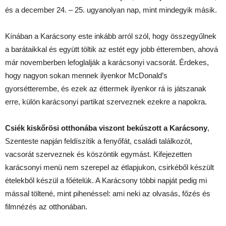
és a december 24. – 25. ugyanolyan nap, mint mindegyik másik.
Kínában a Karácsony este inkább arról szól, hogy összegyűlnek
a barátaikkal és együtt töltik az estét egy jobb étteremben, ahová
már novemberben lefoglalják a karácsonyi vacsorát. Érdekes,
hogy nagyon sokan mennek ilyenkor McDonald’s
gyorsétterembe, és ezek az éttermek ilyenkor rá is játszanak
erre, külön karácsonyi partikat szerveznek ezekre a napokra.
Csiék kiskőrösi otthonába viszont bekúszott a Karácsony
,
Szenteste napján feldíszítik a fenyőfát, családi találkozót,
vacsorát szerveznek és köszöntik egymást. Kifejezetten
karácsonyi menü nem szerepel az étlapjukon, csirkéből készült
ételekből készül a főételük. A Karácsony többi napját pedig mi
mással töltené, mint pihenéssel: ami neki az olvasás, főzés és
filmnézés az otthonában.