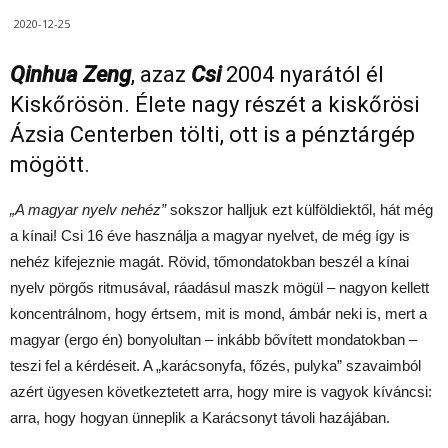
2020-12-25
Qinhua Zeng
, azaz
Csi
2004 nyarától él
Kiskőrösön. Élete nagy részét a kiskőrösi
Ázsia Centerben tölti, ott is a pénztárgép
mögött.
„A magyar nyelv nehéz”
sokszor halljuk ezt külföldiektől, hát még
a kínai! Csi 16 éve használja a magyar nyelvet, de még így is
nehéz kifejeznie magát. Rövid, tőmondatokban beszél a kínai
nyelv pörgős ritmusával, ráadásul maszk mögül – nagyon kellett
koncentrálnom, hogy értsem, mit is mond, ámbár neki is, mert a
magyar (ergo én) bonyolultan – inkább bővített mondatokban –
teszi fel a kérdéseit. A „karácsonyfa, főzés, pulyka” szavaimból
azért ügyesen következtetett arra, hogy mire is vagyok kíváncsi:
arra, hogy hogyan ünneplik a Karácsonyt távoli hazájában.