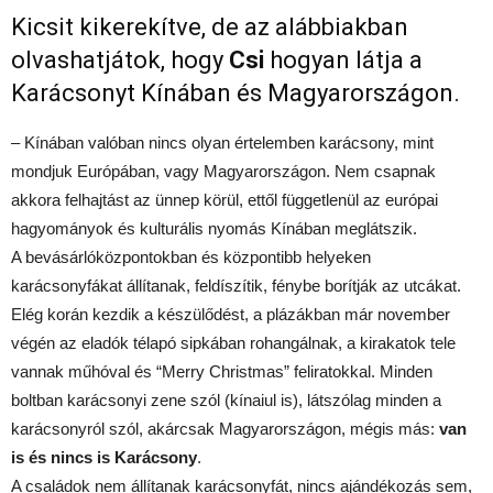
Kicsit kikerekítve, de az alábbiakban
olvashatjátok, hogy
Csi
hogyan látja a
Karácsonyt Kínában és Magyarországon.
– Kínában valóban nincs olyan értelemben karácsony, mint
mondjuk Európában, vagy Magyarországon. Nem csapnak
akkora felhajtást az ünnep körül, ettől függetlenül az európai
hagyományok és kulturális nyomás Kínában meglátszik.
A bevásárlóközpontokban és központibb helyeken
karácsonyfákat állítanak, feldíszítik, fénybe borítják az utcákat.
Elég korán kezdik a készülődést, a plázákban már november
végén az eladók télapó sipkában rohangálnak, a kirakatok tele
vannak műhóval és “Merry Christmas” feliratokkal. Minden
boltban karácsonyi zene szól (kínaiul is), látszólag minden a
karácsonyról szól, akárcsak Magyarországon, mégis más:
van
is és nincs is Karácsony
.
A családok nem állítanak karácsonyfát, nincs ajándékozás sem,