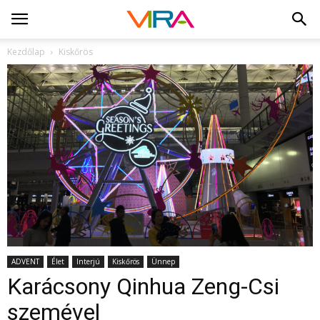
Kezdőlap
Kiskőrös
ADVENT
Élet
Interjú
Kiskőrös
Ünnep
Karácsony Qinhua Zeng-Csi
szemével