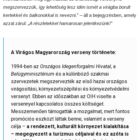
megszervezzük, így lehetőség lesz idén ismét a virágba borult
kertekkel és balkonokkal is nevezni.
” – áll a bejegyzésben, amely
azzal zárul: „
A részletekkel hamarosan jelentkezünk!”
A Virágos Magyarország verseny története:
1994-ben az
Országos Idegenforgalmi Hivatal
, a
Belügyminisztérium
és a különböző szakmai
szervezetek megszervezték az első hazai országos
virágosítási, környezetszépítési és környezetvédelmi
versenyt. Ebben az időszakban az OIH viselte a
versennyel kapcsolatos összes költséget.
Messzemenően támogatták a mozgalmat, mert fontos
promóciós eszközt láttak benne, valamint a verseny
célja –
a rendezett, kulturált környezet kialakítása
– megegyezett a turizmus céljaival és ez azóta is