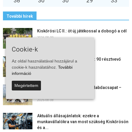
38
°
30
°
30
°
29
°
33
°
További hírek
Kiskőrösi LC II.: öt új játékossal a dobogó a cél
2026-08-09
Cookie-k
24 órás futás a Vadkerti-tónál: 90 résztvevő
Az oldal használatával hozzájárul a
1180 kilométert teljesített
cookie-k használatához.
További
2026-08-09
információ
Megértettem
Megszűnt a kiskőrösi női kézilabdacsapat –
egy korszak ért véget
2026-08-08
Aktuális állásajánlatok: ezekre a
munkavállalókra van most szükség Kiskőrösön
és a...