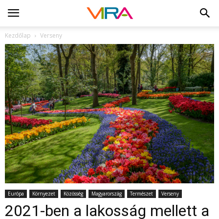
Kezdőlap
Verseny
Európa
Környezet
Közösség
Magyarország
Természet
Verseny
2021-ben a lakosság mellett a