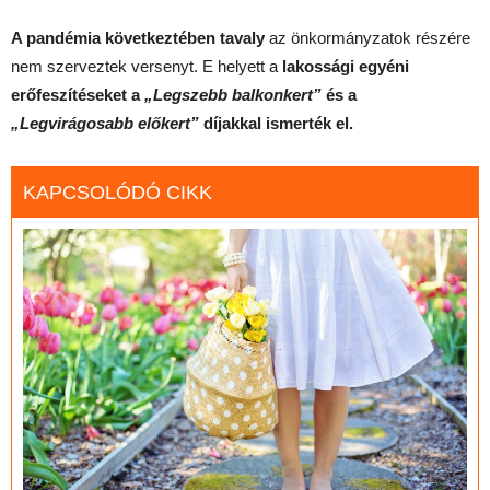
A pandémia következtében tavaly
az önkormányzatok részére
nem szerveztek versenyt. E helyett a
lakossági egyéni
erőfeszítéseket a
„Legszebb balkonkert”
és a
„Legvirágosabb előkert”
díjakkal ismerték el.
KAPCSOLÓDÓ CIKK