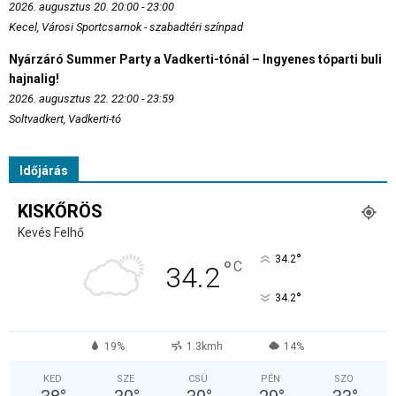
2026. augusztus 20. 20:00 - 23:00
Kecel, Városi Sportcsarnok - szabadtéri színpad
Nyárzáró Summer Party a Vadkerti-tónál – Ingyenes tóparti buli
hajnalig!
2026. augusztus 22. 22:00 - 23:59
Soltvadkert, Vadkerti-tó
Időjárás
KISKŐRÖS
Kevés Felhő
°
34.2
°
C
34.2
°
34.2
19%
1.3kmh
14%
KED
SZE
CSÜ
PÉN
SZO