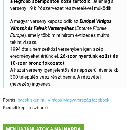
a legfőbb szempontok közé tartozik
. Jelenleg a
verseny 19 kiírószervezet részvételével működik.
A magyar verseny kapcsolódik az
Európai Virágos
Városok és Falvak Versenyéhez
(
Entente Florale
Europe
), amely több mint három évtizedes múltra
tekint vissza.
1994 óta a nemzetközi versenyben igen szép
eredményeket értünk el.
26-szor nyertünk ezüst és
10-szer bronz fokozatot.
A hazai verseny igen jelentős és népszerű, évente kb.
300 település vesz részt benne. A részvétel
(nevezés) ingyenes.
Forrás:
bacskiskun.hu
,
Virágos Magyarország facebook
Kiemelt kép: illusztráció
MENÜAJÁNLATOK A MAI NAPRA