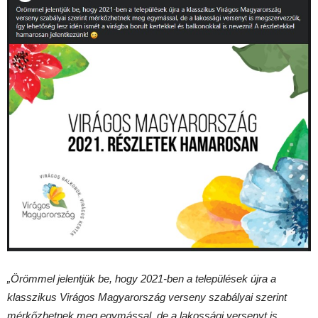
„Örömmel jelentjük be, hogy 2021-ben a települések újra a
klasszikus Virágos Magyarország verseny szabályai szerint
mérkőzhetnek meg egymással, de a lakossági versenyt is