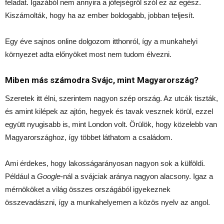
feladat. Igazából nem annyira a jófejségről szól ez az egész.
Kiszámolták, hogy ha az ember boldogabb, jobban teljesít.
Egy éve sajnos online dolgozom itthonról, így a munkahelyi
környezet adta előnyöket most nem tudom élvezni.
Miben más számodra Svájc, mint Magyarország?
Szeretek itt élni, szerintem nagyon szép ország. Az utcák tiszták,
és amint kilépek az ajtón, hegyek és tavak vesznek körül, ezzel
együtt nyugisabb is, mint London volt. Örülök, hogy közelebb van
Magyarországhoz, így többet láthatom a családom.
Ami érdekes, hogy lakosságarányosan nagyon sok a külföldi.
Például a
Google
-nál a svájciak aránya nagyon alacsony. Igaz a
mérnököket a világ összes országából igyekeznek
összevadászni, így a munkahelyemen a közös nyelv az angol.