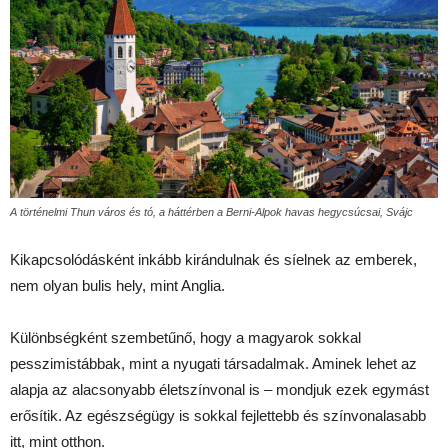
A történelmi Thun város és tó, a háttérben a Berni-Alpok havas hegycsúcsai, Svájc
Kikapcsolódásként inkább kirándulnak és síelnek az emberek,
nem olyan bulis hely, mint Anglia.
Különbségként szembetűnő, hogy a magyarok sokkal
pesszimistábbak, mint a nyugati társadalmak. Aminek lehet az
alapja az alacsonyabb életszínvonal is – mondjuk ezek egymást
erősítik. Az egészségügy is sokkal fejlettebb és színvonalasabb
itt, mint otthon.