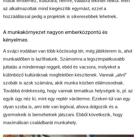
másik emberhez, kultúrára, nemre, vallásra tekintet nélkül. Mert
az alkalmazottak mind kiegészítik egymást, ezzel a
hozzáállással pedig a projektek is sikeresebbek lehetnek.
A munkakörnyezet nagyon emberközpontú és
kényelmes.
A svájci irodában van több közösségi tér, még játékterem is, ahol
munkaidőben is lazíthatunk. Számomra a legszimpatikusabb
juttatás a mindennapi reggeli, ebéd és vacsora, melyeket a
különböző kultúráknak megfelelően készítenek. Vannak „
alvó
”
szobák is azok számára, akik munka közben elálmosodnak.
Továbbá érdekesség, hogy vannak tematikus helységek is, pl. az
egyik úgy néz ki, mint egy reptér váróterme. Ezeken túl van egy
olyan szoba is, ami tele van legóval, ahova dolgozók és a
gyermekeik is bemehetnek játszani. Ebből következik, hogy
maximálisan családbarát munkahely.