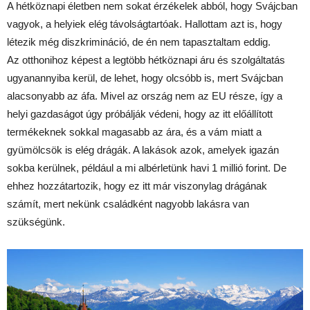
A hétköznapi életben nem sokat érzékelek abból, hogy Svájcban
vagyok, a helyiek elég távolságtartóak. Hallottam azt is, hogy
létezik még diszkrimináció, de én nem tapasztaltam eddig.
Az otthonihoz képest a legtöbb hétköznapi áru és szolgáltatás
ugyanannyiba kerül, de lehet, hogy olcsóbb is, mert Svájcban
alacsonyabb az áfa. Mivel az ország nem az EU része, így a
helyi gazdaságot úgy próbálják védeni, hogy az itt előállított
termékeknek sokkal magasabb az ára, és a vám miatt a
gyümölcsök is elég drágák. A lakások azok, amelyek igazán
sokba kerülnek, például a mi albérletünk havi 1 millió forint. De
ehhez hozzátartozik, hogy ez itt már viszonylag drágának
számít, mert nekünk családként nagyobb lakásra van
szükségünk.