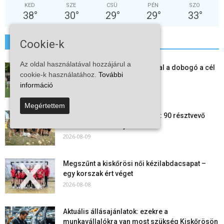
KED
SZE
CSÜ
PÉN
SZO
38
°
30
°
29
°
29
°
33
°
Cookie-k
További hírek
Az oldal használatával hozzájárul a
Kiskőrösi LC II.: öt új játékossal a dobogó a cél
cookie-k használatához.
További
2026-08-09
információ
Megértettem
24 órás futás a Vadkerti-tónál: 90 résztvevő
1180 kilométert teljesített
2026-08-09
Megszűnt a kiskőrösi női kézilabdacsapat –
egy korszak ért véget
2026-08-08
Aktuális állásajánlatok: ezekre a
munkavállalókra van most szükség Kiskőrösön