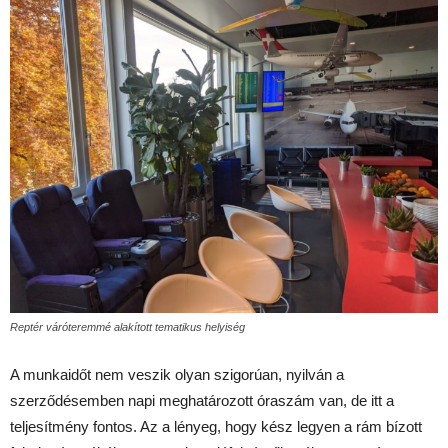
Reptér váróteremmé alakított tematikus helyiség
A munkaidőt nem veszik olyan szigorúan, nyilván a
szerződésemben napi meghatározott óraszám van, de itt a
teljesítmény fontos. Az a lényeg, hogy kész legyen a rám bízott