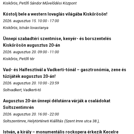
Kiskőrös, Petőfi Sándor Művelődési Központ
Kóstolj bele a western lovaglás világába Kiskőrösön!
2026. augusztus 15. 10:00 - 17:00
Kiskőrös, István lovastanya
Ünnepi szabadtéri szentmise, kenyér- és borszentelés
Kiskőrösön augusztus 20-án
2026. augusztus 20. 09:00 - 11:00
Kiskőrös, Petőfi tér
Vad- és Halfesztivál a Vadkerti-tónál – gasztronómia, zene és
tűzijáték augusztus 20-án!
2026. augusztus 20. 10:00 - 23:59
Soltvadkert, Vadkerti-tó
Augusztus 20-án ünnepi délutánra várják a családokat
Soltszentimrén
2026. augusztus 20. 16:00 - 22:00
Soltszentimre, Helytörténeti Kiállítás (Szent Imre utca 38.),
István, a király – monumentális rockopera érkezik Kecelre