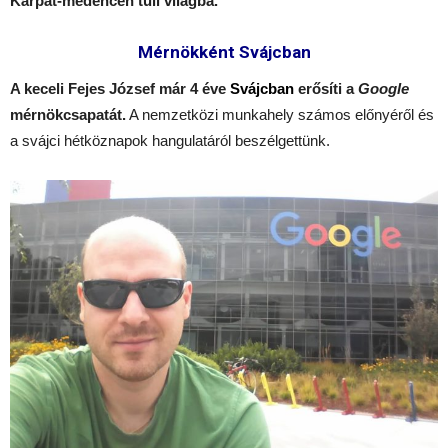
Kárpát-medencén túli világba.
Mérnökként Svájcban
A keceli Fejes József már 4 éve
Svájcban
erősíti a
Google
mérnökcsapatát.
A nemzetközi munkahely számos előnyéről és
a svájci hétköznapok hangulatáról beszélgettünk.