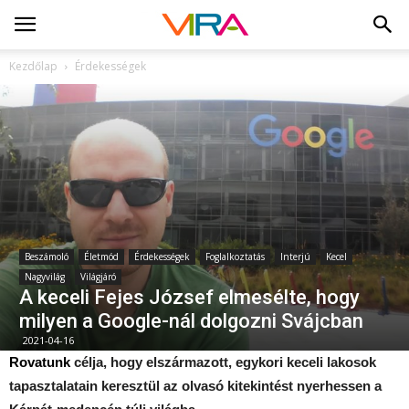
Kezdőlap
Érdekességek
Beszámoló
Életmód
Érdekességek
Foglalkoztatás
Interjú
Kecel
Nagyvilág
Világjáró
A keceli Fejes József elmesélte, hogy
milyen a Google-nál dolgozni Svájcban
2021-04-16
Rovatunk
célja, hogy elszármazott, egykori keceli lakosok
tapasztalatain keresztül az olvasó kitekintést nyerhessen a