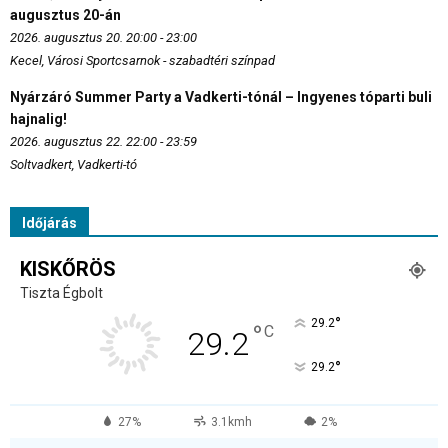
augusztus 20-án
2026. augusztus 20. 20:00 - 23:00
Kecel, Városi Sportcsarnok - szabadtéri színpad
Nyárzáró Summer Party a Vadkerti-tónál – Ingyenes tóparti buli
hajnalig!
2026. augusztus 22. 22:00 - 23:59
Soltvadkert, Vadkerti-tó
Időjárás
KISKŐRÖS
Tiszta Égbolt
°
29.2
°
C
29.2
°
29.2
27%
3.1kmh
2%