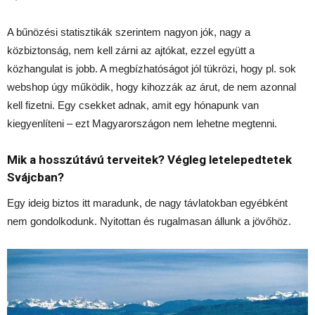
A bűnözési statisztikák szerintem nagyon jók, nagy a
közbiztonság, nem kell zárni az ajtókat, ezzel együtt a
közhangulat is jobb. A megbízhatóságot jól tükrözi, hogy pl. sok
webshop úgy működik, hogy kihozzák az árut, de nem azonnal
kell fizetni. Egy csekket adnak, amit egy hónapunk van
kiegyenlíteni – ezt Magyarországon nem lehetne megtenni.
Mik a hosszútávú terveitek? Végleg letelepedtetek
Svájcban?
Egy ideig biztos itt maradunk, de nagy távlatokban egyébként
nem gondolkodunk. Nyitottan és rugalmasan állunk a jövőhöz.