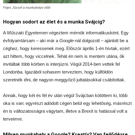
Fejes József a munkahelye előtt
Hogyan sodort az élet és a munka Svájcig?
A
Műszaki Egyetemen
végeztem mérnök informatikusként. Egy
évfolyamtársam – aki már a
Google
-nál dolgozott – ajánlott be a
céghez, hogy keressenek meg. Először április 1-én hívtak, ezért
azt hittem, hogy viccelnek. Tehát én nem is mentem utána, ők
invitáltak több körben is interjúzni. Végül 2014-ben vettek fel
Londonba. Igazából sohasem terveztem, hogy külföldön
szeretnék élni, de nagyon meggyőző juttatásokkal csábítottak.
Annak, hogy két és fél év után végül Svájcban kötöttem ki, több
oka is van: egyrészt adódott cégen belül egy lehetőség, másrészt
én is változatosságra vágytam, illetve a Brexit is hatással volt a
terveimre.
Milyen munkahely a Google? Kreatív? Van fejlődésre