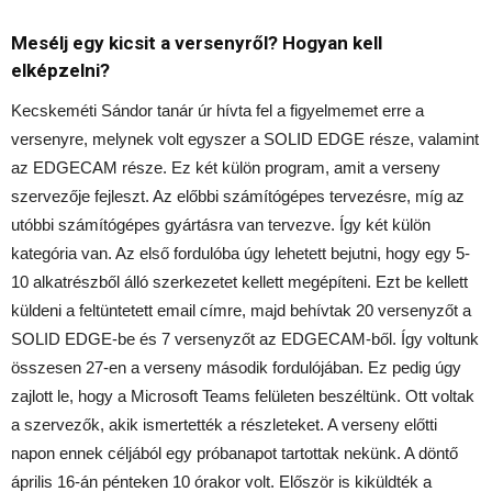
Mesélj egy kicsit a versenyről? Hogyan kell
elképzelni?
Kecskeméti Sándor tanár úr hívta fel a figyelmemet erre a
versenyre, melynek volt egyszer a SOLID EDGE része, valamint
az EDGECAM része. Ez két külön program, amit a verseny
szervezője fejleszt. Az előbbi számítógépes tervezésre, míg az
utóbbi számítógépes gyártásra van tervezve. Így két külön
kategória van. Az első fordulóba úgy lehetett bejutni, hogy egy 5-
10 alkatrészből álló szerkezetet kellett megépíteni. Ezt be kellett
küldeni a feltüntetett email címre, majd behívtak 20 versenyzőt a
SOLID EDGE-be és 7 versenyzőt az EDGECAM-ből. Így voltunk
összesen 27-en a verseny második fordulójában. Ez pedig úgy
zajlott le, hogy a Microsoft Teams felületen beszéltünk. Ott voltak
a szervezők, akik ismertették a részleteket. A verseny előtti
napon ennek céljából egy próbanapot tartottak nekünk. A döntő
április 16-án pénteken 10 órakor volt. Először is kiküldték a