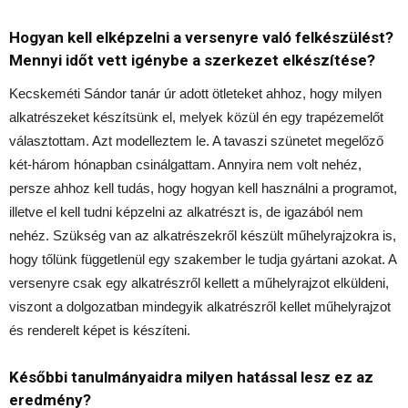
Hogyan kell elképzelni a versenyre való felkészülést?
Mennyi időt vett igénybe a szerkezet elkészítése?
Kecskeméti Sándor tanár úr adott ötleteket ahhoz, hogy milyen
alkatrészeket készítsünk el, melyek közül én egy trapézemelőt
választottam. Azt modelleztem le. A tavaszi szünetet megelőző
két-három hónapban csinálgattam. Annyira nem volt nehéz,
persze ahhoz kell tudás, hogy hogyan kell használni a programot,
illetve el kell tudni képzelni az alkatrészt is, de igazából nem
nehéz. Szükség van az alkatrészekről készült műhelyrajzokra is,
hogy tőlünk függetlenül egy szakember le tudja gyártani azokat. A
versenyre csak egy alkatrészről kellett a műhelyrajzot elküldeni,
viszont a dolgozatban mindegyik alkatrészről kellet műhelyrajzot
és renderelt képet is készíteni.
Későbbi tanulmányaidra milyen hatással lesz ez az
eredmény?