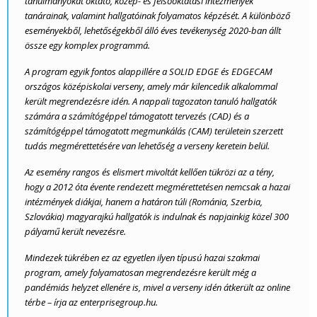
tanulmányokat oktató, közép- és felsőoktatási intézmények
tanárainak, valamint hallgatóinak folyamatos képzését. A különböző
eseményekből, lehetőségekből álló éves tevékenység 2020-ban állt
össze egy komplex programmá.
A program egyik fontos alappillére a SOLID EDGE és EDGECAM
országos középiskolai verseny, amely már kilencedik alkalommal
került megrendezésre idén. A nappali tagozaton tanuló hallgatók
számára a számítógéppel támogatott tervezés (CAD) és a
számítógéppel támogatott megmunkálás (CAM) területein szerzett
tudás megmérettetésére van lehetőség a verseny keretein belül.
Az esemény rangos és elismert mivoltát kellően tükrözi az a tény,
hogy a 2012 óta évente rendezett megmérettetésen nemcsak a hazai
intézmények diákjai, hanem a határon túli (Románia, Szerbia,
Szlovákia) magyarajkú hallgatók is indulnak és napjainkig közel 300
pályamű került nevezésre.
Mindezek tükrében ez az egyetlen ilyen típusú hazai szakmai
program, amely folyamatosan megrendezésre került
még a
pandémiás helyzet ellenére is, mivel a verseny idén átkerült az online
térbe – írja az enterprisegroup.hu.