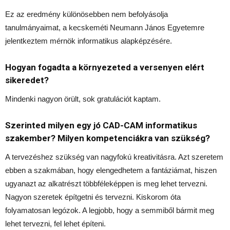
Ez az eredmény különösebben nem befolyásolja
tanulmányaimat, a kecskeméti Neumann János Egyetemre
jelentkeztem mérnök informatikus alapképzésére.
Hogyan fogadta a környezeted a versenyen elért
sikeredet?
Mindenki nagyon örült, sok gratulációt kaptam.
Szerinted milyen egy jó CAD-CAM informatikus
szakember? Milyen kompetenciákra van szükség?
A tervezéshez szükség van nagyfokú kreativitásra. Azt szeretem
ebben a szakmában, hogy elengedhetem a fantáziámat, hiszen
ugyanazt az alkatrészt többféleképpen is meg lehet tervezni.
Nagyon szeretek építgetni és tervezni. Kiskorom óta
folyamatosan legózok. A legjobb, hogy a semmiből bármit meg
lehet tervezni, fel lehet építeni.