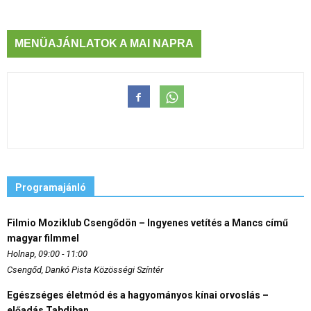
MENÜAJÁNLATOK A MAI NAPRA
Programajánló
Filmio Moziklub Csengődön – Ingyenes vetítés a Mancs című
magyar filmmel
Holnap, 09:00 - 11:00
Csengőd, Dankó Pista Közösségi Színtér
Egészséges életmód és a hagyományos kínai orvoslás –
előadás Tabdiban