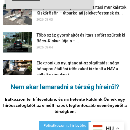
Folyamatosak a nyári karbantartási munkálatok
Kiskőrösön – útburkolati jeleket festenek és...
2026-08-05
Több száz gyorshajtót és ittas sofőrt szűrtek ki
Bács-Kiskun útjain –...
2026-08-04
Elektronikus nyugtaadat-szolgáltatás: négy
hónapos átállási időszakot biztosít a NAV a
vállalkozásoknak
2026-08-04
Nem akar lemaradni a térség híreiről?
Megjelent a 2026/2027-es tanév rendje – itt
vannak a legfontosabb dátumok
Iratkozzon fel hírlevelükre, és mi hetente küldünk Önnek egy
2026-08-03
hírösszefoglalót az elmúlt napok legfontosabb eseményeiről a
térségben.
Adatvédelmi nyilatkozat
Médiaajánlat
Impresszum
Feliratkozom a hírlevélre
HU