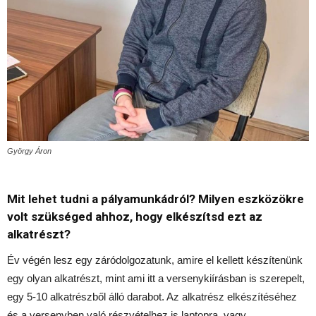
György Áron
Mit lehet tudni a pályamunkádról? Milyen eszközökre
volt szükséged ahhoz, hogy elkészítsd ezt az
alkatrészt?
Év végén lesz egy záródolgozatunk, amire el kellett készítenünk
egy olyan alkatrészt, mint ami itt a versenykiírásban is szerepelt,
egy 5-10 alkatrészből álló darabot. Az alkatrész elkészítéséhez
és a versenyben való részvételhez is laptopra, vagy