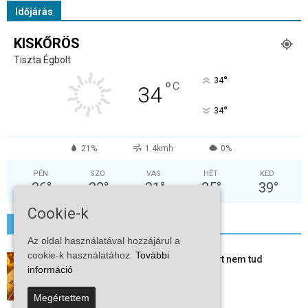
Időjárás
KISKŐRÖS
Tiszta Égbolt
°
34
°
C
34
°
34
21%
1.4kmh
0%
PÉN
SZO
VAS
HÉT
KED
36
°
32
°
31
°
35
°
39
°
Cookie-k
További hírek
Az oldal használatával hozzájárul a
cookie-k használatához.
További
Mi történik Európa felett? Ezért nem tud
információ
szabadulni a kontinens a...
2026-08-05
Megértettem