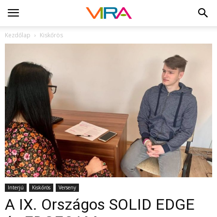
Kezdőlap
Kiskőrös
Interjú
Kiskőrös
Verseny
A IX. Országos SOLID EDGE