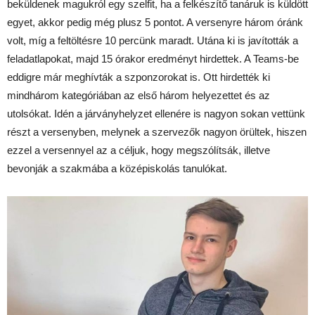
beküldenek magukról egy szelfit, ha a felkészítő tanáruk is küldött
egyet, akkor pedig még plusz 5 pontot. A versenyre három óránk
volt, míg a feltöltésre 10 percünk maradt. Utána ki is javították a
feladatlapokat, majd 15 órakor eredményt hirdettek. A Teams-be
eddigre már meghívták a szponzorokat is. Ott hirdették ki
mindhárom kategóriában az első három helyezettet és az
utolsókat. Idén a járványhelyzet ellenére is nagyon sokan vettünk
részt a versenyben, melynek a szervezők nagyon örültek, hiszen
ezzel a versennyel az a céljuk, hogy megszólítsák, illetve
bevonják a szakmába a középiskolás tanulókat.