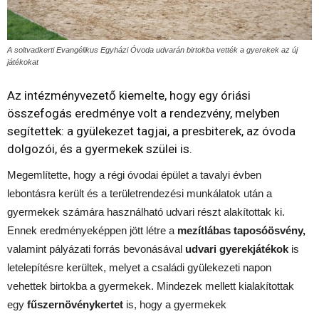
A soltvadkerti Evangélikus Egyházi Óvoda udvarán birtokba vették a gyerekek az új
játékokat
Az intézményvezető kiemelte, hogy egy óriási
összefogás eredménye volt a rendezvény, melyben
segítettek: a gyülekezet tagjai, a presbiterek, az óvoda
dolgozói, és a gyermekek szülei is.
Megemlítette, hogy a régi óvodai épület a tavalyi évben
lebontásra került és a területrendezési munkálatok után a
gyermekek számára használható udvari részt alakítottak ki.
Ennek eredményeképpen jött létre a
mezítlábas taposóösvény,
valamint pályázati forrás bevonásával
udvari gyerekjátékok
is
letelepítésre kerültek, melyet a családi gyülekezeti napon
vehettek birtokba a gyermekek. Mindezek mellett kialakítottak
egy
fűszernövénykertet
is, hogy a gyermekek