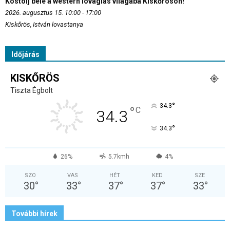
Kóstolj bele a western lovaglás világába Kiskőrösön!
2026. augusztus 15. 10:00 - 17:00
Kiskőrös, István lovastanya
Időjárás
KISKŐRÖS
Tiszta Égbolt
°
34.3
°
C
34.3
°
34.3
26%
5.7kmh
4%
SZO
VAS
HÉT
KED
SZE
30
°
33
°
37
°
37
°
33
°
További hírek