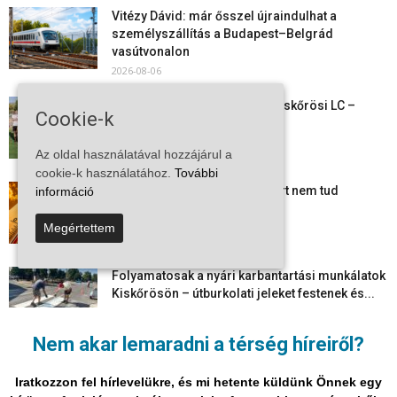
Vitézy Dávid: már ősszel újraindulhat a
személyszállítás a Budapest–Belgrád
vasútvonalon
2026-08-06
Megkezdte a felkészülést a Kiskőrösi LC –
Cookie-k
együtt maradt a keret,...
2026-08-06
Az oldal használatával hozzájárul a
cookie-k használatához.
További
Mi történik Európa felett? Ezért nem tud
információ
szabadulni a kontinens a...
2026-08-05
Megértettem
Folyamatosak a nyári karbantartási munkálatok
Kiskőrösön – útburkolati jeleket festenek és...
2026-08-05
Nem akar lemaradni a térség híreiről?
Több száz gyorshajtót és ittas sofőrt szűrtek ki
Bács-Kiskun útjain –...
Iratkozzon fel hírlevelükre, és mi hetente küldünk Önnek egy