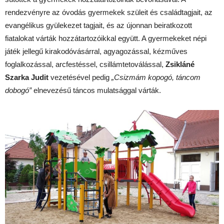
rendezvényre az óvodás gyermekek szüleit és családtagjait, az
evangélikus gyülekezet tagjait, és az újonnan beiratkozott
fiatalokat várták hozzátartozóikkal együtt. A gyermekeket népi
játék jellegű kirakodóvásárral, agyagozással, kézműves
foglalkozással, arcfestéssel, csillámtetoválással,
Zsikláné
Szarka Judit
vezetésével pedig
„Csizmám kopogó, táncom
dobogó”
elnevezésű táncos mulatsággal várták.