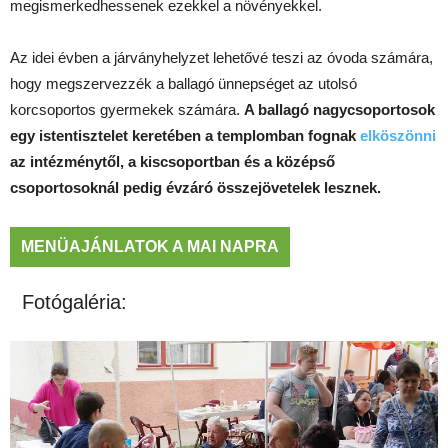
megismerkedhessenek ezekkel a növényekkel.
Az idei évben a járványhelyzet lehetővé teszi az óvoda számára,
hogy megszervezzék a ballagó ünnepséget az utolsó
korcsoportos gyermekek számára.
A ballagó nagycsoportosok
egy istentisztelet keretében a templomban fognak
elköszönni
az intézménytől, a kiscsoportban és a középső
csoportosoknál pedig évzáró összejövetelek lesznek.
MENÜAJÁNLATOK A MAI NAPRA
Fotógaléria: