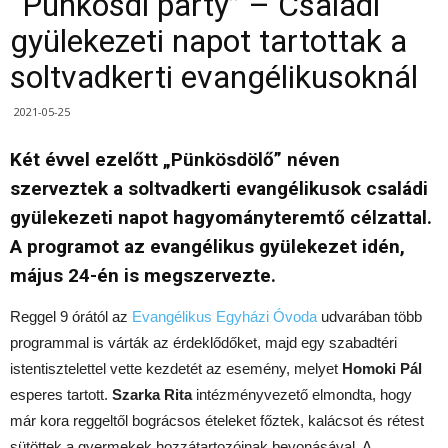
“Pünkösdi party” – Családi
gyülekezeti napot tartottak a
soltvadkerti evangélikusoknál
2021-05-25
Két évvel ezelőtt „Pünkösdölő” néven
szerveztek a soltvadkerti evangélikusok családi
gyülekezeti napot hagyományteremtő célzattal.
A programot az evangélikus gyülekezet idén,
május 24-én is megszervezte.
Reggel 9 órától az
Evangélikus Egyházi Óvoda
udvarában több
programmal is várták az érdeklődőket, majd egy szabadtéri
istentisztelettel vette kezdetét az esemény, melyet
Homoki Pál
esperes tartott.
Szarka Rita
intézményvezető elmondta, hogy
már kora reggeltől bográcsos ételeket főztek, kalácsot és rétest
sütöttek a gyermekek hozzátartozóinak bevonásával. A