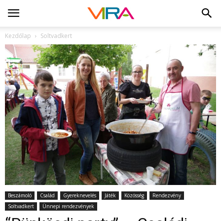
Kezdőlap
Soltvadkert
Beszámoló
Család
Gyereknevelés
Játék
Közösség
Rendezvény
Soltvadkert
Ünnepi rendezvények