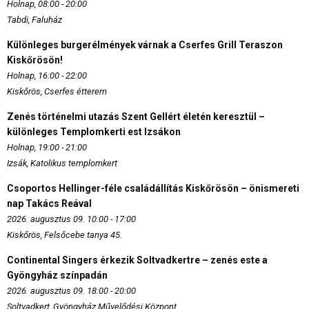
Holnap, 08:00 - 20:00
Tabdi, Faluház
Különleges burgerélmények várnak a Cserfes Grill Teraszon
Kiskőrösön!
Holnap, 16:00 - 22:00
Kiskőrös, Cserfes étterem
Zenés történelmi utazás Szent Gellért életén keresztül –
különleges Templomkerti est Izsákon
Holnap, 19:00 - 21:00
Izsák, Katolikus templomkert
Csoportos Hellinger-féle családállítás Kiskőrösön – önismereti
nap Takács Reával
2026. augusztus 09. 10:00 - 17:00
Kiskőrös, Felsőcebe tanya 45.
Continental Singers érkezik Soltvadkertre – zenés este a
Gyöngyház színpadán
2026. augusztus 09. 18:00 - 20:00
Soltvadkert, Gyöngyház Művelődési Központ