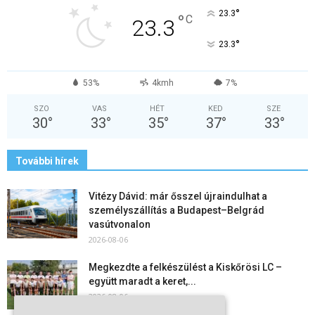
°
23.3
°
C
23.3
°
23.3
53%
4kmh
7%
SZO
VAS
HÉT
KED
SZE
30
°
33
°
35
°
37
°
33
°
További hírek
Vitézy Dávid: már ősszel újraindulhat a
személyszállítás a Budapest–Belgrád
vasútvonalon
2026-08-06
Megkezdte a felkészülést a Kiskőrösi LC –
együtt maradt a keret,...
2026-08-06