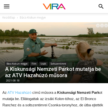
Kezdőlap
Bács-Kiskun megye
Bács-Kiskun megye
Film
Izsák
Soltszentimre
A Kiskunsági Nemzeti Parkot mutatja be
az ATV Hazahúzó műsora
2021-08-18
Az
ATV Hazahúzó
című műsora a
Kiskunsági Nemzeti Park
ot
mutatja be. Ellátogattak az izsáki Kolon-tóhoz, az El Bronco
Ranchez és a soltszentimrei Csonka-toronyhoz, de útba ejtették