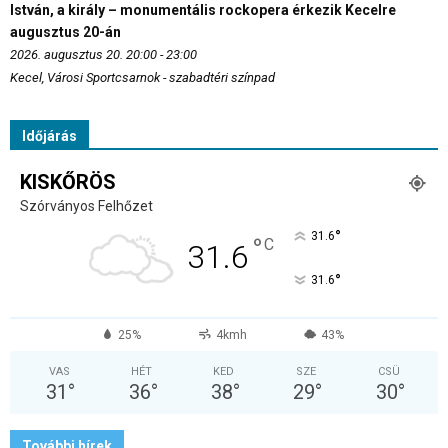
István, a király – monumentális rockopera érkezik Kecelre
augusztus 20-án
2026. augusztus 20. 20:00 - 23:00
Kecel, Városi Sportcsarnok - szabadtéri színpad
Időjárás
KISKŐRÖS
Szórványos Felhőzet
°
31.6
°
C
31.6
°
31.6
25%
4kmh
43%
VAS
HÉT
KED
SZE
CSÜ
31
°
36
°
38
°
29
°
30
°
További hírek