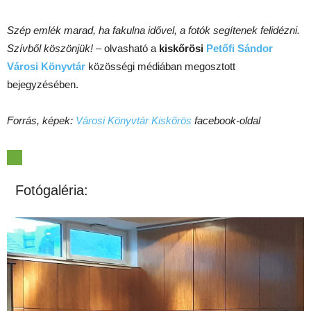
Szép emlék marad, ha fakulna idővel, a fotók segítenek felidézni.
Szívből köszönjük!
– olvasható a
kiskőrösi
Petőfi Sándor
Városi Könyvtár
közösségi médiában megosztott
bejegyzésében.
Forrás, képek:
Városi Könyvtár Kiskőrös
facebook-oldal
Fotógaléria: