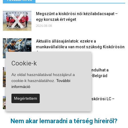
Megszűnt a kiskőrösi női kézilabdacsapat –
egy korszak ért véget
2026-08-08
Aktuális állásajánlatok: ezekre a
munkavállalókra van most szükség Kiskőrösön
és a...
2026-08-07
Cookie-k
Vitézy Dávid: már ősszel újraindulhat a
Az oldal használatával hozzájárul a
személyszállítás a Budapest–Belgrád
cookie-k használatához.
További
vasútvonalon
információ
2026-08-06
Megértettem
Megkezdte a felkészülést a Kiskőrösi LC –
együtt maradt a keret,...
2026-08-06
Nem akar lemaradni a térség híreiről?
Mi történik Európa felett? Ezért nem tud