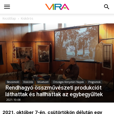
Kezdőlap
Kiskőrös
Beszámoló
Kiskőrös
Művészet
Országos Könyvtári Napok
Programok
Rendhagyó összművészeti produkciót
láthattak és hallhattak az egybegyűltek
2021-10-08
2021. október 7-én, csütörtökön délután egy