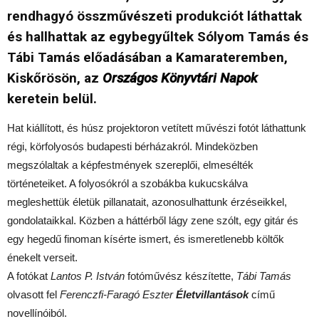
rendhagyó összművészeti produkciót láthattak
és hallhattak az egybegyűltek Sólyom Tamás és
Tábi Tamás előadásában a Kamarateremben,
Kiskőrösön, az
Országos Könyvtári Napok
keretein belül.
Hat kiállított, és húsz projektoron vetített művészi fotót láthattunk
régi, körfolyosós budapesti bérházakról. Mindeközben
megszólaltak a képfestmények szereplői, elmesélték
történeteiket. A folyosókról a szobákba kukucskálva
megleshettük életük pillanatait, azonosulhattunk érzéseikkel,
gondolataikkal. Közben a háttérből lágy zene szólt, egy gitár és
egy hegedű finoman kísérte ismert, és ismeretlenebb költők
énekelt verseit.
A fotókat
Lantos P. István
fotóművész készítette,
Tábi Tamás
olvasott fel
Ferenczfi-Faragó Eszter
Életvillantások
című
novellínóiból.