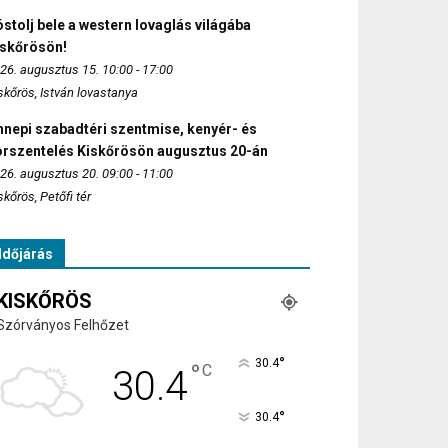
stolj bele a western lovaglás világába
iskőrösön!
26. augusztus 15. 10:00 - 17:00
skőrös, István lovastanya
nepi szabadtéri szentmise, kenyér- és
orszentelés Kiskőrösön augusztus 20-án
26. augusztus 20. 09:00 - 11:00
skőrös, Petőfi tér
Időjárás
KISKŐRÖS
Szórványos Felhőzet
°
30.4
°
C
30.4
°
30.4