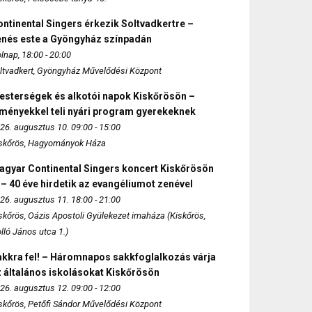
ntinental Singers érkezik Soltvadkertre –
enés este a Gyöngyház színpadán
lnap, 18:00 - 20:00
ltvadkert, Gyöngyház Művelődési Központ
esterségek és alkotói napok Kiskőrösön –
lményekkel teli nyári program gyerekeknek
26. augusztus 10. 09:00 - 15:00
skőrös, Hagyományok Háza
agyar Continental Singers koncert Kiskőrösön
 – 40 éve hirdetik az evangéliumot zenével
26. augusztus 11. 18:00 - 21:00
skőrös, Oázis Apostoli Gyülekezet imaháza (Kiskőrös,
lló János utca 1.)
akkra fel! – Háromnapos sakkfoglalkozás várja
 általános iskolásokat Kiskőrösön
26. augusztus 12. 09:00 - 12:00
skőrös, Petőfi Sándor Művelődési Központ