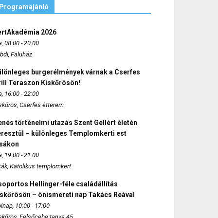
Programajánló
ertAkadémia 2026
, 08:00 - 20:00
bdi, Faluház
ülönleges burgerélmények várnak a Cserfes
ill Teraszon Kiskőrösön!
, 16:00 - 22:00
skőrös, Cserfes étterem
nés történelmi utazás Szent Gellért életén
eresztül – különleges Templomkerti est
zsákon
, 19:00 - 21:00
sák, Katolikus templomkert
oportos Hellinger-féle családállítás
iskőrösön – önismereti nap Takács Reával
lnap, 10:00 - 17:00
skőrös, Felsőcebe tanya 45.