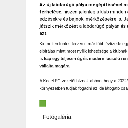
Az új labdarúgó pálya megépítésével me
terhelése
, hiszen jelenleg a klub minden
edzésekre és bajnoki mérkőzésekre is. Je
játszik mérkőzést a labdarúgó pályán és 
ezt.
Kiemelten fontos terv volt már több évtizede egy
elbírálás miatt most nyílik lehetősége a klubnak
is kap egy teljesen új, és modern locsoló re
vállalta magára
.
A Kecel FC vezetői bíznak abban, hogy a 2022
környezetben tudják fogadni az ide látogató csa
Fotógaléria: