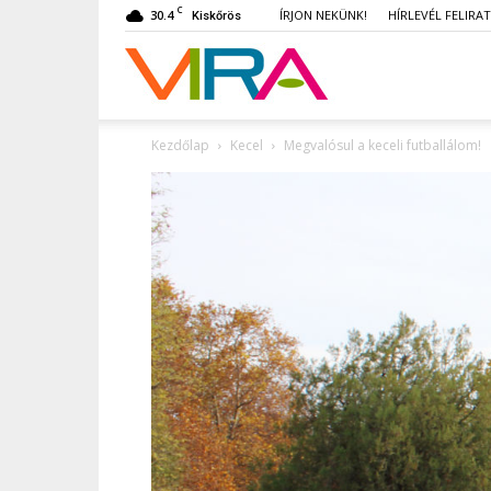
C
30.4
ÍRJON NEKÜNK!
HÍRLEVÉL FELIRA
Kiskőrös
VIRA
Kezdőlap
Kecel
Megvalósul a keceli futballálom!