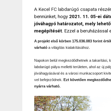
A Kecel FC labdarúgó csapata
részé
bennünket, hogy
2021. 11. 05-ei dá
jóváhagyó határozatot, mely lehet
megépítését
. Ezzel a beruházással 
A projekt első körben 175.036.083 forint érté
várható
a világítás kialakításához.
Napokon belül megkezdődhetnek a takarítási, lom
labdarúgó pálya melletti területen, ahol az új p
jóváhagyásával és a városi munkacsoport kivite
vel befejeződnek.
Ezt követően megkezdődhet 
nyárra várható.