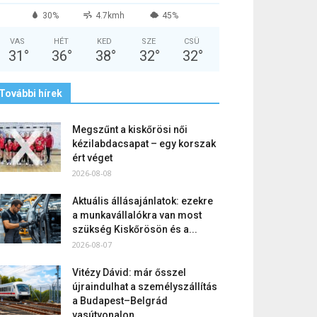
30%
4.7kmh
45%
VAS
HÉT
KED
SZE
CSÜ
31
°
36
°
38
°
32
°
32
°
További hírek
Megszűnt a kiskőrösi női
kézilabdacsapat – egy korszak
ért véget
2026-08-08
Aktuális állásajánlatok: ezekre
a munkavállalókra van most
szükség Kiskőrösön és a...
2026-08-07
Vitézy Dávid: már ősszel
újraindulhat a személyszállítás
a Budapest–Belgrád
vasútvonalon