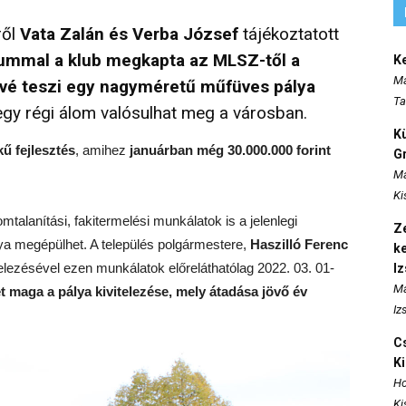
ről
Vata Zalán és Verba József
tájékoztatott
tummal a klub megkapta az MLSZ-től a
K
Ma
ővé teszi egy nagyméretű műfüves pálya
Ta
egy régi álom valósulhat meg a városban.
K
kű fejlesztés
, amihez
januárban még 30.000.000 forint
Gr
Ma
Ki
talanítási, fakitermelési munkálatok is a jelenlegi
Ze
álya megépülhet. A település polgármestere,
Haszilló Ferenc
k
lezésével ezen munkálatok előreláthatólag 2022. 03. 01-
I
Ma
maga a pálya kivitelezése, mely átadása jövő év
Iz
Cs
K
Ho
Ki