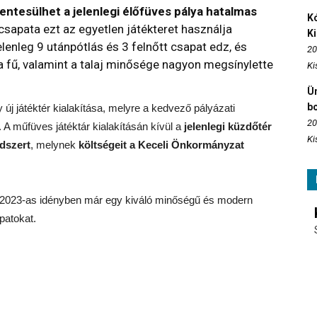
ntesülhet a jelenlegi élőfüves pálya hatalmas
Kó
 csapata ezt az egyetlen játékteret használja
K
lenleg 9 utánpótlás és 3 felnőtt csapat edz, és
20
a fű, valamint a talaj minősége nagyon megsínylette
Ki
Ün
b
 új játéktér kialakítása, melyre a kedvező pályázati
20
. A műfüves játéktár kialakításán kívül a
jelenlegi küzdőtér
Ki
ndszert
, melynek
költségeit a Keceli Önkormányzat
/2023-as idényben már egy kiváló minőségű és modern
patokat.