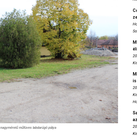
Co
z
Ho
So
M
é
20
Ki
M
is
20
Ki
Ho
S
az
20
 új nagyméretű műfüves labdarúgó pálya
Ki