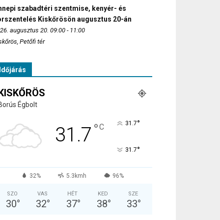
nepi szabadtéri szentmise, kenyér- és
orszentelés Kiskőrösön augusztus 20-án
26. augusztus 20. 09:00 - 11:00
skőrös, Petőfi tér
Időjárás
KISKŐRÖS
Borús Égbolt
°
31.7
°
C
31.7
°
31.7
32%
5.3kmh
96%
SZO
VAS
HÉT
KED
SZE
30
°
32
°
37
°
38
°
33
°