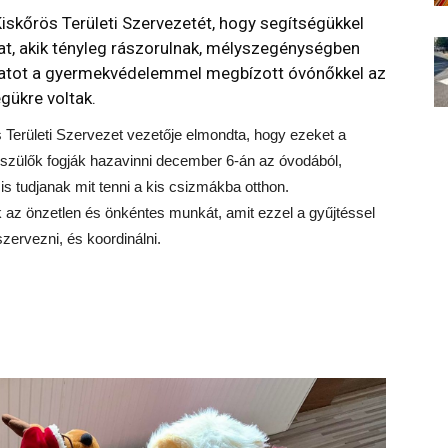
iskőrös Területi Szervezetét, hogy segítségükkel
t, akik tényleg rászorulnak, mélyszegénységben
solatot a gyermekvédelemmel megbízott óvónőkkel az
égükre voltak.
 Területi Szervezet vezetője elmondta, hogy ezeket a
szülők fogják hazavinni december 6-án az óvodából,
s tudjanak mit tenni a kis csizmákba otthon.
az önzetlen és önkéntes munkát, amit ezzel a gyűjtéssel
zervezni, és koordinálni.