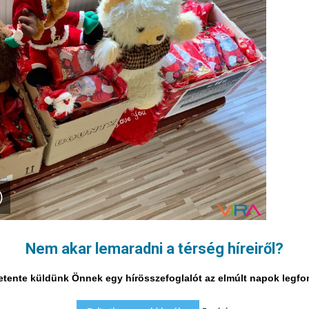
)
Nem akar lemaradni a térség híreiről?
i hetente küldünk Önnek egy hírösszefoglalót az elmúlt napok legf