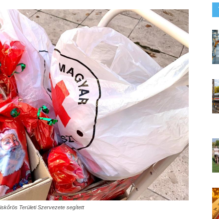
kőrös Területi Szervezete segített