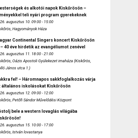
esterségek és alkotói napok Kiskőrösön –
lményekkel teli nyári program gyerekeknek
26. augusztus 10. 09:00 - 15:00
skőrös, Hagyományok Háza
agyar Continental Singers koncert Kiskőrösön
 – 40 éve hirdetik az evangéliumot zenével
26. augusztus 11. 18:00 - 21:00
skőrös, Oázis Apostoli Gyülekezet imaháza (Kiskőrös,
lló János utca 1.)
akkra fel! – Háromnapos sakkfoglalkozás várja
 általános iskolásokat Kiskőrösön
26. augusztus 12. 09:00 - 12:00
skőrös, Petőfi Sándor Művelődési Központ
stolj bele a western lovaglás világába
iskőrösön!
26. augusztus 15. 10:00 - 17:00
skőrös, István lovastanya