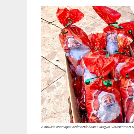
A mikulás csomagok szétosztásában a Magyar Vöröskereszt Kis