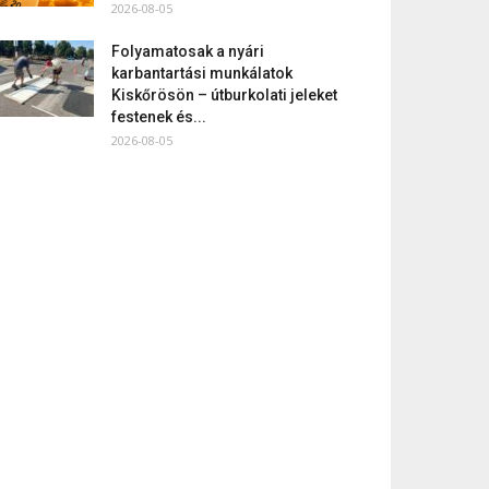
2026-08-05
Folyamatosak a nyári
karbantartási munkálatok
Kiskőrösön – útburkolati jeleket
festenek és...
2026-08-05