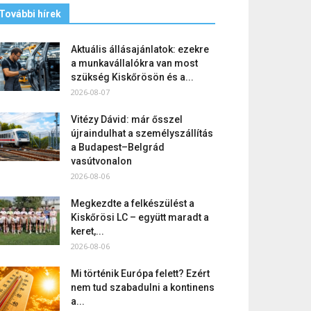
További hírek
Aktuális állásajánlatok: ezekre
a munkavállalókra van most
szükség Kiskőrösön és a...
2026-08-07
Vitézy Dávid: már ősszel
újraindulhat a személyszállítás
a Budapest–Belgrád
vasútvonalon
2026-08-06
Megkezdte a felkészülést a
Kiskőrösi LC – együtt maradt a
keret,...
2026-08-06
Mi történik Európa felett? Ezért
nem tud szabadulni a kontinens
a...