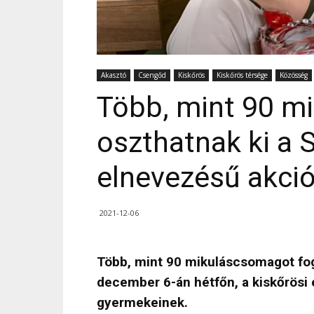
Akasztó
Csengőd
Kiskőrös
Kiskőrös térsége
Közösség
Több, mint 90 m
oszthatnak ki a 
elnevezésű akci
2021-12-06
Több, mint 90 mikuláscsomagot fog
december 6-án hétfőn, a kiskőrösi 
gyermekeinek.