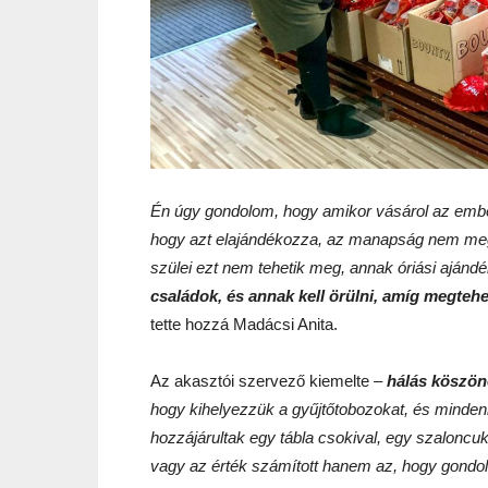
Én úgy gondolom, hogy amikor vásárol az ember
hogy azt elajándékozza, az manapság nem meg
szülei ezt nem tehetik meg, annak óriási ajándé
családok, és annak kell örülni, amíg megteh
tette hozzá Madácsi Anita.
Az akasztói szervező kiemelte –
hálás köszöne
hogy kihelyezzük a gyűjtőtobozokat, és minden
hozzájárultak egy tábla csokival, egy szalonc
vagy az érték számított hanem az, hogy gondolt