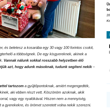
Ün
b
20
Ki
, és beletesz a kosarába egy 30 vagy 100 forintos csokit,
terhelő a többségnek. De egy kisgyereknek, akinek a
k.
Vannak nálunk sokkal rosszabb helyzetben élő
etjük azt, hogy adunk másoknak, tudunk segíteni nekik
–
ttel tartozom
a gyűjtőpontoknak, amiért megengedték,
kinek, aki ebben részt vett. Köszönöm azoknak, akik
ukorral, vagy egy nyalókával. Hiszen nem a mennyiség,
 a gyerekekre, és örömet szeretett volna nekik szerezni.