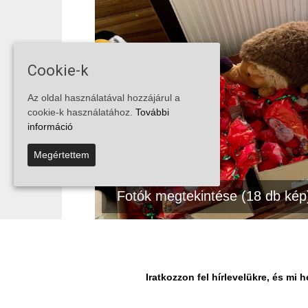
Cookie-k
Az oldal használatával hozzájárul a
cookie-k használatához.
További
információ
Megértettem
Fotók megtekintése (18 db kép
MEGOSZTÁS
Facebook
Iratkozzon fel hírlevelükre, és m