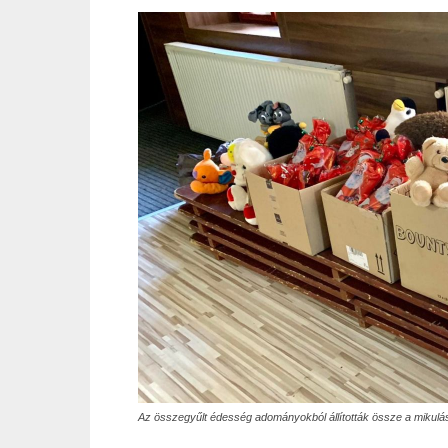
Az összegyűlt édesség adományokból állították össze a mikul