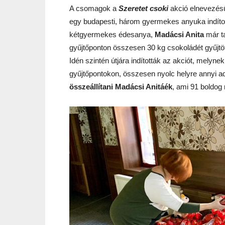
A csomagok a
Szeretet csoki
akció elnevezés
egy budapesti, három gyermekes anyuka indítot
kétgyermekes édesanya,
Madácsi Anita
már ta
gyűjtőponton összesen 30 kg csokoládét gyűjtö
Idén szintén útjára indították az akciót, mely
gyűjtőpontokon, összesen nyolc helyre annyi 
összeállítani Madácsi Anitáék
, ami 91 boldog