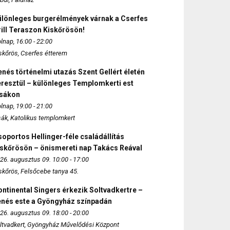
ülönleges burgerélmények várnak a Cserfes
ill Teraszon Kiskőrösön!
lnap, 16:00 - 22:00
skőrös, Cserfes étterem
nés történelmi utazás Szent Gellért életén
eresztül – különleges Templomkerti est
zsákon
lnap, 19:00 - 21:00
sák, Katolikus templomkert
oportos Hellinger-féle családállítás
iskőrösön – önismereti nap Takács Reával
26. augusztus 09. 10:00 - 17:00
skőrös, Felsőcebe tanya 45.
ntinental Singers érkezik Soltvadkertre –
enés este a Gyöngyház színpadán
26. augusztus 09. 18:00 - 20:00
ltvadkert, Gyöngyház Művelődési Központ