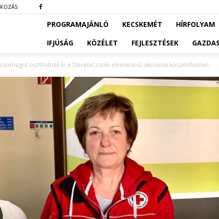
TKOZÁS
PROGRAMAJÁNLÓ
KECSKEMÉT
HÍRFOLYAM
IFJÚSÁG
KÖZÉLET
FEJLESZTÉSEK
GAZDA
csomagot oszthatnak ki a Szeretet csoki elnevezésű akciónak köszönhetően