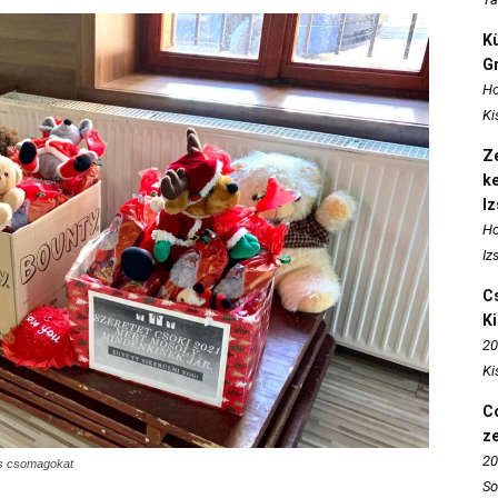
K
Gr
Ho
Ki
Ze
k
I
Ho
Iz
Cs
K
20
Ki
Co
z
20
ás csomagokat
So