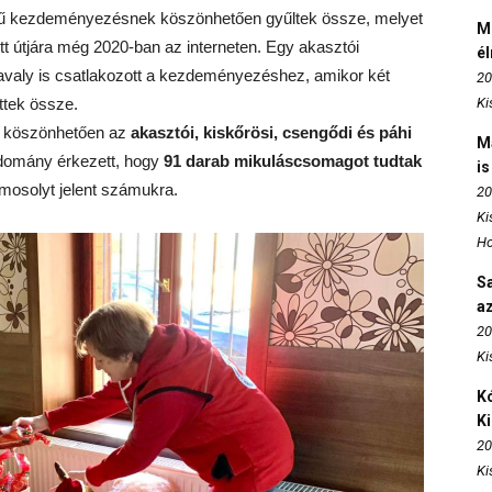
ű kezdeményezésnek köszönhetően gyűltek össze, melyet
M
t útjára még 2020-ban az interneten. Egy akasztói
é
valy is csatlakozott a kezdeményezéshez, amikor két
20
ttek össze.
Ki
nek köszönhetően az
akasztói, kiskőrösi, csengődi és páhi
M
adomány érkezett, hogy
91 darab mikuláscsomagot tudtak
is
 mosolyt jelent számukra.
20
Ki
Ho
S
az
20
Ki
Kó
K
20
Ki