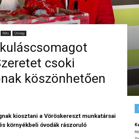
Páhi
Ünnep
ikuláscsomagot
Szeretet csoki
ónak köszönhetően
nak kiosztani a Vöröskereszt munkatársai
és környékbeli óvodák rászoruló
K
Ho
Ta