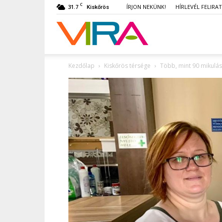
C
31.7
ÍRJON NEKÜNK!
HÍRLEVÉL FELIRA
Kiskőrös
VIRA
Kezdőlap
Kiskőrös térsége
Több, mint 90 mikulás