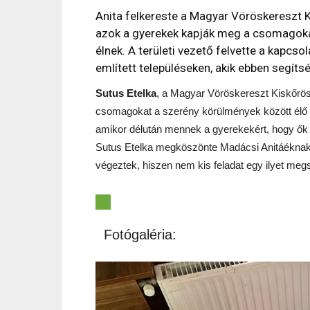
Anita felkereste a Magyar Vöröskereszt K
azok a gyerekek kapják meg a csomagoka
élnek. A területi vezető felvette a kapc
említett településeken, akik ebben segíts
Sutus Etelka
, a Magyar Vöröskereszt Kiskőrös
csomagokat a szerény körülmények között élő 
amikor délután mennek a gyerekekért, hogy ők i
Sutus Etelka megköszönte Madácsi Anitáéknak 
végeztek, hiszen nem kis feladat egy ilyet megs
Fotógaléria: