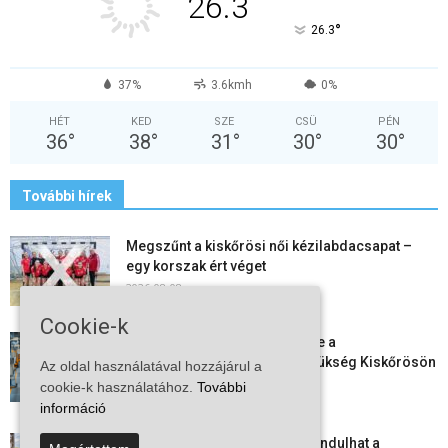
26.3
°
26.3
37%
3.6kmh
0%
HÉT
KED
SZE
CSÜ
PÉN
36
°
38
°
31
°
30
°
30
°
További hírek
Megszűnt a kiskőrösi női kézilabdacsapat –
egy korszak ért véget
2026-08-08
Cookie-k
Aktuális állásajánlatok: ezekre a
munkavállalókra van most szükség Kiskőrösön
Az oldal használatával hozzájárul a
és a...
cookie-k használatához.
További
2026-08-07
információ
Vitézy Dávid: már ősszel újraindulhat a