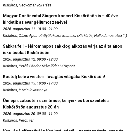
Kiskőrös, Hagyományok Háza
Magyar Continental Singers koncert Kiskőrösön is – 40 éve
hirdetik az evangéliumot zenével
2026. augusztus 11. 18:00 - 21:00
Kiskőrös, Oázis Apostoli Gyülekezet imaháza (Kiskőrös, Holló János utca 1.)
Sakkra fel! – Háromnapos sakkfoglalkozás várja az általános
iskolásokat Kiskőrösön
2026. augusztus 12. 09:00 - 12:00
Kiskőrös, Petőfi Sándor Művelődési Központ
Kóstolj bele a western lovaglás világába Kiskőrösön!
2026. augusztus 15. 10:00 - 17:00
Kiskőrös, István lovastanya
Ünnepi szabadtéri szentmise, kenyér- és borszentelés
Kiskőrösön augusztus 20-án
2026. augusztus 20. 09:00 - 11:00
Kiskőrös, Petőfi tér
Vad- és Halfesztivál a Vadkerti-tónál – gasztronómia, zene és