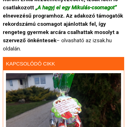
csatlakozott
„A hagyj el egy Mikulás-csomagot”
elnevezésű programhoz. Az adakozó támogatók
rekordszámú csomagot ajánlottak fel, így
rengeteg gyermek arcára csalhattak mosolyt a
szervező önkéntesek
– olvasható az izsak.hu
oldalán.
KAPCSOLÓDÓ CIKK