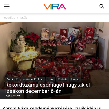
Kezdőlap
Izsák
Beszámoló
Így ünneplünk mi
Izsák
Közösség
Ünnep
Rekordszámú csomagot hagytak el
Izsákon december 6-án
2021-12-07
Korom Erika kezdeményezésére, Izsák idén is