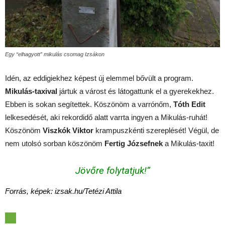
Egy “elhagyott” mikulás csomag Izsákon
Idén, az eddigiekhez képest új elemmel bővült a program.
Mikulás-taxival
jártuk a várost és látogattunk el a gyerekekhez.
Ebben is sokan segítettek. Köszönöm a varrónőm,
Tóth Edit
lelkesedését, aki rekordidő alatt varrta ingyen a Mikulás-ruhát!
Köszönöm
Viszkók Viktor
krampuszkénti szereplését! Végül, de
nem utolsó sorban köszönöm
Fertig Józsefnek
a Mikulás-taxit!
Jövőre folytatjuk!”
Forrás, képek:
izsak.hu
/Tetézi Attila