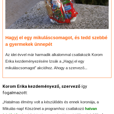
Hagyj el egy mikuláscsomagot, és tedd szebbé
a gyermekek ünnepét
Az idei évvel már harmadik alkalommal csatlakozik Korom
Erika kezdeményezésére Izsák a „Hagyj el egy
mikuláscsomagot” akcióhoz. Ahogy a szervező...
Korom Erika kezdeményező, szervező
így
fogalmazott:
„Hatalmas élmény volt a készülődés és ennek koronája, a
Mikulás-nap! Köszönet a programhoz csatlakozó
hatvan