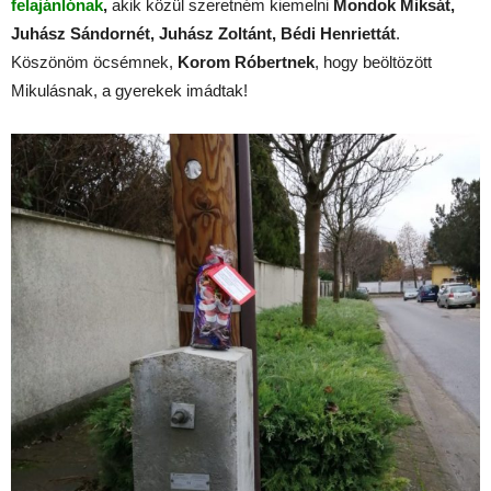
felajánlónak
,
akik közül szeretném kiemelni
Mondok Miksát,
Juhász Sándornét, Juhász Zoltánt, Bédi Henriettát
.
Köszönöm öcsémnek,
Korom Róbertnek
, hogy beöltözött
Mikulásnak, a gyerekek imádtak!