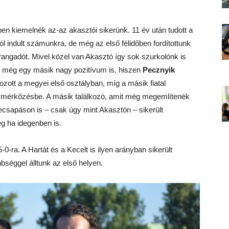
ppen kiemelnék az-az akasztói sikerünk. 11 év után tudott a
l indult számunkra, de még az első félidőben fordítottunk
ngadót. Mivel közel van Akasztó így sok szurkolónk is
olt még egy másik nagy pozitívum is, hiszen
Pecznyik
zott a megyei első osztályban, míg a másik fiatal
 a mérkőzésbe. A másik találkozó, amit még megemlítenék
ecsapáson is – csak úgy mint Akasztón – sikerült
ég ha idegenben is.
0-ra. A Hartát és a Kecelt is ilyen arányban sikerült
bséggel álltunk az első helyen.