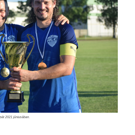
pát 2021 júniusában.