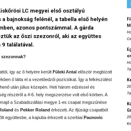
Kiskőrösi LC megyei első osztályú
a bajnokság felénél, a tabella első helyén
Fi
M
temben, azonos pontszámmal. A gárda
Ho
ztük az őszi szezonról, aki az együttes
Cs
 9 találatával.
E
o
es szezonnak?
Ho
Ta
ttól, így az ő helyére került
Füleki Antal
először megbízott
kben ő látta el a vezetőedzői pozíciókat. Így a felkészülést
K
20
ihenő után július közepén. Heti három edzéssel és
Ta
ég részéről a 4-6. hely megszerzése volt első körben. A
 majd a Szabadszállási megye 1-es csapat megszűnése
K
Roland
és
Pekker Roland
érkezett. Az ifjúsági csapatból
Gr
20
lnőtt együttesbe, a kapuba érkezett a szerbiai
Paunovic
Ki