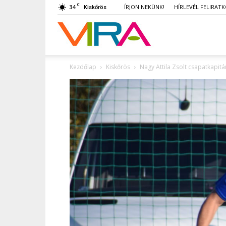
C
34
ÍRJON NEKÜNK!
HÍRLEVÉL FELIRAT
Kiskőrös
VIRA
Kezdőlap
Kiskőrös
Nagy Attila Zsolt csapatkapitá