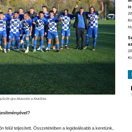
M
is
20
Ki
Ho
S
az
20
Ki
győzőtt újra Akasztón a Kiskőrös.
ljesítményével?
 felül teljesített. Összetételben a legideálisabb a keretünk,