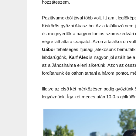
hozzáteszem.
Pozitívumokból jóval több volt. Itt amit legfőké
Kiskőrös győzni Akasztón. Az a találkozó nem jó
és megnyertük a nagyon fontos szomszédvári ra
végre láthatta a csapatot. Azon a találkozón v
Gábor
tehetséges ifjúsági játékosunk bemutatko
labdarúgónk,
Karf Alex
is nagyon jól szállt be
az a Jánoshalma elleni sikerünk. Azon az össz
fordítanunk és otthon tartani a három pontot, m
Illetve az első két mérkőzésen pedig győztünk 5-
legyőznünk. Így két meccs után 10-0-s gólkülön