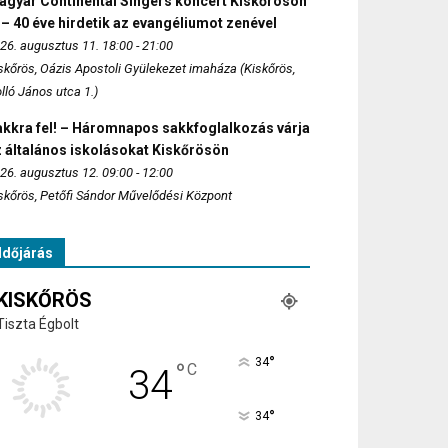
agyar Continental Singers koncert Kiskőrösön
 – 40 éve hirdetik az evangéliumot zenével
26. augusztus 11. 18:00 - 21:00
skőrös, Oázis Apostoli Gyülekezet imaháza (Kiskőrös,
lló János utca 1.)
akkra fel! – Háromnapos sakkfoglalkozás várja
 általános iskolásokat Kiskőrösön
26. augusztus 12. 09:00 - 12:00
skőrös, Petőfi Sándor Művelődési Központ
Időjárás
KISKŐRÖS
Tiszta Égbolt
°
34
°
C
34
°
34