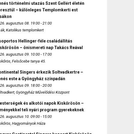
nés történelmi utazás Szent Gellért életén
eresztül – különleges Templomkerti est
zsákon
26. augusztus 08. 19:00 - 21:00
sák, Katolikus templomkert
oportos Hellinger-féle családállítás
iskőrösön – önismereti nap Takács Reával
26. augusztus 09. 10:00 - 17:00
skőrös, Felsőcebe tanya 45.
ntinental Singers érkezik Soltvadkertre –
enés este a Gyöngyház színpadán
26. augusztus 09. 18:00 - 20:00
ltvadkert, Gyöngyház Művelődési Központ
esterségek és alkotói napok Kiskőrösön –
lményekkel teli nyári program gyerekeknek
26. augusztus 10. 09:00 - 15:00
skőrös, Hagyományok Háza