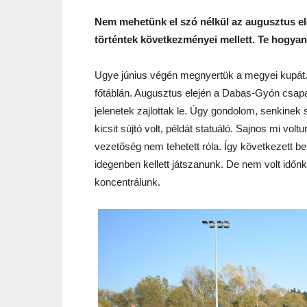
Nem mehetünk el szó nélkül az augusztus e
történtek következményei mellett. Te hogyan
Ugye június végén megnyertük a megyei kupát. 
főtáblán. Augusztus elején a Dabas-Gyón csapa
jelenetek zajlottak le. Úgy gondolom, senkinek
kicsit sújtó volt, példát statuáló. Sajnos mi vo
vezetőség nem tehetett róla. Így következett 
idegenben kellett játszanunk. De nem volt idő
koncentrálunk.