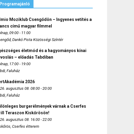
Programajánló
lmio Moziklub Csengődön – Ingyenes vetítés a
ancs című magyar filmmel
lnap, 09:00 - 11:00
engőd, Dankó Pista Közösségi Színtér
gészséges életmód és a hagyományos kínai
rvoslás – előadás Tabdiban
lnap, 17:00 - 19:00
bdi, Faluház
ertAkadémia 2026
26. augusztus 08. 08:00 - 20:00
bdi, Faluház
ülönleges burgerélmények várnak a Cserfes
ill Teraszon Kiskőrösön!
26. augusztus 08. 16:00 - 22:00
skőrös, Cserfes étterem