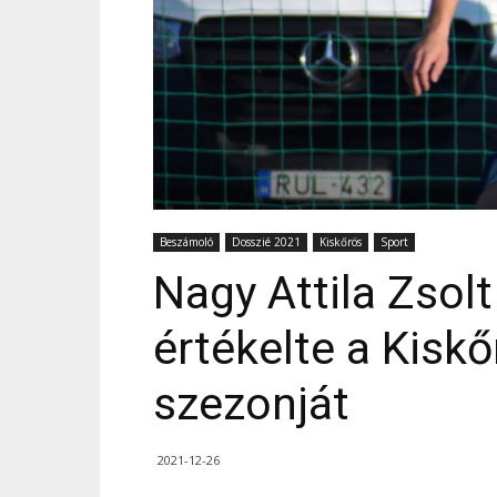
Beszámoló
Dosszié 2021
Kiskőrös
Sport
Nagy Attila Zsol
értékelte a Kiskő
szezonját
2021-12-26