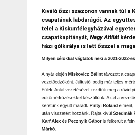
Kiváló őszi szezonon vannak túl a 
csapatának labdarúgói. Az együttes 
telel a Kiskunfélegyházával egye
csapatkapitányát,
Nagy Attilát
kérde
házi gólkirálya is lett ősszel a maga
Milyen célokkal vágtatok neki a 2021-2022-
A nyár elején
Miskovicz Bálint
távozott a csapa
vezetőedzőként. Júliustól pedig már teljes mérté
Füleki Antal vezetésével kezdtük meg a rövid p
edzőmérkőzésekkel készültünk. A cél a vezetős
keretünk együtt maradt.
Pintyi Roland
elment,
után visszatért hozzánk. Rajta kívül
Szedmák 
Karf Alex
és
Pecznyik Gábor
is felkerült a fe
Márkó
.