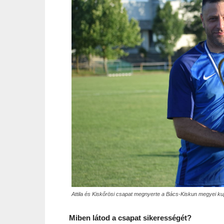
Attila és Kiskőrösi csapat megnyerte a Bács-Kiskun megyei ku
Miben látod a csapat sikerességét?