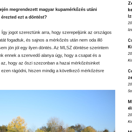
Ze
lején megrendezett magyar kupamérkőzés utáni
k
I
 érezted ezt a döntést?
20
Iz
Így jogot szereztünk arra, hogy szerepeljünk az országos
tát fogadtuk, és sajnos a mérkőzés után nem oda illő
Cs
K
 sem jön jól egy ilyen döntés. Az MLSZ döntése szerintem
20
ltunk ennek a szenvedő alanya úgy, hogy a csapat és a
Ki
be az, hogy az őszi szezonban a hazai mérkőzésinket
nk ezen rágódni, hiszen mindig a következő mérkőzésre
Co
z
20
So
M
é
20
Ki