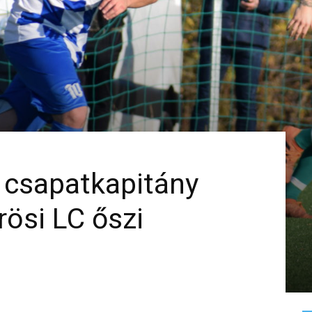
t csapatkapitány
rösi LC őszi