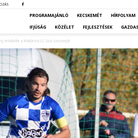
KOZÁS
PROGRAMAJÁNLÓ
KECSKEMÉT
HÍRFOLYAM
IFJÚSÁG
KÖZÉLET
FEJLESZTÉSEK
GAZDA
ny értékelte a Kiskőrösi LC őszi szezonját