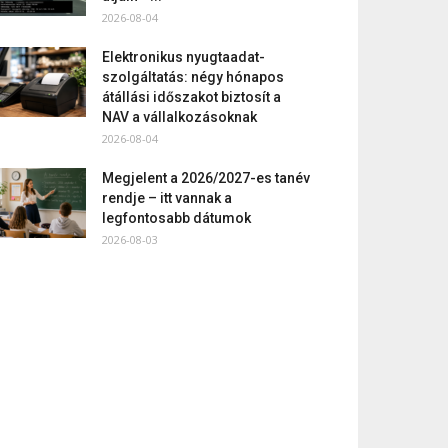
2026-08-04
Elektronikus nyugtaadat-
szolgáltatás: négy hónapos
átállási időszakot biztosít a
NAV a vállalkozásoknak
2026-08-04
Megjelent a 2026/2027-es tanév
rendje – itt vannak a
legfontosabb dátumok
2026-08-03