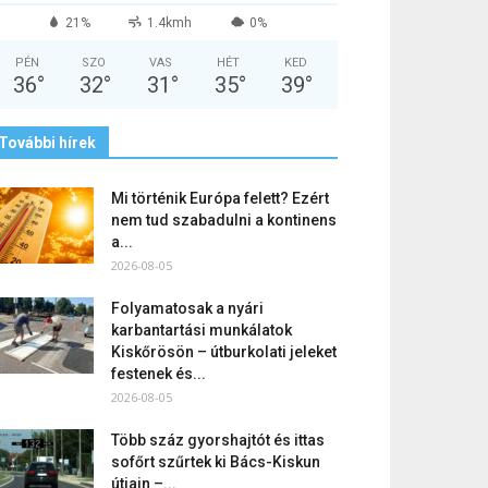
21%
1.4kmh
0%
PÉN
SZO
VAS
HÉT
KED
36
°
32
°
31
°
35
°
39
°
További hírek
Mi történik Európa felett? Ezért
nem tud szabadulni a kontinens
a...
2026-08-05
Folyamatosak a nyári
karbantartási munkálatok
Kiskőrösön – útburkolati jeleket
festenek és...
2026-08-05
Több száz gyorshajtót és ittas
sofőrt szűrtek ki Bács-Kiskun
útjain –...