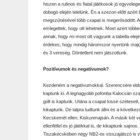
hiszen a rutinos és fiatal játékosok jó egyveleg
dobogó elején telelünk. Én a szezon előtt azér
megszűnésével több csapat is megerősödött. A
emlegettek, hogy ott lehetnek. Most azért töb
annak, hogy mi most ott vagyunk a tabella el
érdekes, hogy mindig háromszor nyertünk majd 
és 3 vereség. Döntetlent nem játszottunk.
Pozitívumok és negatívumok?
Kezdeném a negatívumokkal. Szerencsére ebből
kaptunk ki. A legnagyobb pofonba Kalocsán szala
gólt is kaptunk. Utána a csapat kissé szétesett
kikaptunk. De talpra tudtunk állni és a követk
Kecskemét ellen, Kiskunmajsán. A másik két v
ellenféllel és jó játékkal is, de kikaptunk sajn
Tiszakécskében négy NB2-es visszajátszó is volt