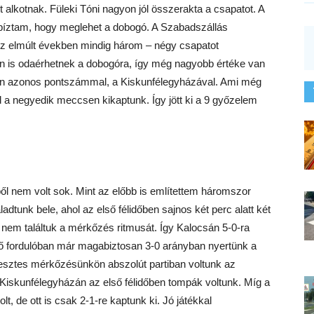
et alkotnak. Füleki Tóni nagyon jól összerakta a csapatot. A
t bíztam, hogy meglehet a dobogó. A Szabadszállás
z elmúlt években mindig három – négy csapatot
ben is odaérhetnek a dobogóra, így még nagyobb értéke van
ején azonos pontszámmal, a Kiskunfélegyházával. Ami még
a negyedik meccsen kikaptunk. Így jött ki a 9 győzelem
 nem volt sok. Mint az előbb is említettem háromszor
dtunk bele, ahol az első félidőben sajnos két perc alatt két
, nem találtuk a mérkőzés ritmusát. Így Kalocsán 5-0-ra
ező fordulóban már magabiztosan 3-0 arányban nyertünk a
esztes mérkőzésünkön abszolút partiban voltunk az
os. Kiskunfélegyházán az első félidőben tompák voltunk. Míg a
, de ott is csak 2-1-re kaptunk ki. Jó játékkal