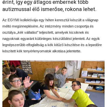
érint, így egy átlagos embernek több
autizmussal élő ismerőse, rokona lehet.
Az EGYMI kollektívája egy héten keresztül készült a világnap
méltó megünneplésére. Az intézmény minden csoportja és
osztálya
„kék vállalást”
teljesített, amelyek kicsiknek és
nagyoknak egyaránt különleges készülődést jelentett. Az egyik
legnépszerűbb elfoglaltság a kék kitűző készítése és a lepedőre
készített kék tenyérlenyomatok alkotása jelentette.