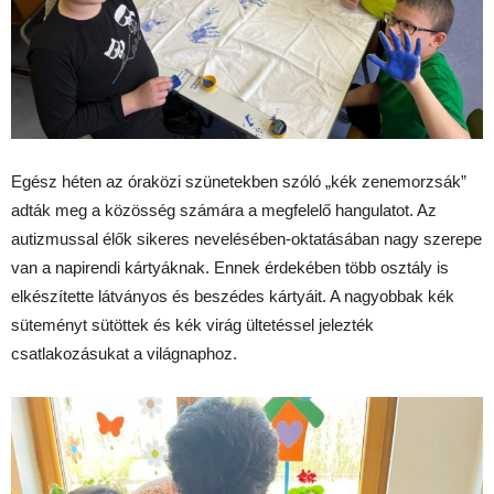
Egész héten az óraközi szünetekben szóló „kék zenemorzsák”
adták meg a közösség számára a megfelelő hangulatot. Az
autizmussal élők sikeres nevelésében-oktatásában nagy szerepe
van a napirendi kártyáknak. Ennek érdekében több osztály is
elkészítette látványos és beszédes kártyáit. A nagyobbak kék
süteményt sütöttek és kék virág ültetéssel jelezték
csatlakozásukat a világnaphoz.