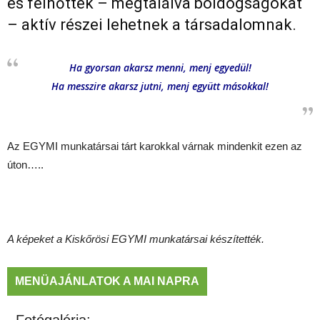
és felnőttek – megtalálva boldogságokat
– aktív részei lehetnek a társadalomnak.
Ha gyorsan akarsz menni, menj egyedül!
Ha messzire akarsz jutni, menj együtt másokkal!
Az EGYMI munkatársai tárt karokkal várnak mindenkit ezen az
úton…..
A képeket a Kiskőrösi EGYMI munkatársai készítették.
MENÜAJÁNLATOK A MAI NAPRA