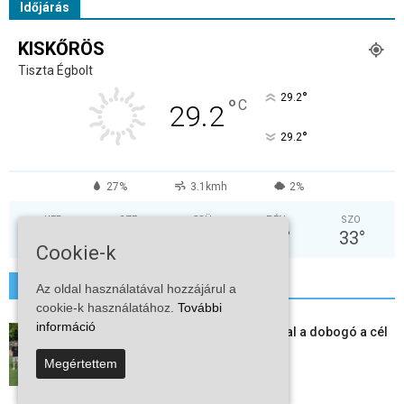
Időjárás
KISKŐRÖS
Tiszta Égbolt
°
29.2
°
C
29.2
°
29.2
27%
3.1kmh
2%
KED
SZE
CSÜ
PÉN
SZO
38
°
30
°
29
°
29
°
33
°
Cookie-k
További hírek
Az oldal használatával hozzájárul a
cookie-k használatához.
További
információ
Kiskőrösi LC II.: öt új játékossal a dobogó a cél
2026-08-09
Megértettem