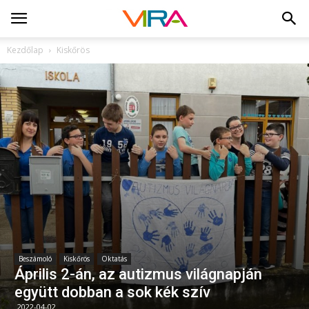
Kezdőlap
Kiskőrös
Beszámoló
Kiskőrös
Oktatás
Április 2-án, az autizmus világnapján
együtt dobban a sok kék szív
2022-04-02