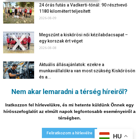
24 órás futás a Vadkerti-tónál: 90 résztvevő
1180 kilométert teljesített
2026-08-09
Megszűnt a kiskőrösi női kézilabdacsapat –
egy korszak ért véget
2026-08-08
Aktuális állásajánlatok: ezekre a
munkavállalókra van most szükség Kiskőrösön
és a...
2026-08-07
Nem akar lemaradni a térség híreiről?
Vitézy Dávid: már ősszel újraindulhat a
személyszállítás a Budapest–Belgrád
Iratkozzon fel hírlevelükre, és mi hetente küldünk Önnek egy
vasútvonalon
hírösszefoglalót az elmúlt napok legfontosabb eseményeiről a
2026-08-06
térségben.
Adatvédelmi nyilatkozat
Médiaajánlat
Impresszum
Feliratkozom a hírlevélre
HU