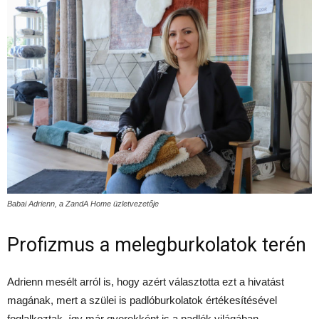
Babai Adrienn, a ZandA Home üzletvezetője
Profizmus a melegburkolatok terén
Adrienn mesélt arról is, hogy azért választotta ezt a hivatást
magának, mert a szülei is padlóburkolatok értékesítésével
foglalkoztak, így már gyerekként is a padlók világában