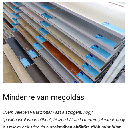
Mindenre van megoldás
„Nem véletlen választottam azt a szlogent, hogy
“padlóburkolásban otthon”, hiszen bátran ki merem jelenteni, hogy
a szüleim öröksége és a
szakmában eltöltött, több mint húsz