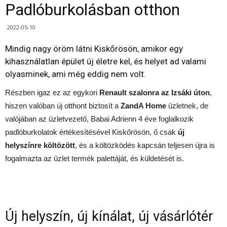
Padlóburkolásban otthon
2022-05-10
Mindig nagy öröm látni Kiskőrösön, amikor egy
kihasználatlan épület új életre kel, és helyet ad valami
olyasminek, ami még eddig nem volt.
Részben igaz ez az egykori
Renault szalonra az Izsáki úton
,
hiszen valóban új otthont biztosít a
ZandA Home
üzletnek, de
valójában az üzletvezető, Babai Adrienn 4 éve foglalkozik
padlóburkolatok értékesítésével Kiskőrösön, ő csak
új
helyszínre költözött
, és a költözködés kapcsán teljesen újra is
fogalmazta az üzlet termék palettáját, és küldetését is.
Új helyszín, új kínálat, új vásárlótér