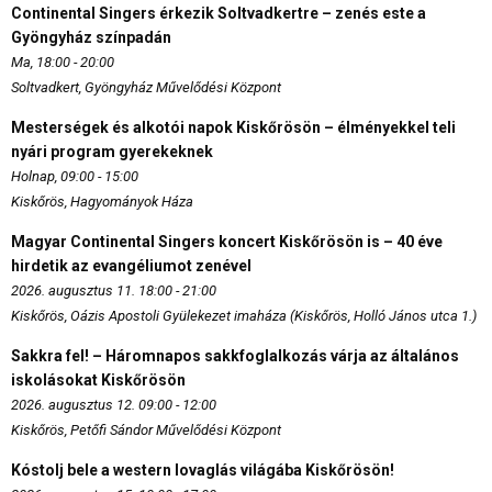
Continental Singers érkezik Soltvadkertre – zenés este a
Gyöngyház színpadán
Ma, 18:00 - 20:00
Soltvadkert, Gyöngyház Művelődési Központ
Mesterségek és alkotói napok Kiskőrösön – élményekkel teli
nyári program gyerekeknek
Holnap, 09:00 - 15:00
Kiskőrös, Hagyományok Háza
Magyar Continental Singers koncert Kiskőrösön is – 40 éve
hirdetik az evangéliumot zenével
2026. augusztus 11. 18:00 - 21:00
Kiskőrös, Oázis Apostoli Gyülekezet imaháza (Kiskőrös, Holló János utca 1.)
Sakkra fel! – Háromnapos sakkfoglalkozás várja az általános
iskolásokat Kiskőrösön
2026. augusztus 12. 09:00 - 12:00
Kiskőrös, Petőfi Sándor Művelődési Központ
Kóstolj bele a western lovaglás világába Kiskőrösön!