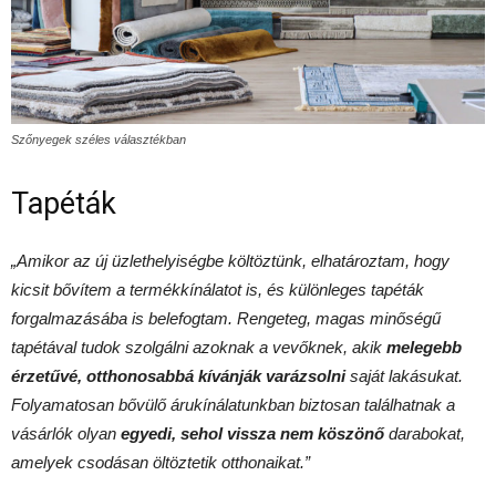
Szőnyegek széles választékban
Tapéták
„Amikor az új üzlethelyiségbe költöztünk, elhatároztam, hogy
kicsit bővítem a termékkínálatot is, és különleges tapéták
forgalmazásába is belefogtam. Rengeteg, magas minőségű
tapétával tudok szolgálni azoknak a vevőknek, akik
melegebb
érzetűvé, otthonosabbá kívánják varázsolni
saját lakásukat.
Folyamatosan bővülő árukínálatunkban biztosan találhatnak a
vásárlók olyan
egyedi, sehol vissza nem köszönő
darabokat,
amelyek csodásan öltöztetik otthonaikat.”