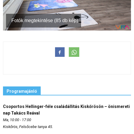
Fotók megtekintése (85 db kép)
Programajánló
Csoportos Hellinger-féle családállítás Kiskőrösön – önismereti
nap Takács Reával
Ma, 10:00 - 17:00
Kiskőrös, Felsőcebe tanya 45.