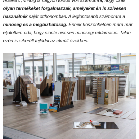
Adrienn.
„Mindig is nagyon fontos volt számomra, hogy csak
olyan termékeket forgalmazzak, amelyeket én is szívesen
használnék
saját otthonomban. A legfontosabb számomra a
minőség és a megbízhatóság
. Ennek köszönhetően mára már
eljutottam oda, hogy szinte nincsen minőségi reklamáció. Talán
ezért is sikerült fejlődni az elmúlt években.