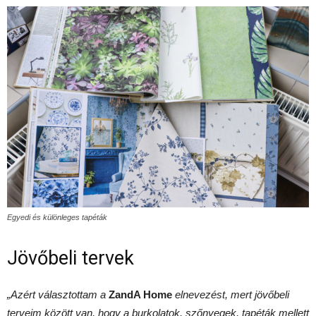
Egyedi és különleges tapéták
Jövőbeli tervek
„Azért választottam a
ZandA Home
elnevezést, mert jövőbeli
terveim között van, hogy a burkolatok, szőnyegek, tapéták mellett