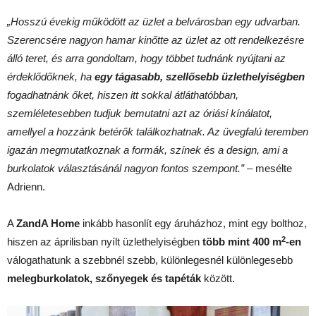
„Hosszú évekig működött az üzlet a belvárosban egy udvarban.
Szerencsére nagyon hamar kinőtte az üzlet az ott rendelkezésre
álló teret, és arra gondoltam, hogy többet tudnánk nyújtani az
érdeklődőknek, ha
egy tágasabb, szellősebb üzlethelyiségben
fogadhatnánk őket, hiszen itt sokkal átláthatóbban,
szemléletesebben tudjuk bemutatni azt az óriási kínálatot,
amellyel a hozzánk betérők találkozhatnak. Az üvegfalú teremben
igazán megmutatkoznak a formák, színek és a design, ami a
burkolatok választásánál nagyon fontos szempont.”
– mesélte
Adrienn.
A
ZandA Home
inkább hasonlít egy áruházhoz, mint egy bolthoz,
2
hiszen az áprilisban nyílt üzlethelyiségben
több mint 400
m
-en
válogathatunk a szebbnél szebb, különlegesnél különlegesebb
melegburkolatok, szőnyegek és tapéták
között.