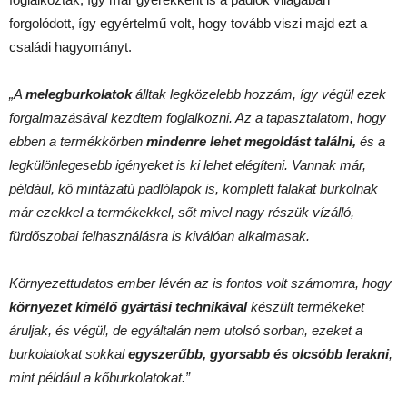
forgolódott, így egyértelmű volt, hogy tovább viszi majd ezt a
családi hagyományt.
„A
melegburkolatok
álltak legközelebb hozzám, így végül ezek
forgalmazásával kezdtem foglalkozni. Az a tapasztalatom, hogy
ebben a termékkörben
mindenre lehet megoldást találni,
és a
legkülönlegesebb igényeket is ki lehet elégíteni. Vannak már,
például, kő mintázatú padlólapok is, komplett falakat burkolnak
már ezekkel a termékekkel, sőt mivel nagy részük vízálló,
fürdőszobai felhasználásra is kiválóan alkalmasak.
Környezettudatos ember lévén az is fontos volt számomra, hogy
környezet kímélő gyártási technikával
készült termékeket
áruljak, és végül, de egyáltalán nem utolsó sorban, ezeket a
burkolatokat sokkal
egyszerűbb, gyorsabb és olcsóbb lerakni
,
mint például a kőburkolatokat.”