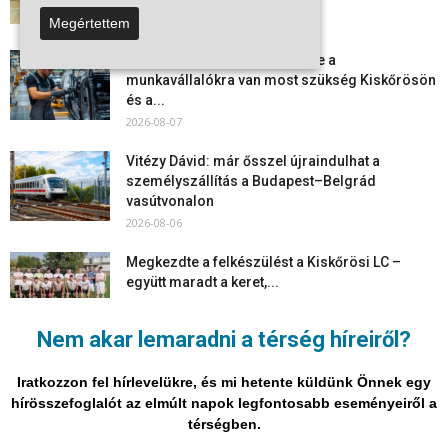
2026-08-08
Megértettem
Aktuális állásajánlatok: ezekre a
munkavállalókra van most szükség Kiskőrösön
és a...
2026-08-07
Vitézy Dávid: már ősszel újraindulhat a
személyszállítás a Budapest–Belgrád
vasútvonalon
2026-08-06
Megkezdte a felkészülést a Kiskőrösi LC –
együtt maradt a keret,...
2026-08-06
Nem akar lemaradni a térség híreiről?
Mi történik Európa felett? Ezért nem tud
szabadulni a kontinens a...
Iratkozzon fel hírlevelükre, és mi hetente küldünk Önnek egy
2026-08-05
hírösszefoglalót az elmúlt napok legfontosabb eseményeiről a
térségben.