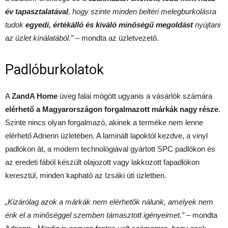
év tapasztalatával
, hogy szinte minden beltéri melegburkolásra
tudok
egyedi, értékálló és kiváló minőségű megoldást
nyújtani
az üzlet kínálatából.” –
mondta az üzletvezető.
Padlóburkolatok
A
ZandA Home
üveg falai mögött ugyanis a vásárlók számára
elérhető a Magyarországon forgalmazott márkák nagy része
.
Szinte nincs olyan forgalmazó, akinek a terméke nem lenne
elérhető Adrienn üzletében. A laminált lapoktól kezdve, a vinyl
padlókon át, a modern technológiával gyártott SPC padlókon és
az eredeti fából készült olajozott vagy lakkozott fapadlókon
keresztül, minden kapható az Izsáki úti üzletben.
„Kizárólag azok a márkák nem elérhetők nálunk, amelyek nem
érik el a minőséggel szemben támasztott igényeimet.”
– mondta