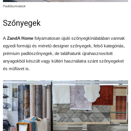
Padlóburkolatok
Szőnyegek
A
ZandA Home
folyamatosan újuló szőnyegkínálatában vannak
egyedi formájú és méretű designer szőnyegek, felső kategóriás,
prémium padlószőnyegek, de találhatunk újrahasznosított
anyagokból készült vagy kültéri használatra szánt szőnyegeket
és műfüvet is.