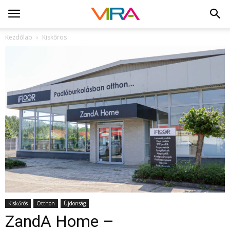
Kezdőlap
Kiskőrös
Kiskőrös
Otthon
Újdonság
ZandA Home –