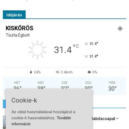
Időjárás
KISKŐRÖS
Tiszta Égbolt
°
31.4
°
C
31.4
°
31.4
24%
2.4kmh
0%
HÉT
KED
SZE
CSÜ
PÉN
36
°
38
°
32
°
30
°
30
°
Cookie-k
További hírek
Az oldal használatával hozzájárul a
cookie-k használatához.
További
Megszűnt a kiskőrösi női kézilabdacsapat –
információ
egy korszak ért véget