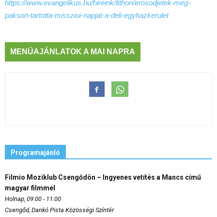
https://www.evangelikus.hu/hireink/itthon/erosodjetek-meg-
pakson-tartotta-misszioi-napjat-a-deli-egyhazkerulet
MENÜAJÁNLATOK A MAI NAPRA
Programajánló
Filmio Moziklub Csengődön – Ingyenes vetítés a Mancs című
magyar filmmel
Holnap, 09:00 - 11:00
Csengőd, Dankó Pista Közösségi Színtér