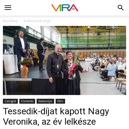
Kezdőlap
Kiskőrös térsége
Csengőd
Elismerés
Kaskantyú
Páhi
Tessedik-díjat kapott Nagy
Veronika, az év lelkésze