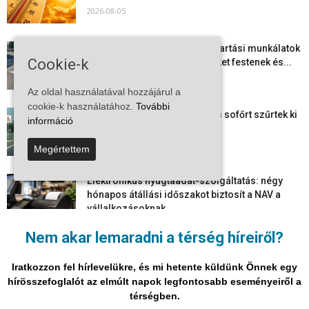
2026-08-05
Folyamatosak a nyári karbantartási munkálatok
Cookie-k
Kiskőrösön – útburkolati jeleket festenek és...
2026-08-05
Az oldal használatával hozzájárul a
cookie-k használatához.
További
Több száz gyorshajtót és ittas sofőrt szűrtek ki
információ
Bács-Kiskun útjain –...
2026-08-04
Megértettem
Elektronikus nyugtaadat-szolgáltatás: négy
hónapos átállási időszakot biztosít a NAV a
vállalkozásoknak
2026-08-04
Nem akar lemaradni a térség híreiről?
Megjelent a 2026/2027-es tanév rendje – itt
vannak a legfontosabb dátumok
Iratkozzon fel hírlevelükre, és mi hetente küldünk Önnek egy
2026-08-03
hírösszefoglalót az elmúlt napok legfontosabb eseményeiről a
térségben.