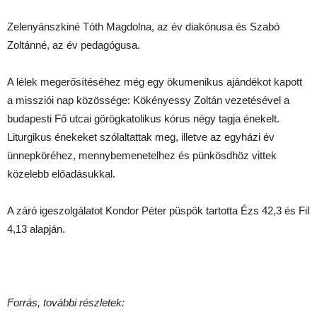
Zelenyánszkiné Tóth Magdolna, az év diakónusa és Szabó
Zoltánné, az év pedagógusa.
A lélek megerősítéséhez még egy ökumenikus ajándékot kapott
a missziói nap közössége: Kökényessy Zoltán vezetésével a
budapesti Fő utcai görögkatolikus kórus négy tagja énekelt.
Liturgikus énekeket szólaltattak meg, illetve az egyházi év
ünnepköréhez, mennybemenetelhez és pünkösdhöz vittek
közelebb előadásukkal.
A záró igeszolgálatot Kondor Péter püspök tartotta Ézs 42,3 és Fil
4,13 alapján.
Forrás, további részletek: