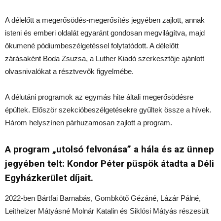
A délelőtt a megerősödés-megerősítés jegyében zajlott, annak
isteni és emberi oldalát egyaránt gondosan megvilágítva, majd
ökumené pódiumbeszélgetéssel folytatódott. A délelőtt
zárásaként Boda Zsuzsa, a Luther Kiadó szerkesztője ajánlott
olvasnivalókat a résztvevők figyelmébe.
A délutáni programok az egymás hite általi megerősödésre
épültek. Először szekcióbeszélgetésekre gyűltek össze a hívek.
Három helyszínen párhuzamosan zajlott a program.
A program „utolsó felvonása” a hála és az ünnep
jegyében telt: Kondor Péter püspök átadta a Déli
Egyházkerület díjait.
2022-ben Bártfai Barnabás, Gombkötő Gézáné, Lázár Pálné,
Leitheizer Mátyásné Molnár Katalin és Siklósi Mátyás részesült