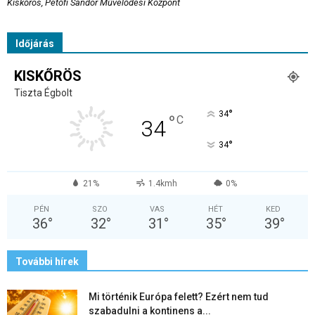
Kiskőrös, Petőfi Sándor Művelődési Központ
Időjárás
KISKŐRÖS
Tiszta Égbolt
°
34
°
C
34
°
34
21%
1.4kmh
0%
PÉN
SZO
VAS
HÉT
KED
36
°
32
°
31
°
35
°
39
°
További hírek
Mi történik Európa felett? Ezért nem tud
szabadulni a kontinens a...