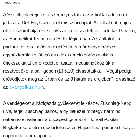
2022-05-31
A Szentlélek ereje és a személyes találkozásból fakadó öröm
járta át a Déli Egyházkerület missziói napját. Az alkalmat május
utolsó szombatján közel ötszáz fő részvételével tartották Pakson,
az Energetikai Technikum és Kollégiumban. Az áhítatok, a
pódium- és szekcióbeszélgetések, a már hagyományos
egyházkerületi díjátadó és a lélekemelő görögkatolikus
énekszolgálat emelkedett pillanatai megajándékozták a
résztvevőket a páli igében (Ef 6,10) olvasottakkal: „Végül pedig:
erősödjetek meg az Úrban és az ő hatalmas erejében”- olvasható
az
evangelikus.hu
-n.
A vendégeket a házigazda gyülekezet lelkésze, Zuschlag-Nepp
Éva, férje, Zuschlag János, a gyülekezet mintegy harminc
önkéntese, valamint a budapesti „stábból” Horváth-Csitári
Boglárka kerületi missziói lelkész és Hajdú Tibor püspöki titkár, a
nap moderátora fogadta.