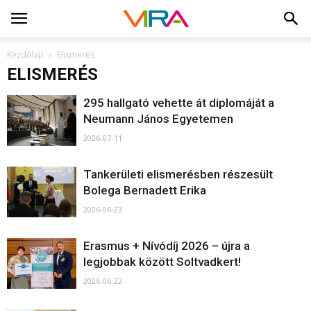
Kezdőlap
Elismerés
ELISMERÉS
295 hallgató vehette át diplomáját a
Neumann János Egyetemen
2026-07-11
Tankerületi elismerésben részesült
Bolega Bernadett Erika
2026-06-23
Erasmus + Nívódíj 2026 – újra a
legjobbak között Soltvadkert!
2026-06-22