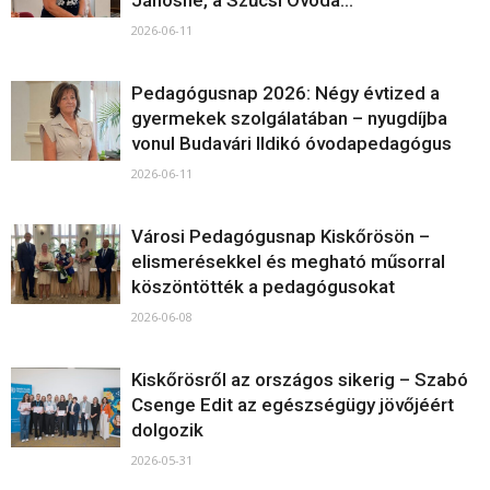
Jánosné, a Szűcsi Óvoda...
2026-06-11
Pedagógusnap 2026: Négy évtized a
gyermekek szolgálatában – nyugdíjba
vonul Budavári Ildikó óvodapedagógus
2026-06-11
Városi Pedagógusnap Kiskőrösön –
elismerésekkel és megható műsorral
köszöntötték a pedagógusokat
2026-06-08
Kiskőrösről az országos sikerig – Szabó
Csenge Edit az egészségügy jövőjéért
dolgozik
2026-05-31