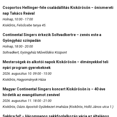
Csoportos Hellinger-féle családállítás Kiskőrösön – önismereti
nap Takács Reával
Holnap, 10:00 - 17:00
Kiskőrös, Felsőcebe tanya 45.
Continental Singers érkezik Soltvadkertre – zenés este a
Gyöngyház színpadán
Holnap, 18:00 - 20:00
Soltvadkert, Gyöngyház Művelődési Központ
Mesterségek és alkotói napok Kiskőrösön – élményekkel teli
nyári program gyerekeknek
2026. augusztus 10. 09:00 - 15:00
Kiskőrös, Hagyományok Háza
Magyar Continental Singers koncert Kiskőrösön is – 40 éve
hirdetik az evangéliumot zenével
2026. augusztus 11. 18:00 - 21:00
Kiskőrös, Oázis Apostoli Gyülekezet imaháza (Kiskőrös, Holló János utca 1.)
Sakkra fel! – Háromnapos sakkfoglalkozás várja az általános