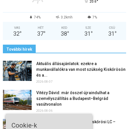
°
20.6
74%
3.2kmh
7%
VAS
HÉT
KED
SZE
CSÜ
32
°
37
°
38
°
31
°
31
°
További hírek
Aktuális állásajánlatok: ezekre a
munkavállalókra van most szükség Kiskőrösön
és a...
2026-08-07
Vitézy Dávid: már ősszel újraindulhat a
személyszállítás a Budapest–Belgrád
vasútvonalon
2026-08-06
Megkezdte a felkészülést a Kiskőrösi LC –
Cookie-k
együtt maradt a keret,...