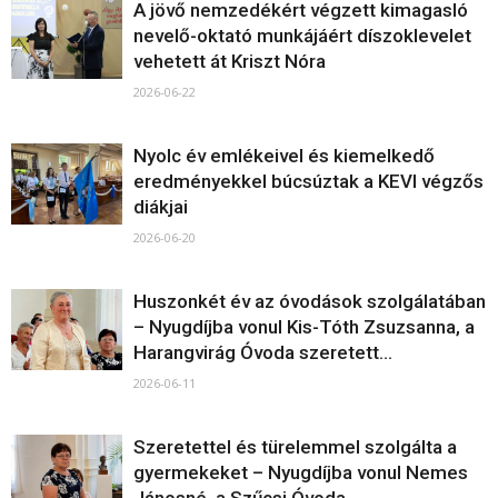
A jövő nemzedékért végzett kimagasló
nevelő-oktató munkájáért díszoklevelet
vehetett át Kriszt Nóra
2026-06-22
Nyolc év emlékeivel és kiemelkedő
eredményekkel búcsúztak a KEVI végzős
diákjai
2026-06-20
Huszonkét év az óvodások szolgálatában
– Nyugdíjba vonul Kis-Tóth Zsuzsanna, a
Harangvirág Óvoda szeretett...
2026-06-11
Szeretettel és türelemmel szolgálta a
gyermekeket – Nyugdíjba vonul Nemes