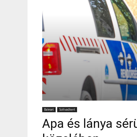
Baleset
Soltvadkert
Apa és lánya sér