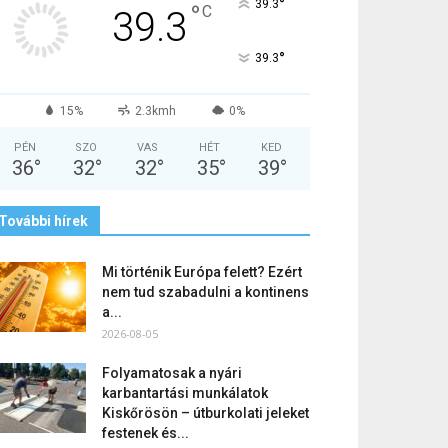
°
39.3
°
C
39.3
°
39.3
15%
2.3kmh
0%
PÉN
SZO
VAS
HÉT
KED
36
°
32
°
32
°
35
°
39
°
További hírek
Mi történik Európa felett? Ezért
nem tud szabadulni a kontinens
a...
2026-08-05
Folyamatosak a nyári
karbantartási munkálatok
Kiskőrösön – útburkolati jeleket
festenek és...