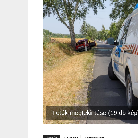
Fotók megtekintése (19 db kép
CÍMKÉK
Bakeset
Soltvadkert