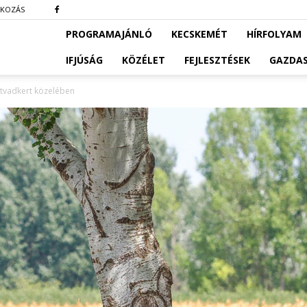
TKOZÁS
PROGRAMAJÁNLÓ
KECSKEMÉT
HÍRFOLYAM
IFJÚSÁG
KÖZÉLET
FEJLESZTÉSEK
GAZDA
ltvadkert közelében