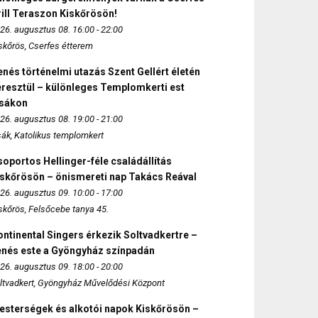
ill Teraszon Kiskőrösön!
26. augusztus 08. 16:00 - 22:00
skőrös, Cserfes étterem
nés történelmi utazás Szent Gellért életén
eresztül – különleges Templomkerti est
zsákon
26. augusztus 08. 19:00 - 21:00
sák, Katolikus templomkert
oportos Hellinger-féle családállítás
iskőrösön – önismereti nap Takács Reával
26. augusztus 09. 10:00 - 17:00
skőrös, Felsőcebe tanya 45.
ntinental Singers érkezik Soltvadkertre –
enés este a Gyöngyház színpadán
26. augusztus 09. 18:00 - 20:00
ltvadkert, Gyöngyház Művelődési Központ
esterségek és alkotói napok Kiskőrösön –