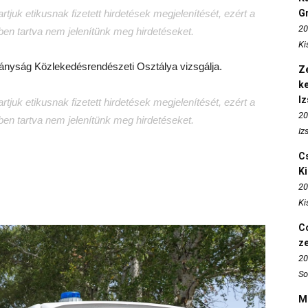
tjuk etikusnak fizetett hirdetések megjelenítését, ezért a
Gr
20
tben tartva nem jelenítünk meg hirdetéseket.
Ki
tányság Közlekedésrendészeti Osztálya vizsgálja.
Ze
k
I
tjuk etikusnak fizetett hirdetések megjelenítését, ezért a
20
tben tartva nem jelenítünk meg hirdetéseket.
Iz
Cs
K
20
Ki
Co
z
20
So
M