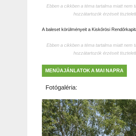
Ebben a cikkben a téma tartalma miatt nem tar
hozzátartozók érzéseit tisztele
A baleset körülményeit a Kiskőrösi Rendőrkapi
Ebben a cikkben a téma tartalma miatt nem tar
hozzátartozók érzéseit tisztele
MENÜAJÁNLATOK A MAI NAPRA
Fotógaléria: