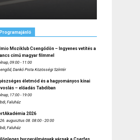
Programajánló
lmio Moziklub Csengődön – Ingyenes vetítés a
ancs című magyar filmmel
lnap, 09:00 - 11:00
engőd, Dankó Pista Közösségi Színtér
gészséges életmód és a hagyományos kínai
rvoslás – előadás Tabdiban
lnap, 17:00 - 19:00
bdi, Faluház
ertAkadémia 2026
26. augusztus 08. 08:00 - 20:00
bdi, Faluház
ülönleges burgerélmények várnak a Cserfes