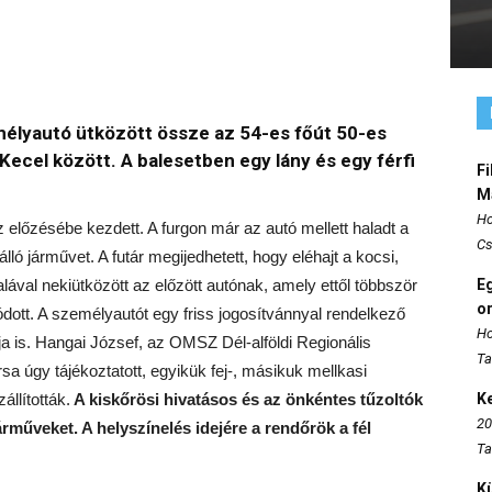
mélyautó ütközött össze az 54-es főút 50-es
Kecel között. A balesetben egy lány és egy férfi
Fi
M
Ho
z előzésébe kezdett. A furgon már az autó mellett haladt a
Cs
lló járművet. A futár megijedhetett, hogy eléhajt a kocsi,
alával nekiütközött az előzött autónak, amely ettől többször
E
o
dott. A személyautót egy friss jogosítvánnyal rendelkező
Ho
pja is. Hangai József, az OMSZ Dél-alföldi Regionális
Ta
úgy tájékoztatott, egyikük fej-, másikuk mellkasi
llították.
A kiskőrösi hivatásos és az önkéntes tűzoltók
K
20
árműveket. A helyszínelés idejére a rendőrök a fél
Ta
K