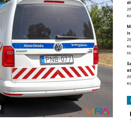
é
20
Ki
M
is
20
Ki
Ho
S
az
20
Ki
)