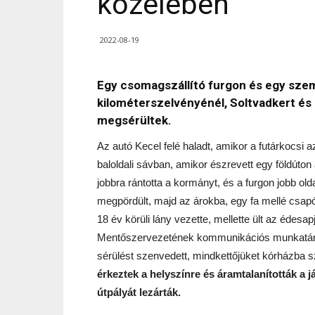
közelében
2022-08-19
Egy csomagszállító furgon és egy sze
kilométerszelvényénél, Soltvadkert és 
megsérültek.
Az autó Kecel felé haladt, amikor a futárkocsi a
baloldali sávban, amikor észrevett egy földúton á
jobbra rántotta a kormányt, és a furgon jobb old
megpördült, majd az árokba, egy fa mellé csapó
18 év körüli lány vezette, mellette ült az édesa
Mentőszervezetének kommunikációs munkatársa 
sérülést szenvedett, mindkettőjüket kórházba szá
érkeztek a helyszínre és áramtalanították a j
útpályát lezárták.