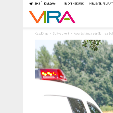
C
39.3
ÍRJON NEKÜNK!
HÍRLEVÉL FELIRA
Kiskőrös
VIRA
Kezdőlap
Soltvadkert
Apa és lánya sérült meg So