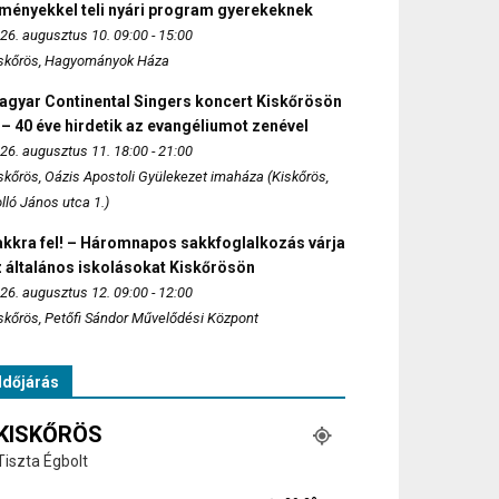
lményekkel teli nyári program gyerekeknek
26. augusztus 10. 09:00 - 15:00
skőrös, Hagyományok Háza
agyar Continental Singers koncert Kiskőrösön
 – 40 éve hirdetik az evangéliumot zenével
26. augusztus 11. 18:00 - 21:00
skőrös, Oázis Apostoli Gyülekezet imaháza (Kiskőrös,
lló János utca 1.)
akkra fel! – Háromnapos sakkfoglalkozás várja
 általános iskolásokat Kiskőrösön
26. augusztus 12. 09:00 - 12:00
skőrös, Petőfi Sándor Művelődési Központ
Időjárás
KISKŐRÖS
Tiszta Égbolt