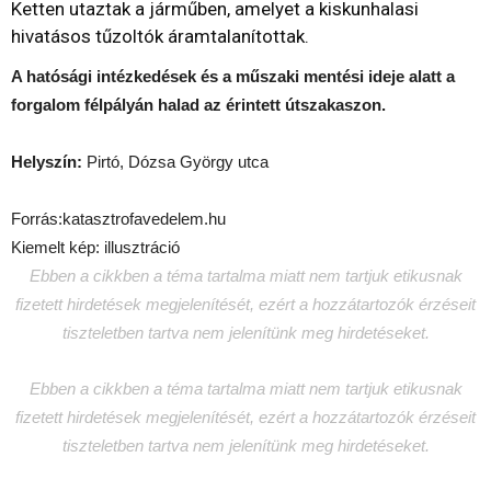
Ketten utaztak a járműben, amelyet a kiskunhalasi
hivatásos tűzoltók áramtalanítottak.
A hatósági intézkedések és a műszaki mentési ideje alatt a
forgalom félpályán halad az érintett útszakaszon.
Helyszín:
Pirtó, Dózsa György utca
Forrás:katasztrofavedelem.hu
Kiemelt kép: illusztráció
Ebben a cikkben a téma tartalma miatt nem tartjuk etikusnak
fizetett hirdetések megjelenítését, ezért a hozzátartozók érzéseit
tiszteletben tartva nem jelenítünk meg hirdetéseket.
Ebben a cikkben a téma tartalma miatt nem tartjuk etikusnak
fizetett hirdetések megjelenítését, ezért a hozzátartozók érzéseit
tiszteletben tartva nem jelenítünk meg hirdetéseket.