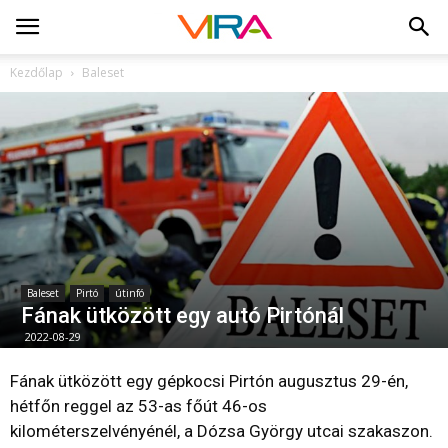
Kezdőlap
Baleset
Baleset
Pirtó
útinfó
Fának ütközött egy autó Pirtónál
2022-08-29
Fának ütközött egy gépkocsi Pirtón augusztus 29-én,
hétfőn reggel az 53-as főút 46-os
kilométerszelvényénél, a Dózsa György utcai szakaszon.