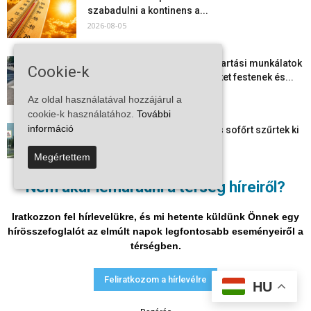
szabadulni a kontinens a...
2026-08-05
Folyamatosak a nyári karbantartási munkálatok
Cookie-k
Kiskőrösön – útburkolati jeleket festenek és...
2026-08-05
Az oldal használatával hozzájárul a
cookie-k használatához.
További
információ
Több száz gyorshajtót és ittas sofőrt szűrtek ki
Bács-Kiskun útjain –...
Megértettem
2026-08-04
Nem akar lemaradni a térség híreiről?
Elektronikus nyugtaadat-szolgáltatás: négy
hónapos átállási időszakot biztosít a NAV a
Iratkozzon fel hírlevelükre, és mi hetente küldünk Önnek egy
vállalkozásoknak
hírösszefoglalót az elmúlt napok legfontosabb eseményeiről a
2026-08-04
térségben.
Adatvédelmi nyilatkozat
Médiaajánlat
Impresszum
Feliratkozom a hírlevélre
HU
© Vira Média Kft.