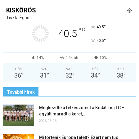
KISKŐRÖS
Tiszta Égbolt
°
40.5
°
C
40.5
°
40.5
14%
2.5kmh
10%
PÉN
SZO
VAS
HÉT
KED
36
°
31
°
32
°
34
°
38
°
További hírek
Megkezdte a felkészülést a Kiskőrösi LC –
együtt maradt a keret,...
2026-08-06
Mi történik Európa felett? Ezért nem tud