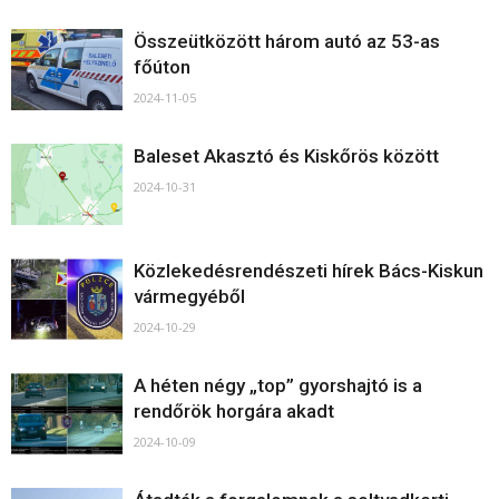
Összeütközött három autó az 53-as
főúton
2024-11-05
Baleset Akasztó és Kiskőrös között
2024-10-31
Közlekedésrendészeti hírek Bács-Kiskun
vármegyéből
2024-10-29
A héten négy „top” gyorshajtó is a
rendőrök horgára akadt
2024-10-09