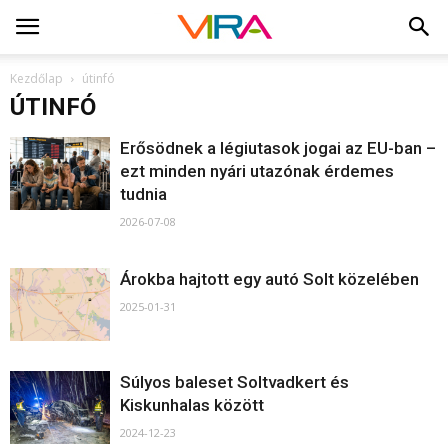
Kezdőlap
útinfó
ÚTINFÓ
Erősödnek a légiutasok jogai az EU-ban –
ezt minden nyári utazónak érdemes
tudnia
2026-07-08
Árokba hajtott egy autó Solt közelében
2025-01-31
Súlyos baleset Soltvadkert és
Kiskunhalas között
2024-12-23