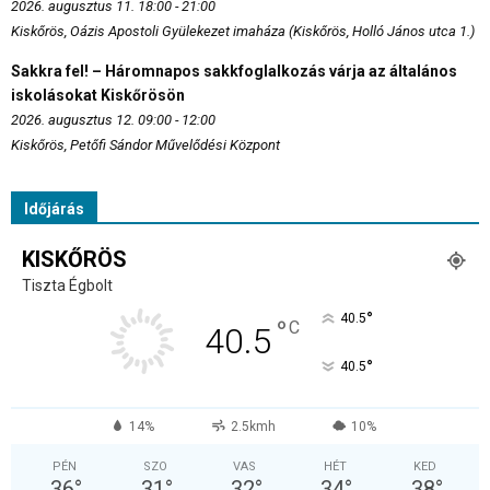
2026. augusztus 11. 18:00 - 21:00
Kiskőrös, Oázis Apostoli Gyülekezet imaháza (Kiskőrös, Holló János utca 1.)
Sakkra fel! – Háromnapos sakkfoglalkozás várja az általános
iskolásokat Kiskőrösön
2026. augusztus 12. 09:00 - 12:00
Kiskőrös, Petőfi Sándor Művelődési Központ
Időjárás
KISKŐRÖS
Tiszta Égbolt
°
40.5
°
C
40.5
°
40.5
14%
2.5kmh
10%
PÉN
SZO
VAS
HÉT
KED
36
°
31
°
32
°
34
°
38
°