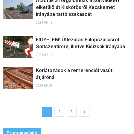
Átadták a forgalomnak a soltvadkerti
elkerülő út Kiskőrösről Kecskemét
irányába tartó szakaszát
2024-09-19
FIGYELEM! Útlezárás Fülöpszállásról
Soltszentimre, illetve Kisizsák irányába
2024-09-17
Korlátozások a remerenciói vasúti
átjárónál
2024-09-03
1
2
3
Programajánló