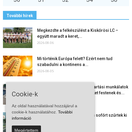
További hírek
Megkezdte a felkészülést a Kiskőrösi LC –
együtt maradt a keret,...
2026-08-06
Mi történik Európa felett? Ezért nem tud
szabadulni a kontinens a...
2026-08-05
Folyamatosak a nyári karbantartási munkálatok
Kiskőrösön – útburkolati jeleket festenek és...
Cookie-k
2026-08-05
Az oldal használatával hozzájárul a
cookie-k használatához.
További
Több száz gyorshajtót és ittas sofőrt szűrtek ki
információ
Bács-Kiskun útjain –...
2026-08-04
Megértettem