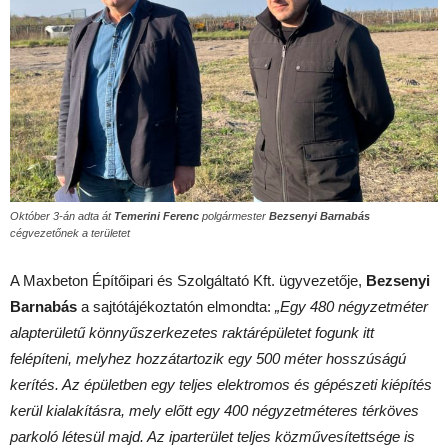
Október 3-án adta át
Temerini Ferenc
polgármester
Bezsenyi Barnabás
cégvezetőnek a területet
A Maxbeton Építőipari és Szolgáltató Kft. ügyvezetője,
Bezsenyi
Barnabás
a sajtótájékoztatón elmondta:
„Egy 480 négyzetméter
alapterületű könnyűszerkezetes raktárépületet fogunk itt
felépíteni, melyhez hozzátartozik egy 500 méter hosszúságú
kerítés. Az épületben egy teljes elektromos és gépészeti kiépítés
kerül kialakításra, mely előtt egy 400 négyzetméteres térköves
parkoló létesül majd. Az iparterület teljes közművesítettsége is