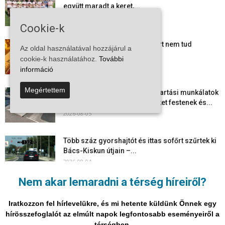
együtt maradt a keret,...
2026-08-06
Cookie-k
Mi történik Európa felett? Ezért nem tud
Az oldal használatával hozzájárul a
szabadulni a kontinens a...
cookie-k használatához.
További
2026-08-05
információ
Megértettem
Folyamatosak a nyári karbantartási munkálatok
Kiskőrösön – útburkolati jeleket festenek és...
2026-08-05
Több száz gyorshajtót és ittas sofőrt szűrtek ki
Bács-Kiskun útjain –...
2026-08-04
Nem akar lemaradni a térség híreiről?
Elektronikus nyugtaadat-szolgáltatás: négy
hónapos átállási időszakot biztosít a NAV a
Iratkozzon fel hírlevelükre, és mi hetente küldünk Önnek egy
vállalkozásoknak
hírösszefoglalót az elmúlt napok legfontosabb eseményeiről a
2026-08-04
térségben.