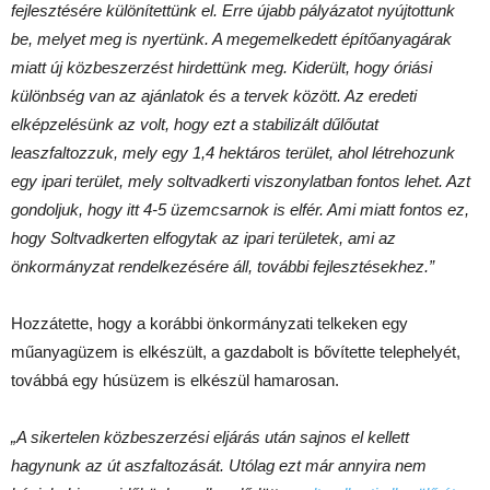
fejlesztésére különítettünk el. Erre újabb pályázatot nyújtottunk
be, melyet meg is nyertünk. A megemelkedett építőanyagárak
miatt új közbeszerzést hirdettünk meg. Kiderült, hogy óriási
különbség van az ajánlatok és a tervek között. Az eredeti
elképzelésünk az volt, hogy ezt a stabilizált dűlőutat
leaszfaltozzuk, mely egy 1,4 hektáros terület, ahol létrehozunk
egy ipari terület, mely soltvadkerti viszonylatban fontos lehet. Azt
gondoljuk, hogy itt 4-5 üzemcsarnok is elfér. Ami miatt fontos ez,
hogy Soltvadkerten elfogytak az ipari területek, ami az
önkormányzat rendelkezésére áll, további fejlesztésekhez.”
Hozzátette, hogy a korábbi önkormányzati telkeken egy
műanyagüzem is elkészült, a gazdabolt is bővítette telephelyét,
továbbá egy húsüzem is elkészül hamarosan.
„A sikertelen közbeszerzési eljárás után sajnos el kellett
hagynunk az út aszfaltozását. Utólag ezt már annyira nem