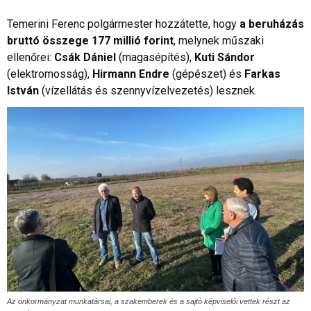
Temerini Ferenc polgármester hozzátette, hogy
a beruházás
bruttó összege 177 millió forint
, melynek műszaki
ellenőrei:
Csák Dániel
(magasépítés),
Kuti Sándor
(elektromosság),
Hirmann Endre
(gépészet) és
Farkas
István
(vízellátás és szennyvízelvezetés) lesznek.
Az önkormányzat munkatársai, a szakemberek és a sajtó képviselői vettek részt az