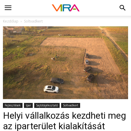
Kezdőlap
Soltvadkert
Fejlesztések
Ipar
Sajtótájékoztató
Soltvadkert
Helyi vállalkozás kezdheti meg
az iparterület kialakítását