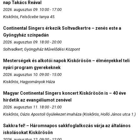
nap Takács Reával
2026. augusztus 09. 10:00 - 17:00
Kiskőrös, Felsőcebe tanya 45.
Continental Singers érkezik Soltvadkertre – zenés este a
Gyöngyház színpadán
2026. augusztus 09. 18:00 - 20:00
Soltvadkert, Gyöngyház Művelődési Központ
Mesterségek és alkotói napok Kiskőrösön – élményekkel teli
nyári program gyerekeknek
2026. augusztus 10. 09:00 - 15:00
Kiskőrös, Hagyományok Háza
Magyar Continental Singers koncert Kiskőrösön is – 40 éve
hirdetik az evangéliumot zenével
2026. augusztus 11. 18:00 - 21:00
Kiskőrös, Oázis Apostoli Gyülekezet imaháza (Kiskőrös, Holló János utca 1.)
Sakkra fel! – Háromnapos sakkfoglalkozás várja az általános
iskolásokat Kiskőrösön
2026. augusztus 12. 09:00 - 12:00