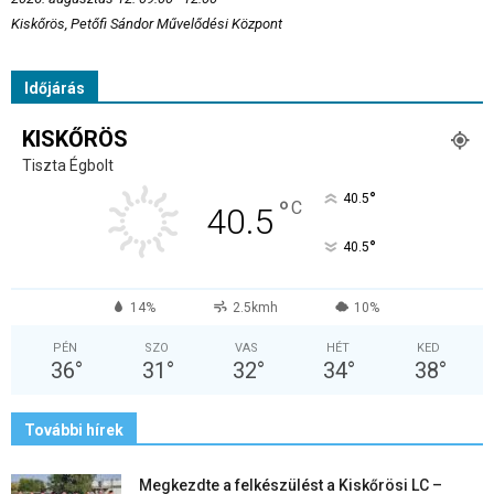
Kiskőrös, Petőfi Sándor Művelődési Központ
Időjárás
KISKŐRÖS
Tiszta Égbolt
°
40.5
°
C
40.5
°
40.5
14%
2.5kmh
10%
PÉN
SZO
VAS
HÉT
KED
36
°
31
°
32
°
34
°
38
°
További hírek
Megkezdte a felkészülést a Kiskőrösi LC –