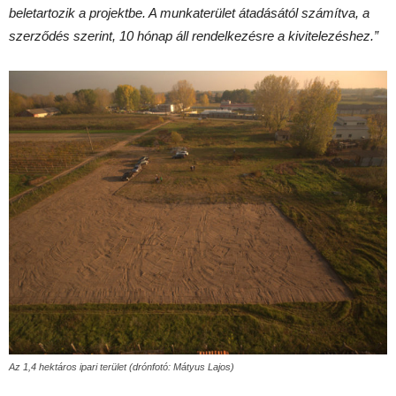
beletartozik a projektbe. A munkaterület átadásától számítva, a
szerződés szerint, 10 hónap áll rendelkezésre a kivitelezéshez.”
Az 1,4 hektáros ipari terület (drónfotó: Mátyus Lajos)