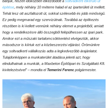
bánjuk, hiszen időközben elkezdődött a
soltvadkerti elkerülő út
építése
, mely néhány 10 méterre halad el az iparterületi út mellett.
Tehát lesz ott aszfaltozott út, sokkal szélesebb és jobb minőségű.
Ez pedig megmarad egy szervizútnak. Továbbá az építkezés
részében is ki kellett vennünk néhány elemet a projektből, amiatt
hogy a rendelkezésre álló összegből felépülhessen az ipari park.
Amikor ezt a műszaki tartalomcsökkentést elvégeztük, akkor
másodszor is kiírtuk ezt a közbeszerzési eljárást. Örömünkre
egy soltvadkerti vállalkozás adta a legkedvezőbb árajánlatot.
Tulajdonképpen a munkaterület átadása jelenti azt, hogy
elindulhatnak a munkák, a Maxbeton Építőipari és Szolgáltató Kft.
kivitelezésével” – mondta el
Temerini Ferenc
polgármester.