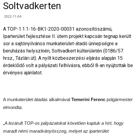
Soltvadkerten
2022-11-04
A TOP-1.1.1-16-BK1-2020-00031 azonosítószámú,
Iparterület fejlesztése II. ütem projekt kapcsán tegnap került
sor a sajtónyilvános munkaterület-átadó ünnepségre a
beruházás helyszínén, Soltvadkert külterületén (0186/57
hrsz., Tázlári út). A nyílt közbeszerzési eljárás alapján 15
érdeklődő volt a pályázati felhívásra, ebből 8-an nyújtottak be
érvényes ajánlatot.
A munkaterület-átadás alkalmával
Temerini Ferenc
polgármester
elmondta:
„A lezárult TOP-os pályázatokat követően kaptuk a hírt, hogy
maradt némi maradványösszeg, melyet az iparterület