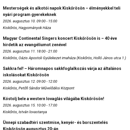
Mesterségek és alkotói napok Kiskőrösön – élményekkel teli
nyári program gyerekeknek
2026. augusztus 10. 09:00 - 15:00
Kiskőrös, Hagyományok Háza
Magyar Continental Singers koncert Kiskőrösön is – 40 éve
hirdetik az evangéliumot zenével
2026. augusztus 11. 18:00 - 21:00
Kiskőrös, Oázis Apostoli Gyülekezet imaháza (Kiskőrös, Holló János utca 1.)
Sakkra fel! – Háromnapos sakkfoglalkozás várja az általános
iskolásokat Kiskőrösön
2026. augusztus 12. 09:00 - 12:00
Kiskőrös, Petőfi Sándor Művelődési Központ
Kóstolj bele a western lovaglás világába Kiskőrösön!
2026. augusztus 15. 10:00 - 17:00
Kiskőrös, István lovastanya
Ünnepi szabadtéri szentmise, kenyér- és borszentelés
Kiskőrösön augusztus 20-án