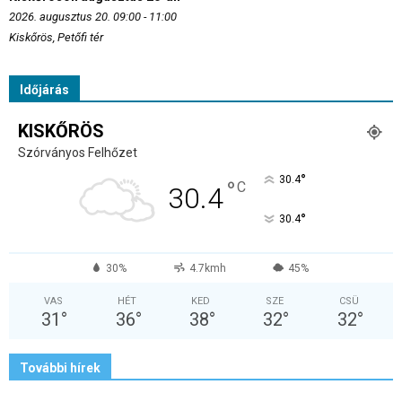
2026. augusztus 20. 09:00 - 11:00
Kiskőrös, Petőfi tér
Időjárás
KISKŐRÖS
Szórványos Felhőzet
°
30.4
°
C
30.4
°
30.4
30%
4.7kmh
45%
VAS
HÉT
KED
SZE
CSÜ
31
°
36
°
38
°
32
°
32
°
További hírek