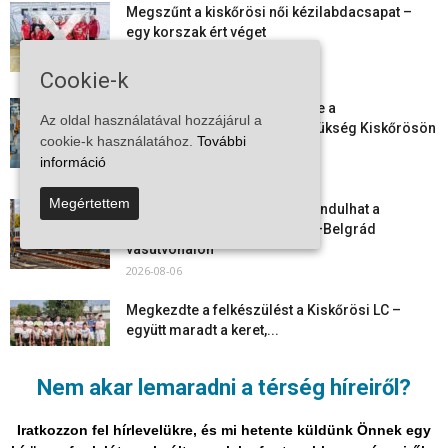
Megszűnt a kiskőrösi női kézilabdacsapat –
egy korszak ért véget
2026-08-08
Cookie-k
Aktuális állásajánlatok: ezekre a
Az oldal használatával hozzájárul a
munkavállalókra van most szükség Kiskőrösön
cookie-k használatához.
További
és a...
információ
2026-08-07
Megértettem
Vitézy Dávid: már ősszel újraindulhat a
személyszállítás a Budapest–Belgrád
vasútvonalon
2026-08-06
Megkezdte a felkészülést a Kiskőrösi LC –
együtt maradt a keret,...
2026-08-06
Nem akar lemaradni a térség híreiről?
Mi történik Európa felett? Ezért nem tud
szabadulni a kontinens a...
Iratkozzon fel hírlevelükre, és mi hetente küldünk Önnek egy
2026-08-05