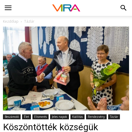
Kezdőlap
Tázlár
Beszámoló
Élet
Elismerés
Jeles napok
Kiállítás
Rendezvény
Tázlár
Köszöntötték községük