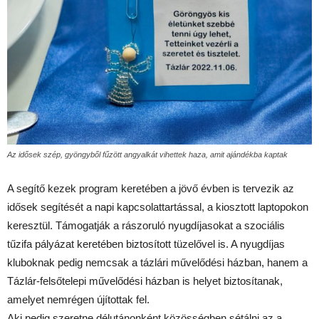
Az idősek szép, gyöngyből fűzött angyalkát vihettek haza, amit ajándékba kaptak
A segítő kezek program keretében a jövő évben is tervezik az
idősek segítését a napi kapcsolattartással, a kiosztott laptopokon
keresztül. Támogatják a rászoruló nyugdíjasokat a szociális
tűzifa pályázat keretében biztosított tüzelővel is. A nyugdíjas
kluboknak pedig nemcsak a tázlári művelődési házban, hanem a
Tázlár-felsőtelepi művelődési házban is helyet biztosítanak,
amelyet nemrégen újítottak fel.
Aki pedig szeretne délutánonként közösségben sétálni az a