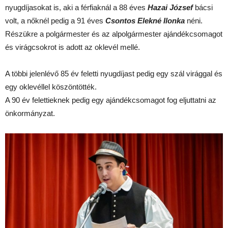
nyugdíjasokat is, aki a férfiaknál a 88 éves
Hazai József
bácsi
volt, a nőknél pedig a 91 éves
Csontos Elekné Ilonka
néni.
Részükre a polgármester és az alpolgármester ajándékcsomagot
és virágcsokrot is adott az oklevél mellé.
A többi jelenlévő 85 év feletti nyugdíjast pedig egy szál virággal és
egy oklevéllel köszöntötték.
A 90 év felettieknek pedig egy ajándékcsomagot fog eljuttatni az
önkormányzat.