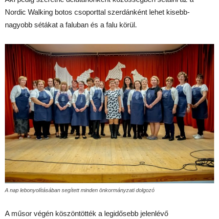
Nordic Walking botos csoporttal szerdánként lehet kisebb-
nagyobb sétákat a faluban és a falu körül.
A nap lebonyolításában segített minden önkormányzati dolgozó
A műsor végén köszöntötték a legidősebb jelenlévő