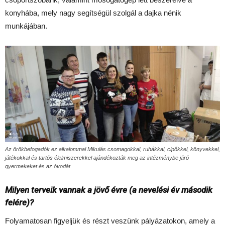
konyhába, mely nagy segítségül szolgál a dajka nénik
munkájában.
Az örökbefogadók ez alkalommal Mikulás csomagokkal, ruhákkal, cipőkkel, könyvekkel,
játékokkal és tartós élelmiszerekkel ajándékozták meg az intézménybe járó
gyermekeket és az óvodát
Milyen terveik vannak a jövő évre (a nevelési év második
felére)?
Folyamatosan figyeljük és részt veszünk pályázatokon, amely a