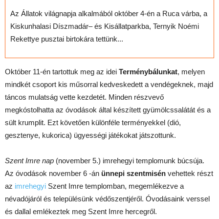
Az Állatok világnapja alkalmából október 4-én a Ruca várba, a
Kiskunhalasi Díszmadár– és Kisállatparkba, Ternyik Noémi
Rekettye pusztai birtokára tettünk...
Október 11-én tartottuk meg az idei
Terménybálunkat
, melyen
mindkét csoport kis műsorral kedveskedett a vendégeknek, majd
táncos mulatság vette kezdetét. Minden részvevő
megkóstolhatta az óvodások által készített gyümölcssalátát és a
sült krumplit. Ezt követően különféle terményekkel (dió,
gesztenye, kukorica) ügyességi játékokat játszottunk.
Szent Imre nap
(november 5.) imrehegyi templomunk búcsúja.
Az óvodások november 6 -án
ünnepi szentmisén
vehettek részt
az
imrehegyi
Szent Imre templomban, megemlékezve a
névadójáról és településünk védőszentjéről. Óvodásaink verssel
és dallal emlékeztek meg Szent Imre hercegről.