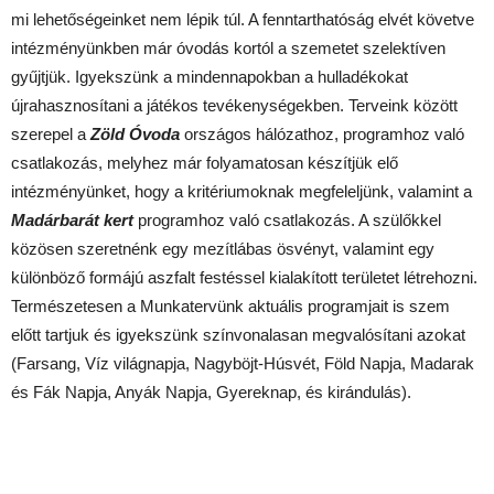
mi lehetőségeinket nem lépik túl. A fenntarthatóság elvét követve
intézményünkben már óvodás kortól a szemetet szelektíven
gyűjtjük. Igyekszünk a mindennapokban a hulladékokat
újrahasznosítani a játékos tevékenységekben. Terveink között
szerepel a
Zöld Óvoda
országos hálózathoz, programhoz való
csatlakozás, melyhez már folyamatosan készítjük elő
intézményünket, hogy a kritériumoknak megfeleljünk, valamint a
Madárbarát kert
programhoz való csatlakozás. A szülőkkel
közösen szeretnénk egy mezítlábas ösvényt, valamint egy
különböző formájú aszfalt festéssel kialakított területet létrehozni.
Természetesen a Munkatervünk aktuális programjait is szem
előtt tartjuk és igyekszünk színvonalasan megvalósítani azokat
(Farsang, Víz világnapja, Nagyböjt-Húsvét, Föld Napja, Madarak
és Fák Napja, Anyák Napja, Gyereknap, és kirándulás).