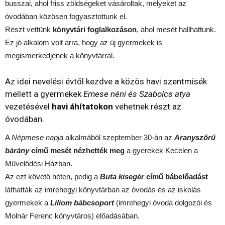
busszal, ahol friss zöldségeket vásároltak, melyeket az
óvodában közösen fogyasztottunk el.
Részt vettünk
könyvtári foglalkozáson
, ahol mesét hallhattunk.
Ez jó alkalom volt arra, hogy az új gyermekek is
megismerkedjenek a könyvtárral.
Az idei nevelési évtől kezdve a közös havi szentmisék
mellett a gyermekek
Emese néni és Szabolcs atya
vezetésével
havi áhítatokon
vehetnek részt az
óvodában.
A
Népmese napja
alkalmából szeptember 30-án az
Aranyszőrű
bárány
című mesét nézhették meg
a gyerekek Kecelen a
Művelődési Házban.
Az ezt követő héten, pedig a
Buta kisegér
című bábelőadást
láthatták az imrehegyi könyvtárban az óvodás és az iskolás
gyermekek a
Liliom bábcsoport
(imrehegyi óvoda dolgozói és
Molnár Ferenc könyvtáros) előadásában.