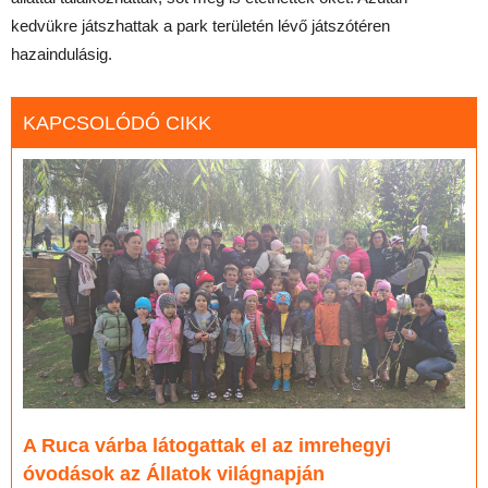
kedvükre játszhattak a park területén lévő játszótéren
hazaindulásig.
KAPCSOLÓDÓ CIKK
A Ruca várba látogattak el az imrehegyi
óvodások az Állatok világnapján