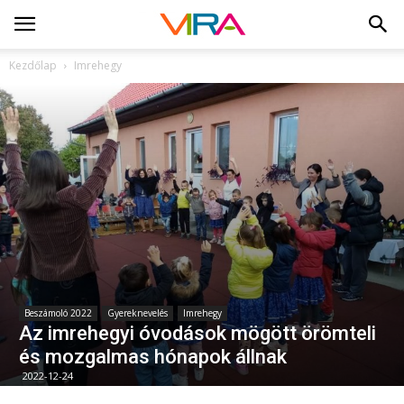
Kezdőlap
Imrehegy
Beszámoló 2022
Gyereknevelés
Imrehegy
Az imrehegyi óvodások mögött örömteli
és mozgalmas hónapok állnak
2022-12-24