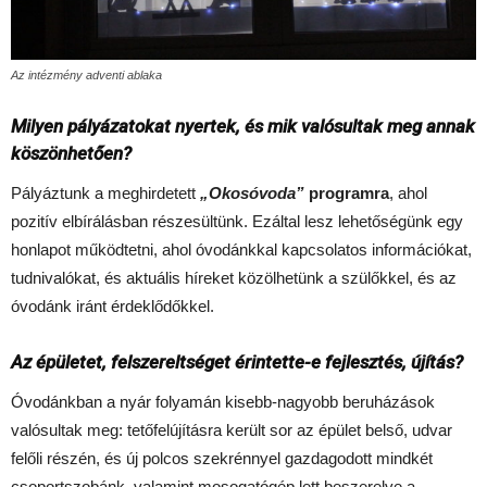
Az intézmény adventi ablaka
Milyen pályázatokat nyertek, és mik valósultak meg annak
köszönhetően?
Pályáztunk a meghirdetett
„Okosóvoda”
programra
, ahol
pozitív elbírálásban részesültünk. Ezáltal lesz lehetőségünk egy
honlapot működtetni, ahol óvodánkkal kapcsolatos információkat,
tudnivalókat, és aktuális híreket közölhetünk a szülőkkel, és az
óvodánk iránt érdeklődőkkel.
Az épületet, felszereltséget érintette-e fejlesztés, újítás?
Óvodánkban a nyár folyamán kisebb-nagyobb beruházások
valósultak meg: tetőfelújításra került sor az épület belső, udvar
felőli részén, és új polcos szekrénnyel gazdagodott mindkét
csoportszobánk, valamint mosogatógép lett beszerelve a