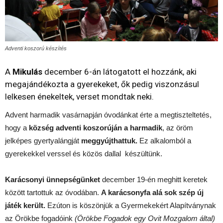
Adventi koszorú készítés
A
Mikulás
december 6-án látogatott el hozzánk, aki
megajándékozta a gyerekeket, ők pedig viszonzásul
lelkesen énekeltek, verset mondtak neki.
Advent harmadik vasárnapján óvodánkat érte a megtiszteltetés,
hogy a
község adventi koszorúján a harmadik
, az öröm
jelképes gyertyalángját
meggyújthattuk.
Ez alkalomból a
gyerekekkel verssel és közös dallal készültünk.
Karácsonyi ünnepségünket
december 19-én meghitt keretek
között tartottuk az óvodában.
A karácsonyfa alá sok szép új
játék került.
Ezúton is köszönjük a Gyermekekért Alapítványnak
az Örökbe fogadóink
(Örökbe Fogadok egy Ovit Mozgalom által)