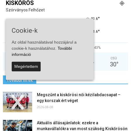
KISKŐRÖS
Szórványos Felhőzet
°
31.6
°
C
31.6
Cookie-k
°
31.6
Az oldal használatával hozzájárul a
25%
4kmh
43%
cookie-k használatához.
További
információ
VAS
HÉT
KED
SZE
CSÜ
31
°
36
°
38
°
29
°
30
°
Megértettem
További hírek
Megszűnt a kiskőrösi női kézilabdacsapat –
egy korszak ért véget
2026-08-08
Aktuális állásajánlatok: ezekre a
munkavállalókra van most szükség Kiskőrösön