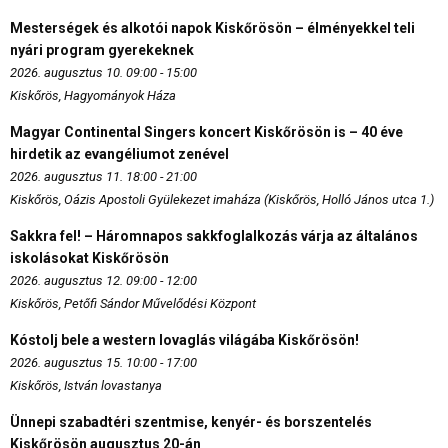
Mesterségek és alkotói napok Kiskőrösön – élményekkel teli
nyári program gyerekeknek
2026. augusztus 10. 09:00 - 15:00
Kiskőrös, Hagyományok Háza
Magyar Continental Singers koncert Kiskőrösön is – 40 éve
hirdetik az evangéliumot zenével
2026. augusztus 11. 18:00 - 21:00
Kiskőrös, Oázis Apostoli Gyülekezet imaháza (Kiskőrös, Holló János utca 1.)
Sakkra fel! – Háromnapos sakkfoglalkozás várja az általános
iskolásokat Kiskőrösön
2026. augusztus 12. 09:00 - 12:00
Kiskőrös, Petőfi Sándor Művelődési Központ
Kóstolj bele a western lovaglás világába Kiskőrösön!
2026. augusztus 15. 10:00 - 17:00
Kiskőrös, István lovastanya
Ünnepi szabadtéri szentmise, kenyér- és borszentelés
Kiskőrösön augusztus 20-án