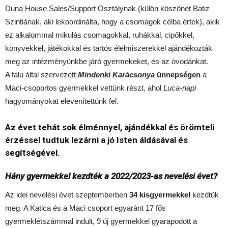
Duna House Sales/Support Osztálynak (külön köszönet Batiz
Szintiának, aki lekoordinálta, hogy a csomagok célba értek), akik
ez alkalommal mikulás csomagokkal, ruhákkal, cipőkkel,
könyvekkel, játékokkal és tartós élelmiszerekkel ajándékozták
meg az intézményünkbe járó gyermekeket, és az óvodánkat.
A falu által szervezett
Mindenki Karácsonya
ünnepségen
a
Maci-csoportos gyermekkel vettünk részt, ahol
Luca-napi
hagyományokat elevenítettünk fel.
Az évet tehát sok élménnyel, ajándékkal és örömteli
érzéssel tudtuk lezárni a jó Isten áldásával és
segítségével.
Hány gyermekkel kezdték a 2022/2023-as nevelési évet?
Az idei nevelési évet szeptemberben
34 kisgyermekkel
kezdtük
meg. A Katica és a Maci csoport egyaránt 17 fős
gyermeklétszámmal indult, 9 új gyermekkel gyarapodott a