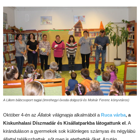
A Liliom bábcsoport tagjai (imrehegyi óvoda dolgozói és Molnár Ferenc könyvtáros)
Október 4-én az
Állatok világnapja
alkalmából a
Ruca várba
, a
Kiskunhalasi Díszmadár és Kisállatparkba látogattunk el
. A
kiránduláson a gyermekek sok különleges szárnyas és négylábú
állattal találkozhattak, sőt meg is etethették őket. Azután