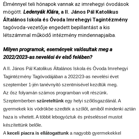
Élménnyel teli hónapok vannak az imrehegyi óvodások
mögött.
Ledenyák Klára
, a II. János Pál Katolikus
Általános Iskola és Óvoda Imrehegyi Tagintézmény
tagóvoda-vezetője engedett bepillantást a kis
létszámmal működő intézmény mindennapjaiba.
Milyen programok, események valósultak meg a
2022/2023-as nevelési év első felében?
A II. János Pál Katolikus Általános Iskola és Óvoda Imrehegyi
Tagintézmény Tagóvodájában a 2022/23-as nevelési évet
szeptember 1-jén tanévnyitó szentmisével kezdtük meg.
Az ősz folyamán számos programban volt részünk.
Szeptemberben
szüreteltünk
egy helyi szőlősgazdánál. A
gyermekek kis vödrökbe szedték a szőlőt, amiből mindenki aztán
haza is vihetett. A többit lebogyóztuk és préseléssel mustot
készítettünk belőle.
A
keceli piacra is ellátogattunk
a nagyobb gyermekekkel