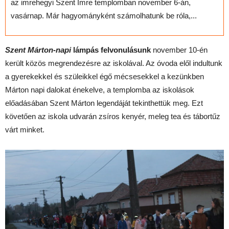
az imrehegyi Szent Imre templomban november 6-án,
vasárnap. Már hagyományként számolhatunk be róla,...
Szent Márton-napi
lámpás felvonulásunk
november 10-én
került közös megrendezésre az iskolával. Az óvoda elől indultunk
a gyerekekkel és szüleikkel égő mécsesekkel a kezünkben
Márton napi dalokat énekelve, a templomba az iskolások
előadásában Szent Márton legendáját tekinthettük meg. Ezt
követően az iskola udvarán zsíros kenyér, meleg tea és tábortűz
várt minket.