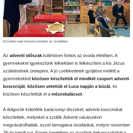
Erzsébet-napi kenyérszentelés az óvodában
Az
adventi időszak
különösen fontos az óvoda életében. A
gyermekeket igyekeztünk lelkiekben is felkészíteni a kis Jézus
születésének ünnepére. A jó cselekedetek gyűjtése mellett a
gyermekekkel
közösen készítettük el mindkét csoport adventi
koszorúját
,
közösen vetettük el Luca napján a búzát
, és
közösen készítettük el a
mézeskalácsot
.
A dolgozók különféle karácsonyi díszeket, adventi koszorúkat
készítettek, melyeket a szülők
Adventi vásárunkon
megvásárolhattak, ezzel támogatva óvodánkat, melyre november
28-án került sor. Ennek keretében az óvodánk bekapcsolódott a